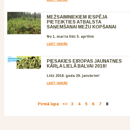
MEŽSAIMNIEKIEM IESPĒJA
PIETEIKTIES ATBALSTA
SAŅEMŠANAI MEŽU KOPŠANAI
No 1. marta līdz 5. aprīlim
LASĪT VAIRĀK
PIESAKIES EIROPAS JAUNATNES
KĀRĻA LIELĀ BALVAI 2018!
Līdz 2018. gada 29. janvārim!
LASĪT VAIRĀK
Pirmā lapa
<<
3
4
5
6
7
8