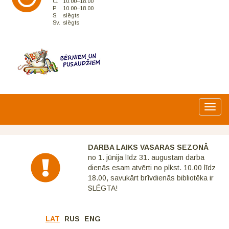
C.
10.00–18.00
P.
10.00–18.00
S.
slēgts
Sv.
slēgts
Toggl
navig
DARBA LAIKS VASARAS SEZONĀ
no 1. jūnija līdz 31. augustam darba
dienās esam atvērti no plkst. 10.00 līdz
18.00, savukārt brīvdienās bibliotēka ir
SLĒGTA!
LAT
RUS
ENG