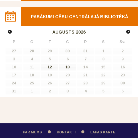
PASĀKUMI CĒSU CENTRĀLAJĀ BIBLIOTĒKĀ
AUGUSTS
2026
P
O
T
C
P
S
Sv.
27
28
29
30
31
1
2
3
4
5
6
7
8
9
10
11
12
13
14
15
16
17
18
19
20
21
22
23
24
25
26
27
28
29
30
31
1
2
3
4
5
6
PAR MUMS
KONTAKTI
LAPAS KARTE