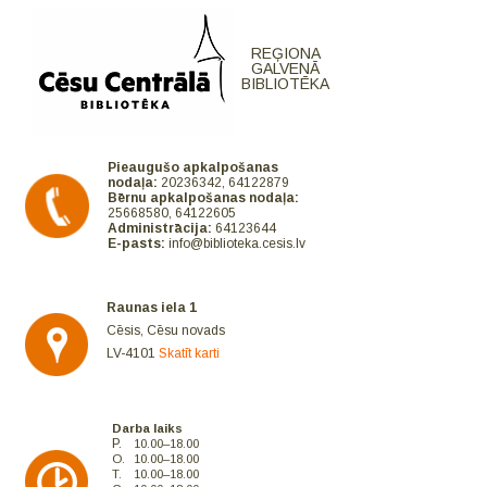
REĢIONA
GALVENĀ
BIBLIOTĒKA
Pieaugušo apkalpošanas
nodaļa:
20236342, 64122879
Bērnu apkalpošanas nodaļa:
25668580, 64122605
Administrācija:
64123644
E-pasts:
info@biblioteka.cesis.lv
Raunas iela 1
Cēsis, Cēsu novads
LV-4101
Skatīt karti
Darba laiks
P.
10.00–18.00
O.
10.00–18.00
T.
10.00–18.00