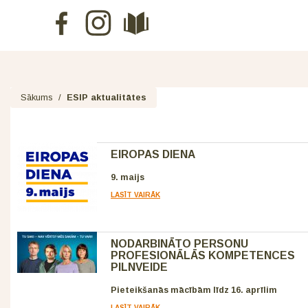
Sākums
/
ESIP aktualitātes
EIROPAS DIENA
9. maijs
LASĪT VAIRĀK
NODARBINĀTO PERSONU
PROFESIONĀLĀS KOMPETENCES
PILNVEIDE
Pieteikšanās mācībām līdz 16. aprīlim
LASĪT VAIRĀK