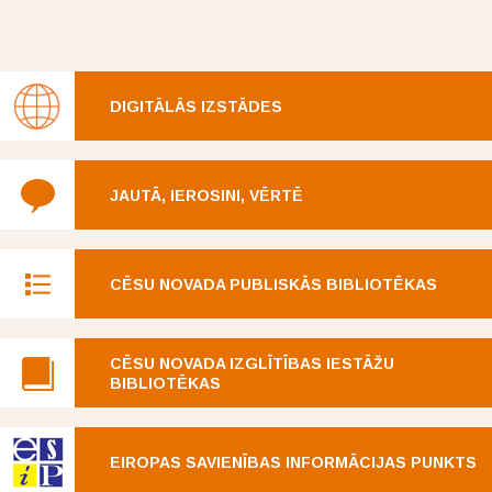
DIGITĀLĀS IZSTĀDES
JAUTĀ, IEROSINI, VĒRTĒ
CĒSU NOVADA PUBLISKĀS BIBLIOTĒKAS
CĒSU NOVADA IZGLĪTĪBAS IESTĀŽU
BIBLIOTĒKAS
EIROPAS SAVIENĪBAS INFORMĀCIJAS PUNKTS