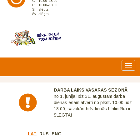
C.
10.00–18.00
P.
10.00–18.00
S.
slēgts
Sv.
slēgts
Toggl
navig
DARBA LAIKS VASARAS SEZONĀ
no 1. jūnija līdz 31. augustam darba
dienās esam atvērti no plkst. 10.00 līdz
18.00, savukārt brīvdienās bibliotēka ir
SLĒGTA!
LAT
RUS
ENG