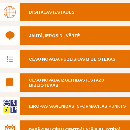
DIGITĀLĀS IZSTĀDES
JAUTĀ, IEROSINI, VĒRTĒ
CĒSU NOVADA PUBLISKĀS BIBLIOTĒKAS
CĒSU NOVADA IZGLĪTĪBAS IESTĀŽU
BIBLIOTĒKAS
EIROPAS SAVIENĪBAS INFORMĀCIJAS PUNKTS
PASĀKUMI CĒSU CENTRĀLAJĀ BIBLIOTĒKĀ