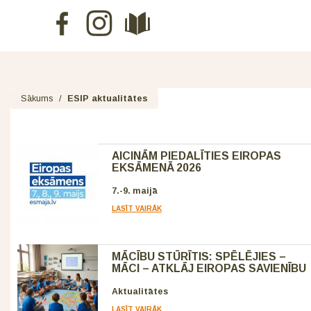
Sākums
/
ESIP aktualitātes
AICINĀM PIEDALĪTIES EIROPAS
EKSĀMENĀ 2026
7.-9. maijā
LASĪT VAIRĀK
MĀCĪBU STŪRĪTIS: SPĒLĒJIES –
MĀCI – ATKLĀJ EIROPAS SAVIENĪBU
Aktualitātes
LASĪT VAIRĀK