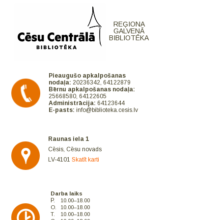
REĢIONA
GALVENĀ
BIBLIOTĒKA
Pieaugušo apkalpošanas
nodaļa:
20236342, 64122879
Bērnu apkalpošanas nodaļa:
25668580, 64122605
Administrācija:
64123644
E-pasts:
info@biblioteka.cesis.lv
Raunas iela 1
Cēsis, Cēsu novads
LV-4101
Skatīt karti
Darba laiks
P.
10.00–18.00
O.
10.00–18.00
T.
10.00–18.00