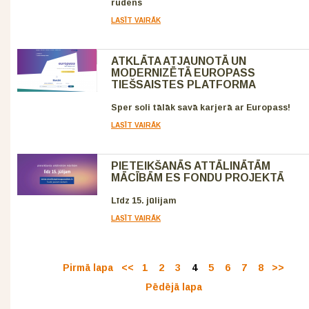
rudens
LASĪT VAIRĀK
ATKLĀTA ATJAUNOTĀ UN
MODERNIZĒTĀ EUROPASS
TIEŠSAISTES PLATFORMA
Sper soli tālāk savā karjerā ar Europass!
LASĪT VAIRĀK
PIETEIKŠANĀS ATTĀLINĀTĀM
MĀCĪBĀM ES FONDU PROJEKTĀ
Līdz 15. jūlijam
LASĪT VAIRĀK
Pirmā lapa
<<
1
2
3
4
5
6
7
8
>>
Pēdējā lapa