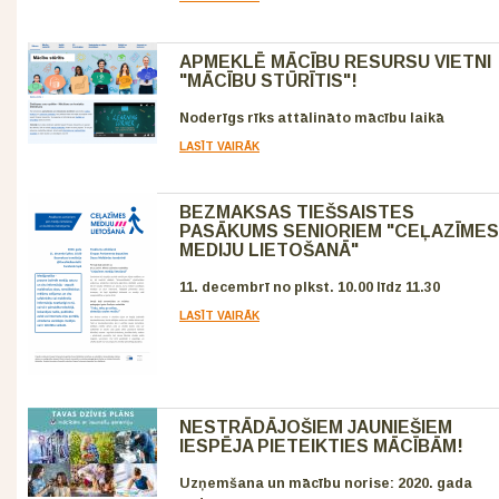
APMEKLĒ MĀCĪBU RESURSU VIETNI
"MĀCĪBU STŪRĪTIS"!
Noderīgs rīks attālināto mācību laikā
LASĪT VAIRĀK
BEZMAKSAS TIEŠSAISTES
PASĀKUMS SENIORIEM "CEĻAZĪMES
MEDIJU LIETOŠANĀ"
11. decembrī no plkst. 10.00 līdz 11.30
LASĪT VAIRĀK
NESTRĀDĀJOŠIEM JAUNIEŠIEM
IESPĒJA PIETEIKTIES MĀCĪBĀM!
Uzņemšana un mācību norise: 2020. gada