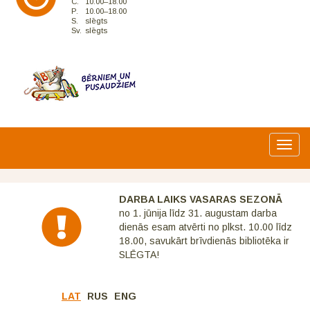
C.
10.00–18.00
P.
10.00–18.00
S.
slēgts
Sv.
slēgts
Toggl
navig
DARBA LAIKS VASARAS SEZONĀ
no 1. jūnija līdz 31. augustam darba
dienās esam atvērti no plkst. 10.00 līdz
18.00, savukārt brīvdienās bibliotēka ir
SLĒGTA!
LAT
RUS
ENG