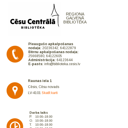
REĢIONA
GALVENĀ
BIBLIOTĒKA
Pieaugušo apkalpošanas
nodaļa:
20236342, 64122879
Bērnu apkalpošanas nodaļa:
25668580, 64122605
Administrācija:
64123644
E-pasts:
info@biblioteka.cesis.lv
Raunas iela 1
Cēsis, Cēsu novads
LV-4101
Skatīt karti
Darba laiks
P.
10.00–18.00
O.
10.00–18.00
T.
10.00–18.00