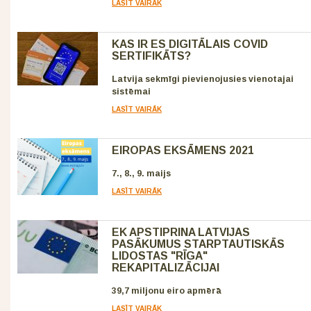
LASĪT VAIRĀK
KAS IR ES DIGITĀLAIS COVID
SERTIFIKĀTS?
Latvija sekmīgi pievienojusies vienotajai
sistēmai
LASĪT VAIRĀK
EIROPAS EKSĀMENS 2021
7., 8., 9. maijs
LASĪT VAIRĀK
EK APSTIPRINA LATVIJAS
PASĀKUMUS STARPTAUTISKĀS
LIDOSTAS "RĪGA"
REKAPITALIZĀCIJAI
39,7 miljonu eiro apmērā
LASĪT VAIRĀK