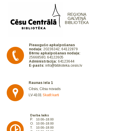
REĢIONA
GALVENĀ
BIBLIOTĒKA
Pieaugušo apkalpošanas
nodaļa:
20236342, 64122879
Bērnu apkalpošanas nodaļa:
25668580, 64122605
Administrācija:
64123644
E-pasts:
info@biblioteka.cesis.lv
Raunas iela 1
Cēsis, Cēsu novads
LV-4101
Skatīt karti
Darba laiks
P.
10.00–18.00
O.
10.00–18.00
T.
10.00–18.00