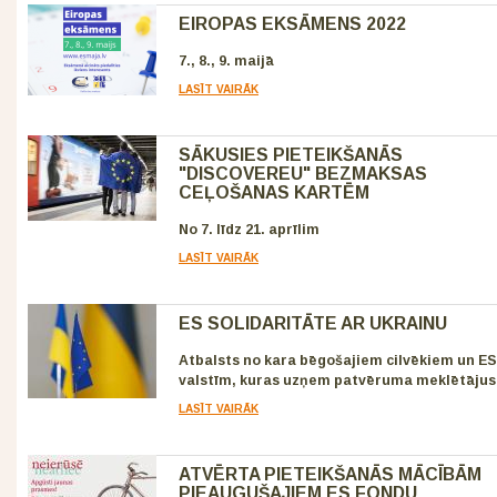
EIROPAS EKSĀMENS 2022
7., 8., 9. maijā
LASĪT VAIRĀK
SĀKUSIES PIETEIKŠANĀS
"DISCOVEREU" BEZMAKSAS
CEĻOŠANAS KARTĒM
No 7. līdz 21. aprīlim
LASĪT VAIRĀK
ES SOLIDARITĀTE AR UKRAINU
Atbalsts no kara bēgošajiem cilvēkiem un ES
valstīm, kuras uzņem patvēruma meklētājus
LASĪT VAIRĀK
ATVĒRTA PIETEIKŠANĀS MĀCĪBĀM
PIEAUGUŠAJIEM ES FONDU