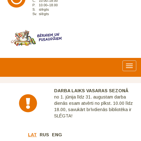
C.
10.00–18.00
P.
10.00–18.00
S.
slēgts
Sv.
slēgts
Toggl
navig
DARBA LAIKS VASARAS SEZONĀ
no 1. jūnija līdz 31. augustam darba
dienās esam atvērti no plkst. 10.00 līdz
18.00, savukārt brīvdienās bibliotēka ir
SLĒGTA!
LAT
RUS
ENG