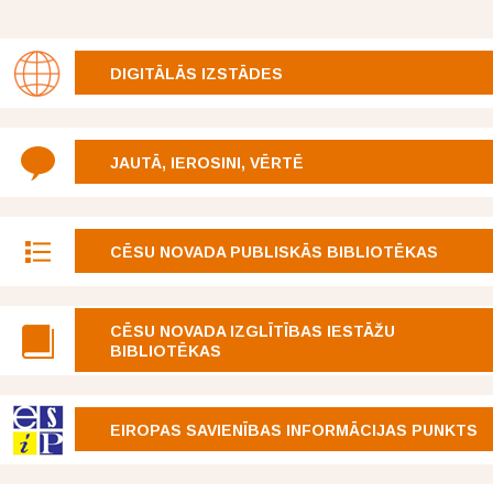
DIGITĀLĀS IZSTĀDES
JAUTĀ, IEROSINI, VĒRTĒ
CĒSU NOVADA PUBLISKĀS BIBLIOTĒKAS
CĒSU NOVADA IZGLĪTĪBAS IESTĀŽU
BIBLIOTĒKAS
EIROPAS SAVIENĪBAS INFORMĀCIJAS PUNKTS