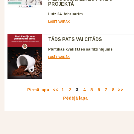
PROJEKTĀ
Līdz 24. februārim
LASĪT VAIRĀK
TĀDS PATS VAI CITĀDS
Pārtikas kvalitātes salīdzinājums
LASĪT VAIRĀK
Pirmā lapa
<<
1
2
3
4
5
6
7
8
>>
Pēdējā lapa