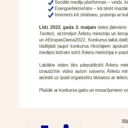
Sociālo mediju platformas – veids, kā
Energoefektivitāte – kā tērēt mazāk
Internets kā zināšanu, prasmju un ku
Līdz 2022. gada 2. maijam
video jāievieto 
Twitter
), atzīmējot Ārlietu ministriju un li
un #EiropasDiena2022. Konkursa laikā dalīb
tādējādi ļaujot konkursa rīkotājiem apskatī
medijos lūdzam sūtīt Ārlietu ministrijai e-pas
Labākie video tiks pārpublicēti Ārlietu minis
izraudzītie video autori saņems Ārlietu mi
aicināti uz īpaši organizētu tikšanos ar ārlie
Plašāk ar konkursa gaitu un nosacījumiem va