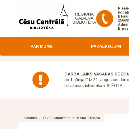
Pieau
nodaļ
REĢIONA
Bērnu
GALVENĀ
25668
BIBLIOTĒKA
Admin
E-pas
PAR MUMS
PAKALPOJUMI
DARBA LAIKS VASARAS SEZO
no 1. jūnija līdz 31. augustam darb
brīvdienās bibliotēka ir SLĒGTA!
Sākums
/
ESIP aktualitātes
/
Mana Eiropa