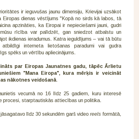
oritātes ir ieguvušas jaunu dimensiju, Krievijai uzsākot
 Eiropas dienas vēstījums "Kopā no sirds kā labos, tā
aicina apzināties, ka Eiropai ir nepieciešami jauni, gudri
a mūsu rīcība var palīdzēt, gan sniedzot atbalstu un
jot ikdienas ieradumus. Katra ieguldījums – vai tā būtu
atbildīgi interneta lietošanas paradumi vai gudra
īgs spēks un vērtību apliecinājums.
dināts par Eiropas Jaunatnes gadu, tāpēc Ārlietu
auniešiem "Mana Eiropa", kura mērķis ir veicināt
ropas nākotnes veidošanā
.
 jaunietis vecumā no 16 līdz 25 gadiem, kuru interesē
 procesi, starptautiskās attiecības un politika.
am jāsagatavo līdz 30 sekundēm garš video
reels
formātā,