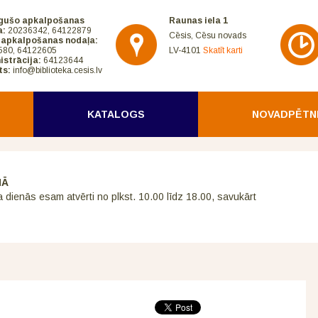
gušo apkalpošanas
Raunas iela 1
a:
20236342, 64122879
Cēsis, Cēsu novads
 apkalpošanas nodaļa:
580, 64122605
LV-4101
Skatīt karti
istrācija:
64123644
ts:
info@biblioteka.cesis.lv
KATALOGS
NOVADPĒTN
NĀ
a dienās esam atvērti no plkst. 10.00 līdz 18.00, savukārt