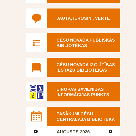
JAUTĀ, IEROSINI, VĒRTĒ
CĒSU NOVADA PUBLISKĀS
BIBLIOTĒKAS
CĒSU NOVADA IZGLĪTĪBAS
IESTĀŽU BIBLIOTĒKAS
EIROPAS SAVIENĪBAS
INFORMĀCIJAS PUNKTS
PASĀKUMI CĒSU
CENTRĀLAJĀ BIBLIOTĒKĀ
AUGUSTS
2026