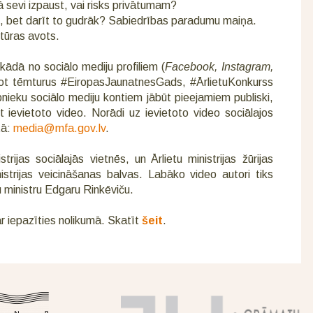
 sevi izpaust, vai risks privātumam?
, bet darīt to gudrāk? Sabiedrības paradumu maiņa.
ltūras avots.
kādā no sociālo mediju profiliem (
Facebook, Instagram,
etojot tēmturus #EiropasJaunatnesGads, #ĀrlietuKonkurss
nieku sociālo mediju kontiem jābūt pieejamiem publiski,
t ievietoto video. Norādi uz ievietoto video sociālajos
tā:
media@mfa.gov.lv
.
trijas sociālajās vietnēs, un Ārlietu ministrijas žūrijas
nistrijas veicināšanas balvas. Labāko video autori tiks
tu ministru Edgaru Rinkēviču.
r iepazīties nolikumā. Skatīt
šeit
.