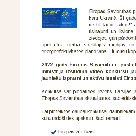
Eiropas Savienības pri
karu Ukrainā. Šī gada
ne tik labos laikos!" 
risinājumi un ikvien
ziedojot, gan pārdomā
apdomīga rīcība sociālajos medijos un 
energoefektivitātes plānošana – ir mūsu kop
2022. gads Eiropas Savienībā ir paslu
ministrija izsludina video konkursu j
jauniešu izpratni un aktīvu iesaisti Ei
Konkursā var piedalīties ikviens Latvijas
Eiropas Savienības aktualitātes, sabiedriskie
Lai pieteiktos dalībai konkursā, dalībniek
kurā radoši tiek apskatīti šādi temati:
Eiropas vērtības.