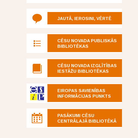
JAUTĀ, IEROSINI, VĒRTĒ
CĒSU NOVADA PUBLISKĀS
BIBLIOTĒKAS
CĒSU NOVADA IZGLĪTĪBAS
IESTĀŽU BIBLIOTĒKAS
EIROPAS SAVIENĪBAS
INFORMĀCIJAS PUNKTS
PASĀKUMI CĒSU
CENTRĀLAJĀ BIBLIOTĒKĀ