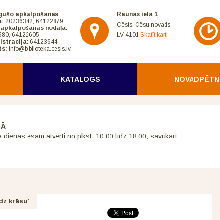
gušo apkalpošanas
Raunas iela 1
a:
20236342, 64122879
Cēsis, Cēsu novads
 apkalpošanas nodaļa:
580, 64122605
LV-4101
Skatīt karti
istrācija:
64123644
ts:
info@biblioteka.cesis.lv
KATALOGS
NOVADPĒTN
NĀ
a dienās esam atvērti no plkst. 10.00 līdz 18.00, savukārt
udz krāsu"