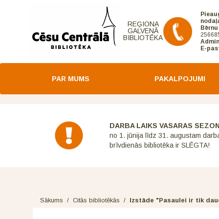
Pieau
nodaļ
REĢIONA
Bērnu
GALVENĀ
25668
BIBLIOTĒKA
Admin
E-pas
PAR MUMS
PAKALPOJUMI
DARBA LAIKS VASARAS SEZO
no 1. jūnija līdz 31. augustam darb
brīvdienās bibliotēka ir SLĒGTA!
Sākums
/
Citās bibliotēkās
/
Izstāde "Pasaulei ir tik da