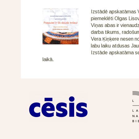
Izstādē apskatāmas V
piemeklēti Olgas Lisov
Viņas abas ir vienaud
darba tikums, radošum
Vera Ķiņķere nesen no
labu laiku atdusas Ja
Izstāde apskatāma se
laikā.