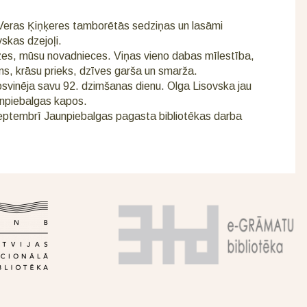
eras Ķiņķeres tamborētās sedziņas un lasāmi
skas dzejoļi.
zes, mūsu novadnieces. Viņas vieno dabas mīlestība,
s, krāsu prieks, dzīves garša un smarža.
svinēja savu 92. dzimšanas dienu. Olga Lisovska jau
unpiebalgas kapos.
ptembrī Jaunpiebalgas pagasta bibliotēkas darba