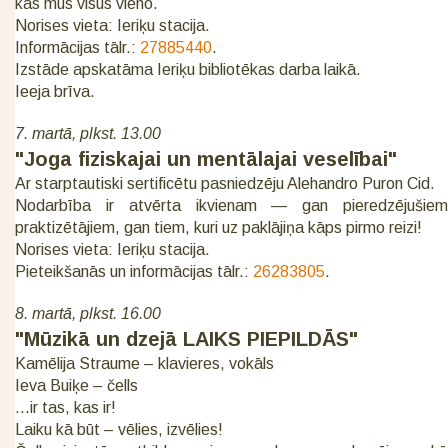
kas mūs visus vieno.
Norises vieta: Ieriķu stacija.
Informācijas tālr.:
27885440
.
Izstāde apskatāma Ieriķu bibliotēkas darba laikā.
Ieeja brīva.
7. martā, plkst. 13.00
"Joga fiziskajai un mentālajai veselībai"
Ar starptautiski sertificētu pasniedzēju Alehandro Puron Cid.
Nodarbība ir atvērta ikvienam — gan pieredzējušiem
praktizētājiem, gan tiem, kuri uz paklājiņa kāps pirmo reizi!
Norises vieta: Ieriķu stacija.
Pieteikšanās un informācijas tālr.:
26283805
.
8. martā, plkst. 16.00
"Mūzikā un dzejā LAIKS PIEPILDĀS"
Kamēlija Straume – klavieres, vokāls
Ieva Buiķe – čells
…ir tas, kas ir!
Laiku kā būt – vēlies, izvēlies!