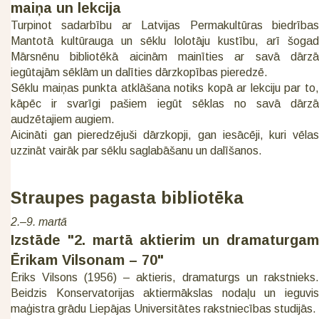
maiņa un lekcija
Turpinot sadarbību ar Latvijas Permakultūras biedrības
Mantotā kultūrauga un sēklu lolotāju kustību, arī šogad
Mārsnēnu bibliotēkā aicinām mainīties ar savā dārzā
iegūtajām sēklām un dalīties dārzkopības pieredzē.
Sēklu maiņas punkta atklāšana notiks kopā ar lekciju par to,
kāpēc ir svarīgi pašiem iegūt sēklas no savā dārzā
audzētajiem augiem.
Aicināti gan pieredzējuši dārzkopji, gan iesācēji, kuri vēlas
uzzināt vairāk par sēklu saglabāšanu un dalīšanos.
Straupes pagasta bibliotēka
2.–9. martā
Izstāde "2. martā aktierim un dramaturgam
Ērikam Vilsonam – 70"
Ēriks Vilsons (1956) – aktieris, dramaturgs un rakstnieks.
Beidzis Konservatorijas aktiermākslas nodaļu un ieguvis
maģistra grādu Liepājas Universitātes rakstniecības studijās.