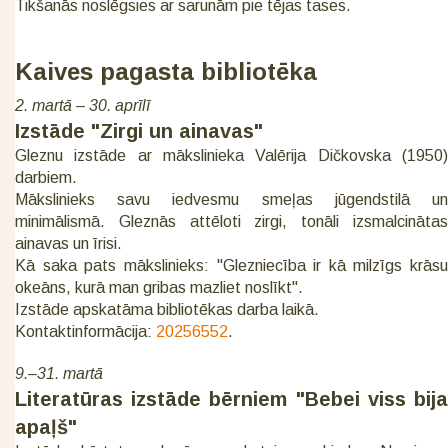
Tikšanās noslēgsies ar sarunām pie tējas tases.
Kaives pagasta bibliotēka
2. martā – 30. aprīlī
Izstāde "Zirgi un ainavas"
Gleznu izstāde ar mākslinieka Valērija Dičkovska (1950)
darbiem.
Mākslinieks savu iedvesmu smeļas jūgendstilā un
minimālismā. Gleznās attēloti zirgi, tonāli izsmalcinātas
ainavas un īrisi.
Kā saka pats mākslinieks: "Glezniecība ir kā milzīgs krāsu
okeāns, kurā man gribas mazliet noslīkt".
Izstāde apskatāma bibliotēkas darba laikā.
Kontaktinformācija:
20256552
.
9.–31. martā
Literatūras izstāde bērniem "Bebei viss bija
apaļš"