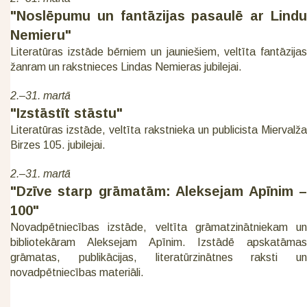
"Noslēpumu un fantāzijas pasaulē ar Lindu
Nemieru"
Literatūras izstāde bērniem un jauniešiem, veltīta fantāzijas
žanram un rakstnieces Lindas Nemieras jubilejai.
2.–31. martā
"Izstāstīt stāstu"
Literatūras izstāde, veltīta rakstnieka un publicista Miervalža
Birzes 105. jubilejai.
2.–31. martā
"Dzīve starp grāmatām: Aleksejam Apīnim –
100"
Novadpētniecības izstāde, veltīta grāmatzinātniekam un
bibliotekāram Aleksejam Apīnim. Izstādē apskatāmas
grāmatas, publikācijas, literatūrzinātnes raksti un
novadpētniecības materiāli.