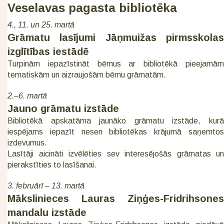
Veselavas pagasta bibliotēka
4., 11. un 25. martā
Grāmatu lasījumi Jāņmuižas pirmsskolas
izglītības iestādē
Turpinām iepazīstināt bērnus ar bibliotēkā pieejamām
tematiskām un aizraujošām bērnu grāmatām.
2.–6. martā
Jauno grāmatu izstāde
Bibliotēkā apskatāma jaunāko grāmatu izstāde, kurā
iespējams iepazīt nesen bibliotēkas krājumā saņemtos
izdevumus.
Lasītāji aicināti izvēlēties sev interesējošās grāmatas un
pierakstīties to lasīšanai.
3. februārī – 13. martā
Mākslinieces Lauras Ziņģes-Fridrihsones
mandalu izstāde