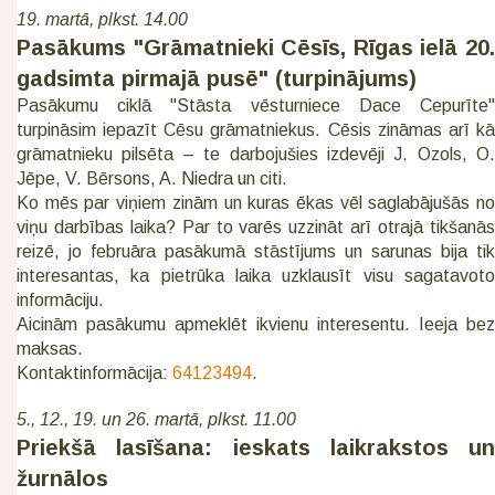
19. martā, plkst. 14.00
Pasākums "Grāmatnieki Cēsīs, Rīgas ielā 20.
gadsimta pirmajā pusē" (turpinājums)
Pasākumu ciklā "Stāsta vēsturniece Dace Cepurīte"
turpināsim iepazīt Cēsu grāmatniekus. Cēsis zināmas arī kā
grāmatnieku pilsēta – te darbojušies izdevēji J. Ozols, O.
Jēpe, V. Bērsons, A. Niedra un citi.
Ko mēs par viņiem zinām un kuras ēkas vēl saglabājušās no
viņu darbības laika? Par to varēs uzzināt arī otrajā tikšanās
reizē, jo februāra pasākumā stāstījums un sarunas bija tik
interesantas, ka pietrūka laika uzklausīt visu sagatavoto
informāciju.
Aicinām pasākumu apmeklēt ikvienu interesentu. Ieeja bez
maksas.
Kontaktinformācija:
64123494
.
5., 12., 19. un 26. martā, plkst. 11.00
Priekšā lasīšana: ieskats laikrakstos un
žurnālos