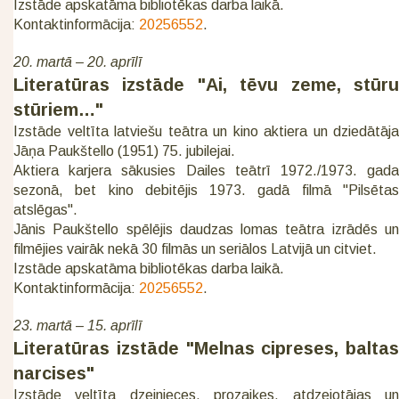
Izstāde apskatāma bibliotēkas darba laikā.
Kontaktinformācija:
20256552
.
20. martā – 20. aprīlī
Literatūras izstāde "Ai, tēvu zeme, stūru
stūriem…"
Izstāde veltīta latviešu teātra un kino aktiera un dziedātāja
Jāņa Paukštello (1951) 75. jubilejai.
Aktiera karjera sākusies Dailes teātrī 1972./1973. gada
sezonā, bet kino debitējis 1973. gadā filmā "Pilsētas
atslēgas".
Jānis Paukštello spēlējis daudzas lomas teātra izrādēs un
filmējies vairāk nekā 30 filmās un seriālos Latvijā un citviet.
Izstāde apskatāma bibliotēkas darba laikā.
Kontaktinformācija:
20256552
.
23. martā – 15. aprīlī
Literatūras izstāde "Melnas cipreses, baltas
narcises"
Izstāde veltīta dzejnieces, prozaiķes, atdzejotājas un