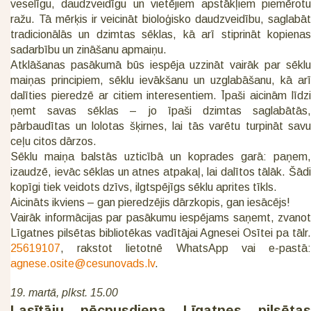
veselīgu, daudzveidīgu un vietējiem apstākļiem piemērotu
ražu. Tā mērķis ir veicināt bioloģisko daudzveidību, saglabāt
tradicionālās un dzimtas sēklas, kā arī stiprināt kopienas
sadarbību un zināšanu apmaiņu.
Atklāšanas pasākumā būs iespēja uzzināt vairāk par sēklu
maiņas principiem, sēklu ievākšanu un uzglabāšanu, kā arī
dalīties pieredzē ar citiem interesentiem. Īpaši aicinām līdzi
ņemt savas sēklas – jo īpaši dzimtas saglabātās,
pārbaudītas un lolotas šķirnes, lai tās varētu turpināt savu
ceļu citos dārzos.
Sēklu maiņa balstās uzticībā un koprades garā: paņem,
izaudzē, ievāc sēklas un atnes atpakaļ, lai dalītos tālāk. Šādi
kopīgi tiek veidots dzīvs, ilgtspējīgs sēklu aprites tīkls.
Aicināts ikviens – gan pieredzējis dārzkopis, gan iesācējs!
Vairāk informācijas par pasākumu iespējams saņemt, zvanot
Līgatnes pilsētas bibliotēkas vadītājai Agnesei Osītei pa tālr.
25619107
, rakstot lietotnē WhatsApp vai e-pastā:
agnese.osite@cesunovads.lv
.
19. martā, plkst. 15.00
Lasītāju pēcpusdiena Līgatnes pilsētas