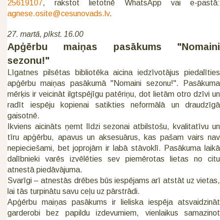
25619107
, rakstot lietotnē WhatsApp vai e-pastā:
agnese.osite@cesunovads.lv
.
27. martā, plkst. 16.00
Apģērbu maiņas pasākums "Nomaini
sezonu!"
Līgatnes pilsētas bibliotēka aicina iedzīvotājus piedalīties
apģērbu maiņas pasākumā "Nomaini sezonu!". Pasākuma
mērķis ir veicināt ilgtspējīgu patēriņu, dot lietām otro dzīvi un
radīt iespēju kopienai satikties neformālā un draudzīgā
gaisotnē.
Ikviens aicināts ņemt līdzi sezonai atbilstošu, kvalitatīvu un
tīru apģērbu, apavus un aksesuārus, kas pašam vairs nav
nepieciešami, bet joprojām ir labā stāvoklī. Pasākuma laikā
dalībnieki varēs izvēlēties sev piemērotas lietas no citu
atnestā piedāvājuma.
Svarīgi – atnestās drēbes būs iespējams arī atstāt uz vietas,
lai tās turpinātu savu ceļu uz pārstrādi.
Apģērbu maiņas pasākums ir lieliska iespēja atsvaidzināt
garderobi bez papildu izdevumiem, vienlaikus samazinot