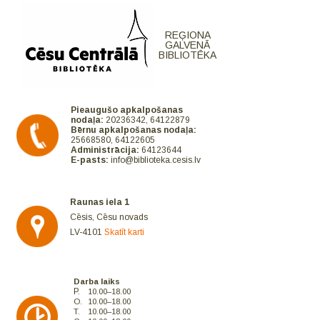
REĢIONA
GALVENĀ
BIBLIOTĒKA
Pieaugušo apkalpošanas
nodaļa:
20236342, 64122879
Bērnu apkalpošanas nodaļa:
25668580, 64122605
Administrācija:
64123644
E-pasts:
info@biblioteka.cesis.lv
Raunas iela 1
Cēsis, Cēsu novads
LV-4101
Skatīt karti
Darba laiks
P.
10.00–18.00
O.
10.00–18.00
T.
10.00–18.00