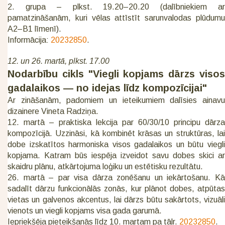
2. grupa – plkst. 19.20–20.20 (dalībniekiem ar
pamatzināšanām, kuri vēlas attīstīt sarunvalodas plūdumu
A2–B1 līmenī).
Informācija:
20232850
.
12. un 26. martā, plkst. 17.00
Nodarbību cikls "Viegli kopjams dārzs visos
gadalaikos — no idejas līdz kompozīcijai"
Ar zināšanām, padomiem un ieteikumiem dalīsies ainavu
dizainere Vineta Radziņa.
12. martā – praktiska lekcija par 60/30/10 principu dārza
kompozīcijā. Uzzināsi, kā kombinēt krāsas un struktūras, lai
dobe izskatītos harmoniska visos gadalaikos un būtu viegli
kopjama. Katram būs iespēja izveidot savu dobes skici ar
skaidru plānu, atkārtojuma loģiku un estētisku rezultātu.
26. martā – par visa dārza zonēšanu un iekārtošanu. Kā
sadalīt dārzu funkcionālās zonās, kur plānot dobes, atpūtas
vietas un galvenos akcentus, lai dārzs būtu sakārtots, vizuāli
vienots un viegli kopjams visa gada garumā.
Iepriekšēja pieteikšanās līdz 10. martam pa tālr.
20232850
.