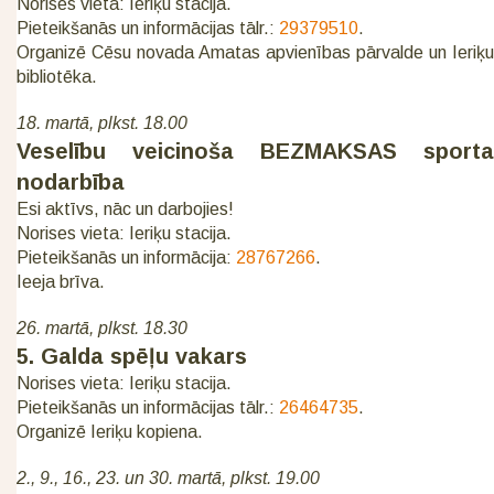
Norises vieta: Ieriķu stacija.
Pieteikšanās un informācijas tālr.:
29379510
.
Organizē Cēsu novada Amatas apvienības pārvalde un Ieriķu
bibliotēka.
18. martā, plkst. 18.00
Veselību veicinoša BEZMAKSAS sporta
nodarbība
Esi aktīvs, nāc un darbojies!
Norises vieta: Ieriķu stacija.
Pieteikšanās un informācija:
28767266
.
Ieeja brīva.
26. martā, plkst. 18.30
5. Galda spēļu vakars
Norises vieta: Ieriķu stacija.
Pieteikšanās un informācijas tālr.:
26464735
.
Organizē Ieriķu kopiena.
2., 9., 16., 23. un 30. martā, plkst. 19.00