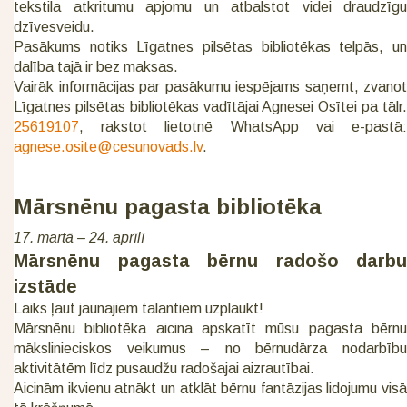
tekstila atkritumu apjomu un atbalstot videi draudzīgu
dzīvesveidu.
Pasākums notiks Līgatnes pilsētas bibliotēkas telpās, un
dalība tajā ir bez maksas.
Vairāk informācijas par pasākumu iespējams saņemt, zvanot
Līgatnes pilsētas bibliotēkas vadītājai Agnesei Osītei pa tālr.
25619107
, rakstot lietotnē WhatsApp vai e-pastā:
agnese.osite@cesunovads.lv
.
Mārsnēnu pagasta bibliotēka
17. martā – 24. aprīlī
Mārsnēnu pagasta bērnu radošo darbu
izstāde
Laiks ļaut jaunajiem talantiem uzplaukt!
Mārsnēnu bibliotēka aicina apskatīt mūsu pagasta bērnu
mākslinieciskos veikumus – no bērnudārza nodarbību
aktivitātēm līdz pusaudžu radošajai aizrautībai.
Aicinām ikvienu atnākt un atklāt bērnu fantāzijas lidojumu visā