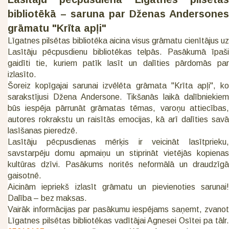
bibliotēkā – saruna par Dženas Andersones
grāmatu "Krīta apļi"
Līgatnes pilsētas bibliotēka aicina visus grāmatu cienītājus uz
Lasītāju pēcpusdienu bibliotēkas telpās. Pasākumā īpaši
gaidīti tie, kuriem patīk lasīt un dalīties pārdomās par
izlasīto.
Šoreiz kopīgajai sarunai izvēlēta grāmata "Krīta apļi", ko
sarakstījusi Džena Andersone. Tikšanās laikā dalībniekiem
būs iespēja pārrunāt grāmatas tēmas, varoņu attiecības,
autores rokrakstu un raisītās emocijas, kā arī dalīties savā
lasīšanas pieredzē.
Lasītāju pēcpusdienas mērķis ir veicināt lasītprieku,
savstarpēju domu apmaiņu un stiprināt vietējās kopienas
kultūras dzīvi. Pasākums noritēs neformālā un draudzīgā
gaisotnē.
Aicinām iepriekš izlasīt grāmatu un pievienoties sarunai!
Dalība – bez maksas.
Vairāk informācijas par pasākumu iespējams saņemt, zvanot
Līgatnes pilsētas bibliotēkas vadītājai Agnesei Osītei pa tālr.