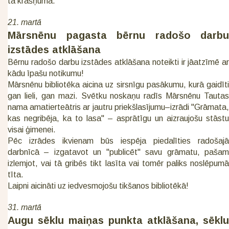
tā krāšņumā.
21. martā
Mārsnēnu pagasta bērnu radošo darbu
izstādes atklāšana
Bērnu radošo darbu izstādes atklāšana noteikti ir jāatzīmē ar
kādu īpašu notikumu!
Mārsnēnu bibliotēka aicina uz sirsnīgu pasākumu, kurā gaidīti
gan lieli, gan mazi. Svētku noskaņu radīs Mārsnēnu Tautas
nama amatierteātris ar jautru priekšlasījumu–izrādi "Grāmata,
kas negribēja, ka to lasa" – asprātīgu un aizraujošu stāstu
visai ģimenei.
Pēc izrādes ikvienam būs iespēja piedalīties radošajā
darbnīcā – izgatavot un "publicēt" savu grāmatu, pašam
izlemjot, vai tā gribēs tikt lasīta vai tomēr paliks noslēpumā
tīta.
Laipni aicināti uz iedvesmojošu tikšanos bibliotēkā!
31. martā
Augu sēklu maiņas punkta atklāšana, sēklu