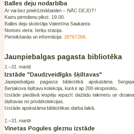
Balles deju nodarbība
Ar vai bez priekšzināšanām – NĀC DEJOT!
Katru pirmdienu plkst. 19.00.
Balles deju skolotāja Valentīna Saukante.
Norises vieta: Ieriķu stacija.
Pieteikšanās un informācija:
28767266
.
Jaunpiebalgas pagasta bibliotēka
1.–31. martā
Izstāde "Daudzveidīgās šķiltavas"
Jaunpiebalgas pagasta bibliotēkā apskatāma Sergeja
Berļakova šķiltavu kolekcija, kurā ir ap 200 eksponātu.
Izstāde piedāvā iespēju iepazīt dažādu laikmetu un dizaina
šķiltavas no privātkolekcijas.
Izstāde apskatāma bibliotēkas darba laikā.
1.–31. martā
Vinetas Pogules gleznu izstāde