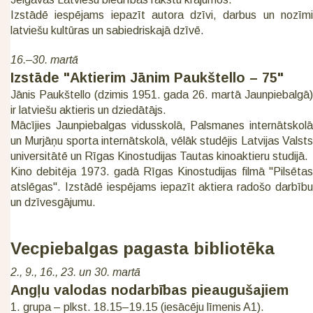
Izstādē iespējams iepazīt autora dzīvi, darbus un nozīmi
latviešu kultūras un sabiedriskajā dzīvē.
16.–30. martā
Izstāde "Aktierim Jānim Paukštello – 75"
Jānis Paukštello (dzimis 1951. gada 26. martā Jaunpiebalgā)
ir latviešu aktieris un dziedātājs.
Mācījies Jaunpiebalgas vidusskolā, Palsmanes internātskolā
un Murjāņu sporta internātskolā, vēlāk studējis Latvijas Valsts
universitātē un Rīgas Kinostudijas Tautas kinoaktieru studijā.
Kino debitēja 1973. gadā Rīgas Kinostudijas filmā "Pilsētas
atslēgas". Izstādē iespējams iepazīt aktiera radošo darbību
un dzīvesgājumu.
Vecpiebalgas pagasta bibliotēka
2., 9., 16., 23. un 30. martā
Angļu valodas nodarbības pieaugušajiem
1. grupa – plkst. 18.15–19.15 (iesācēju līmenis A1).