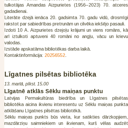
tulkotājas Amandas Aizpurietes (1956–2023) 70. atceres
gadadienai.
Literāte dzejā ienāca 20. gadsimta 70. gadu vidū, drosmīgi
rakstot par sabiedrības pretrunām un cilvēka iekšējo pasauli.
Izdoti 10 A. Aizpurietes dzejoļu krājumi un viens romāns, kā
arī iztulkoti aptuveni 40 romāni no angļu, vācu un krievu
valodas.
Izstāde apskatāma bibliotēkas darba laikā.
Kontaktinformācija:
20256552
.
Līgatnes pilsētas bibliotēka
13. martā, plkst. 15.00
Līgatnē atklās Sēklu maiņas punktu
Latvijas Permakultūras biedrība un Līgatnes pilsētas
bibliotēka aicina ikvienu interesentu uz Sēklu maiņas punkta
atklāšanu Līgatnes pilsētas bibliotēkā.
Sēklu maiņas punkts būs vieta, kur satikties dārzkopjiem,
mazdārziņu saimniekiem un ikvienam, kurš vēlas audzēt