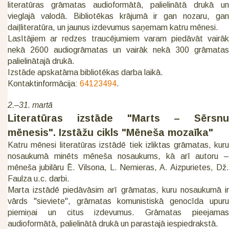
literatūras grāmatas audioformātā, palielinātā drukā un
vieglajā valodā. Bibliotēkas krājumā ir gan nozaru, gan
daiļliteratūra, un jaunus izdevumus saņemam katru mēnesi.
Lasītājiem ar redzes traucējumiem varam piedāvāt vairāk
nekā 2600 audiogrāmatas un vairāk nekā 300 grāmatas
palielinātajā drukā.
Izstāde apskatāma bibliotēkas darba laikā.
Kontaktinformācija:
64123494
.
2.–31. martā
Literatūras izstāde "Marts – Sērsnu
mēnesis". Izstāžu cikls "Mēneša mozaīka"
Katru mēnesi literatūras izstādē tiek izliktas grāmatas, kuru
nosaukumā minēts mēneša nosaukums, kā arī autoru –
mēneša jubilāru Ē. Vilsona, L. Nemieras, A. Aizpurietes, Dž.
Faulza u.c. darbi.
Marta izstādē piedāvāsim arī grāmatas, kuru nosaukumā ir
vārds "sieviete", grāmatas komunistiskā genocīda upuru
piemiņai un citus izdevumus. Grāmatas pieejamas
audioformātā, palielinātā drukā un parastajā iespiedrakstā.