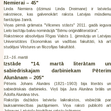
Nemierai – 45"
Linda Nemiera (dzimusi Linda Dreimane) ir latviešu
rakstniece, kas galvenokārt raksta Latvijas mūsdienu
fantāzijas žanrā.
Viņas pirmā grāmata "Vilcenes stāsts" 2011. gadā ieguva
Lielo lasītāju balvu nominācijā "Bērnu oriģinālliteratūra".
Rakstniece absolvējusi Rīgas Valsts 1. ģimnāziju un Latvijas
Universitātes Ekonomikas un vadības fakultāti, kā arī
studējusi Vēstures un filozofijas fakultātē.
13.–16. martā
Izstāde "14. martā literātam un
sabiedriskajam darbiniekam Pēterim
Alunānam – 205"
Pēteris Johans Alunāns (1821–1903) bija literāts un
sabiedriskais darbinieks. Viņš bija Jura Alunāna brālis un
Ādolfa Alunāna tēvs.
Rakstījis dažādos latviešu laikrakstos, visbiežāk par
lauksaimniecības jautājumiem. Viņa raksti publicēti arī
Jelgavas Latviešu biedrības rakstu krājumos.