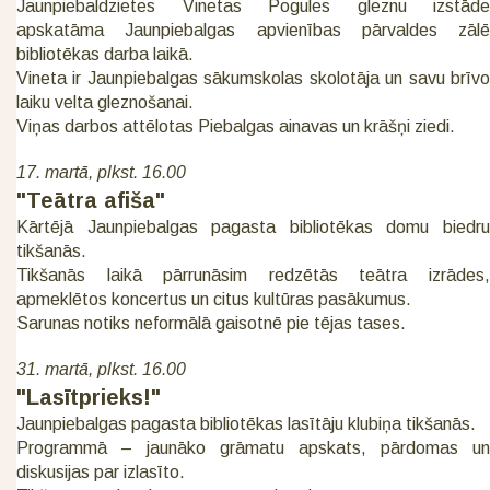
Jaunpiebaldzietes Vinetas Pogules gleznu izstāde
apskatāma Jaunpiebalgas apvienības pārvaldes zālē
bibliotēkas darba laikā.
Vineta ir Jaunpiebalgas sākumskolas skolotāja un savu brīvo
laiku velta gleznošanai.
Viņas darbos attēlotas Piebalgas ainavas un krāšņi ziedi.
17. martā, plkst. 16.00
"Teātra afiša"
Kārtējā Jaunpiebalgas pagasta bibliotēkas domu biedru
tikšanās.
Tikšanās laikā pārrunāsim redzētās teātra izrādes,
apmeklētos koncertus un citus kultūras pasākumus.
Sarunas notiks neformālā gaisotnē pie tējas tases.
31. martā, plkst. 16.00
"Lasītprieks!"
Jaunpiebalgas pagasta bibliotēkas lasītāju klubiņa tikšanās.
Programmā – jaunāko grāmatu apskats, pārdomas un
diskusijas par izlasīto.