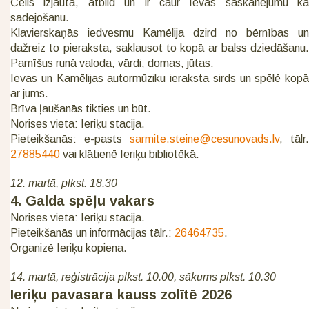
Čells izjautā, atbild un ir caur Ievas saskanējumu kā
sadejošanu.
Klavierskaņās iedvesmu Kamēlija dzird no bērnības un
dažreiz to pieraksta, saklausot to kopā ar balss dziedāšanu.
Pamīšus runā valoda, vārdi, domas, jūtas.
Ievas un Kamēlijas autormūziku ieraksta sirds un spēlē kopā
ar jums.
Brīva ļaušanās tikties un būt.
Norises vieta: Ieriķu stacija.
Pieteikšanās: e-pasts
sarmite.steine@cesunovads.lv
, tālr.
27885440
vai klātienē Ieriķu bibliotēkā.
12. martā, plkst. 18.30
4. Galda spēļu vakars
Norises vieta: Ieriķu stacija.
Pieteikšanās un informācijas tālr.:
26464735
.
Organizē Ieriķu kopiena.
14. martā, reģistrācija plkst. 10.00, sākums plkst. 10.30
Ieriķu pavasara kauss zolītē 2026