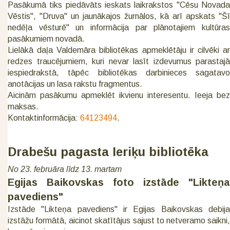
Pasākumā tiks piedāvāts ieskats laikrakstos "Cēsu Novada
Vēstis", "Druva" un jaunākajos žurnālos, kā arī apskats "Šī
nedēļa vēsturē" un informācija par plānotajiem kultūras
pasākumiem novadā.
Lielākā daļa Valdemāra bibliotēkas apmeklētāju ir cilvēki ar
redzes traucējumiem, kuri nevar lasīt izdevumus parastajā
iespiedrakstā, tāpēc bibliotēkas darbinieces sagatavo
anotācijas un lasa rakstu fragmentus.
Aicinām pasākumu apmeklēt ikvienu interesentu. Ieeja bez
maksas.
Kontaktinformācija:
64123494
.
Drabešu pagasta Ieriķu bibliotēka
No 23. februāra līdz 13. martam
Egijas Baikovskas foto izstāde "Likteņa
pavediens"
Izstāde "Likteņa pavediens" ir Egijas Baikovskas debija
izstāžu formātā, aicinot skatītājus sajust to netveramo saikni,