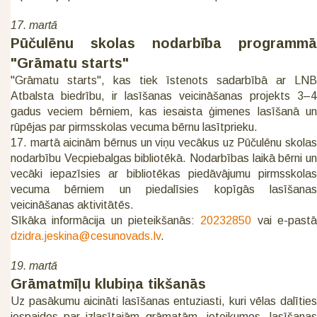
17. martā
Pūčulēnu skolas nodarbība programmā
"Grāmatu starts"
"Grāmatu starts", kas tiek īstenots sadarbībā ar LNB
Atbalsta biedrību, ir lasīšanas veicināšanas projekts 3–4
gadus veciem bērniem, kas iesaista ģimenes lasīšanā un
rūpējas par pirmsskolas vecuma bērnu lasītprieku.
17. martā aicinām bērnus un viņu vecākus uz Pūčulēnu skolas
nodarbību Vecpiebalgas bibliotēkā. Nodarbības laikā bērni un
vecāki iepazīsies ar bibliotēkas piedāvājumu pirmsskolas
vecuma bērniem un piedalīsies kopīgās lasīšanas
veicināšanas aktivitātēs.
Sīkāka informācija un pieteikšanās:
20232850
vai e-past
dzidra.jeskina@cesunovads.lv
.
19. martā
Grāmatmīļu klubiņa tikšanās
Uz pasākumu aicināti lasīšanas entuziasti, kuri vēlas dalīties
iespaidos par izlasītajām grāmatām, ieteikumos, lasīšanas