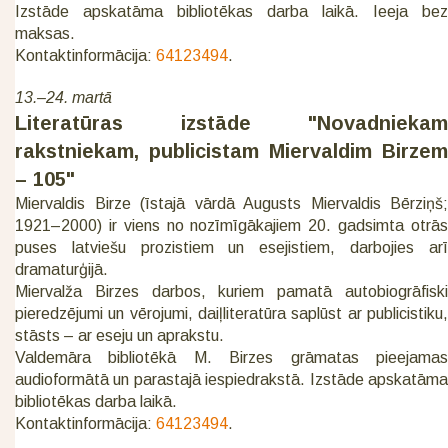
Izstāde apskatāma bibliotēkas darba laikā. Ieeja bez
maksas.
Kontaktinformācija:
64123494
.
13.–24. martā
Literatūras izstāde "Novadniekam
rakstniekam, publicistam Miervaldim Birzem
– 105"
Miervaldis Birze (īstajā vārdā Augusts Miervaldis Bērziņš;
1921–2000) ir viens no nozīmīgākajiem 20. gadsimta otrās
puses latviešu prozistiem un esejistiem, darbojies arī
dramaturģijā.
Miervalža Birzes darbos, kuriem pamatā autobiogrāfiski
pieredzējumi un vērojumi, daiļliteratūra saplūst ar publicistiku,
stāsts – ar eseju un aprakstu.
Valdemāra bibliotēkā M. Birzes grāmatas pieejamas
audioformātā un parastajā iespiedrakstā. Izstāde apskatāma
bibliotēkas darba laikā.
Kontaktinformācija:
64123494
.