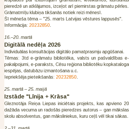
pieredzē un atklājumos, izceļot arī piemirstas grāmatu pērles.
Grāmatmīļu klubiņa tikšanās notiek reizi mēnesī.
Šī mēneša tēma – "25. marts Latvijas vēstures lappusēs".
Informācija:
20232850
.
16.–20. martā
Digitālā nedēļa 2026
Individuālas konsultācijas digitālo pamatprasmju apgūšanai.
Tēmas: 3td e-grāmatu bibliotēka, valsts un pašvaldības e-
pakalpojumi, e-paraksts, Cēsu reģiona bibliotēku kopkataloga
iespējas, datubāzu izmantošana u.c.
Iepriekšēja pieteikšanās:
20232850
.
25. martā – 25. maijā
Izstāde "Līnija + Krāsa"
Gleznotāja Reiņa Liepas iniciētais projekts, kas apvieno 20
dažāda vecuma un radošās pieredzes autorus – gan mākslas
skolu absolventus, gan māksliniekus, kuru ceļš vēl tikai sākas.
2.–31. martā