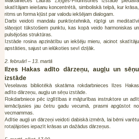
Mākslinieces Lauras Ziņģes-Fridrihsones izstāde piedāvā
skatītājam ieiešanu koncentrētā, simboliskā telpā, kur krāsa,
ritms un forma kļūst par valodu iekšējam dialogam.
Darbi veidoti mandalu punktiņtehnikā, rūpīgi un meditatīvi
slāņojot tūkstošiem punktu, kas kopā veido harmoniskas un
pulsējošas struktūras.
Izstāde rosina apzinātību un iekšēju mieru, aicinot skatītāju
apstāties, sajust un ielūkoties sevī dziļāk.
2. februārī – 13. martā
Ilzes Hakas adīto dārzeņu, augļu un sēņu
izstāde
Veselavas bibliotēkā skatāma rokdarbnieces Ilzes Hakas
adīto dārzeņu, augļu un sēņu izstāde.
Rokdarbniece pēc izglītības ir mājturības instruktore un adīt
iemācījusies jau četru gadu vecumā, prasmi apgūstot no
vecmammas.
Adītie augļi un dārzeņi veidoti dabiskā izmērā, lai bērni varētu
rotaļājoties iepazīt krāsas un dažādus dārzeņus.