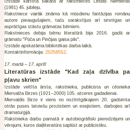
Izstāde kārtota sakarā ar rakstnieces Lindas Nemieras
(1981) 45. jubileju.
Rakstniece vairāk zināma kā mūsdienu fantāzijas romānu
autore pieaugušajiem, taču sarakstījusi arī sirsnīgas un
asprātīgas stāstu grāmatas bērniem.
Rakstnieces debija bērnu literatūrā bija 2016. gadā ar
grāmatu "Pūča un Pinčijas gaisa pils".
Izstāde apskatāma bibliotēkas darba laikā.
Kontaktinformācija:
20256552
.
17. martā – 17. aprīlī
Literatūras izstāde "Kad zaļa dzīvība pa
pļavu skrien"
Izstāde veltīta ārsta, rakstnieka, publicista un cēsnieka
Miervalža Birzes (1921–2000) 105. atceres gadadienai.
Miervaldis Birze ir viens no nozīmīgākajiem 20. gadsimta
otrās puses latviešu prozistiem un esejistiem, darbojies arī
dramaturģijā.
Rakstnieka darbu pamatā ir autobiogrāfiski pieredzējumi un
vērojumi, kuros daiļliteratūra saplūst ar publicistiku.