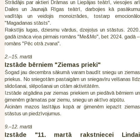
Strādājis par aktieri Drāmas un Liepājas teātrī, viesojies arī
Dailes un Jaunajā Rīgas teātrī, darbojies kā pasākumu
vadītājs un veidojis monoizrādes, tostarp emocionālo
"Magadanas stāsts".
Rakstījis lugas, dziesmu vārdus, dzejoļus un stāstus. 2020.
gadā iznāca viņa pirmais romāns "Me&Mo", bet 2024. gadā –
romāns "Pēc otrā zvana".
2.–15. martā
Izstāde bērniem "Ziemas prieki"
Šogad jau decembra sākumā varam baudīt sniegu un ziemas
priekus. No sniegotām pastaigām un sniegavīru velšanas līdz
slidošanai, slēpošanai un citām aktivitātēm.
Izstāde atgādina par ziemas priekiem un piedāvā bērniem un
ģimenēm grāmatas par ziemu, sniegu un aktīvo atpūtu.
Aicinām mazos lasītājus kopā ar ģimenēm iepazīt ziemas
stāstus un piedzīvojumus.
9.–12. martā
Izstāde "11. martā rakstniecei Lindai