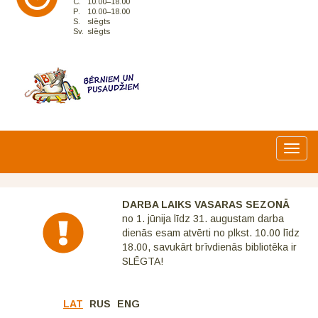
C.
10.00–18.00
P.
10.00–18.00
S.
slēgts
Sv.
slēgts
Toggl
navig
DARBA LAIKS VASARAS SEZONĀ
no 1. jūnija līdz 31. augustam darba
dienās esam atvērti no plkst. 10.00 līdz
18.00, savukārt brīvdienās bibliotēka ir
SLĒGTA!
LAT
RUS
ENG