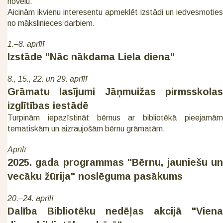
novēlu."
Aicinām ikvienu interesentu apmeklēt izstādi un iedvesmoties
no mākslinieces darbiem.
1.–8. aprīlī
Izstāde "Nāc nākdama Liela diena"
8., 15., 22. un 29. aprīlī
Grāmatu lasījumi Jāņmuižas pirmsskolas
izglītības iestādē
Turpinām iepazīstināt bērnus ar bibliotēkā pieejamām
tematiskām un aizraujošām bērnu grāmatām.
Aprīlī
2025. gada programmas "Bērnu, jauniešu un
vecāku žūrija" noslēguma pasākums
20.–24. aprīlī
Dalība Bibliotēku nedēļas akcijā "Viena