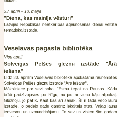
Gulbei.
23. aprīlī – 10. maijā
"Diena, kas mainīja vēsturi"
Latvijas Republikas neatkarības atjaunošanas dienai veltīta
tematiskā izstāde.
Veselavas pagasta bibliotēka
Visu aprīli
Solveigas Pelšes gleznu izstāde "Ārā
iešana"
Līdz 30. aprīlim Veselavas bibliotēkā apskatāma raunēnietes
Solveigas Pelšes gleznu izstāde "Ārā iešana".
Māksliniece par sevi saka: "Esmu tepat no Raunas. Kādu
brīdi padzīvojusies pa Rīgu, nu jau ar vienu kāju atpakaļ.
Gleznoju, jo patīk. Kaut kas arī sanāk. Šī ir tāda veco lauru
izstāde, jo pēdējo gadu gandrīz iekaltēju otas. Vajag jaunu
iedvesmu un uzmundrinājumu. To sev un visiem šim gadam