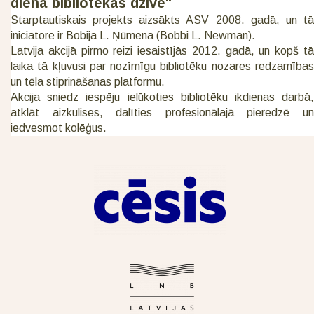
diena bibliotēkas dzīvē"
Starptautiskais projekts aizsākts ASV 2008. gadā, un tā
iniciatore ir Bobija L. Ņūmena (Bobbi L. Newman).
Latvija akcijā pirmo reizi iesaistījās 2012. gadā, un kopš tā
laika tā kļuvusi par nozīmīgu bibliotēku nozares redzamības
un tēla stiprināšanas platformu.
Akcija sniedz iespēju ielūkoties bibliotēku ikdienas darbā,
atklāt aizkulises, dalīties profesionālajā pieredzē un
iedvesmot kolēģus.