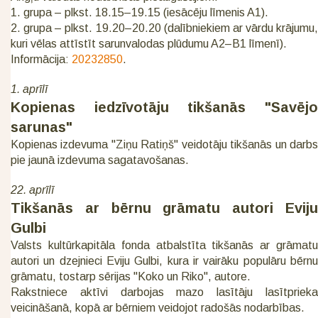
1. grupa – plkst. 18.15–19.15 (iesācēju līmenis A1).
2. grupa – plkst. 19.20–20.20 (dalībniekiem ar vārdu krājumu,
kuri vēlas attīstīt sarunvalodas plūdumu A2–B1 līmenī).
Informācija:
20232850
.
1. aprīlī
Kopienas iedzīvotāju tikšanās "Savējo
sarunas"
Kopienas izdevuma "Ziņu Ratiņš" veidotāju tikšanās un darbs
pie jaunā izdevuma sagatavošanas.
22. aprīlī
Tikšanās ar bērnu grāmatu autori Eviju
Gulbi
Valsts kultūrkapitāla fonda atbalstīta tikšanās ar grāmatu
autori un dzejnieci Eviju Gulbi, kura ir vairāku populāru bērnu
grāmatu, tostarp sērijas "Koko un Riko", autore.
Rakstniece aktīvi darbojas mazo lasītāju lasītprieka
veicināšanā, kopā ar bērniem veidojot radošās nodarbības.