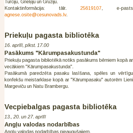
Turciju, Grieķiju un Gruziju.
Kontaktinformācija: tālr.
25619107
, e-past
agnese.osite@cesunovads.lv
.
Priekuļu pagasta bibliotēka
16. aprīlī, plkst. 17.00
Pasākums "Kārumpasakustunda"
Priekuļu pagasta bibliotēkā notiks pasākums bērniem kopā ar
vecākiem "Kārumpasakustunda".
Pasākumā paredzēta pasaku lasīšana, spēles un vērtīgu
konfekšu meistarklase kopā ar "Kārumpasaku" autorēm Lieni
Margeviču un Natu Brambergu.
Vecpiebalgas pagasta bibliotēka
13., 20. un 27. aprīlī
Angļu valodas nodarbības
Angļu valodas nodarbības pieaugušajiem.