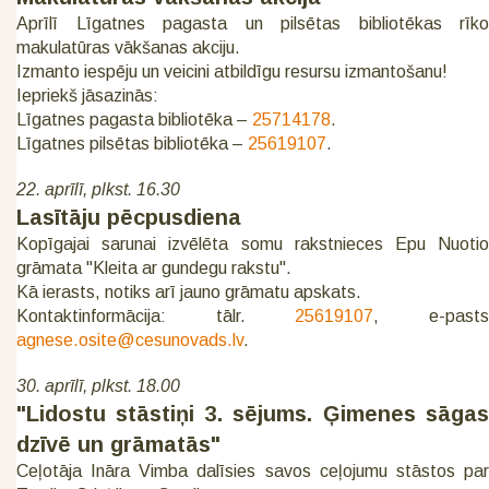
Aprīlī Līgatnes pagasta un pilsētas bibliotēkas rīko
makulatūras vākšanas akciju.
Izmanto iespēju un veicini atbildīgu resursu izmantošanu!
Iepriekš jāsazinās:
Līgatnes pagasta bibliotēka –
25714178
.
Līgatnes pilsētas bibliotēka –
25619107
.
22. aprīlī, plkst. 16.30
Lasītāju pēcpusdiena
Kopīgajai sarunai izvēlēta somu rakstnieces Epu Nuotio
grāmata "Kleita ar gundegu rakstu".
Kā ierasts, notiks arī jauno grāmatu apskats.
Kontaktinformācija: tālr.
25619107
, e-past
agnese.osite@cesunovads.lv
.
30. aprīlī, plkst. 18.00
"Lidostu stāstiņi 3. sējums. Ģimenes sāgas
dzīvē un grāmatās"
Ceļotāja Ināra Vimba dalīsies savos ceļojumu stāstos par