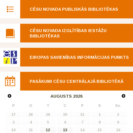
CĒSU NOVADA PUBLISKĀS BIBLIOTĒKAS
CĒSU NOVADA IZGLĪTĪBAS IESTĀŽU
BIBLIOTĒKAS
EIROPAS SAVIENĪBAS INFORMĀCIJAS PUNKTS
PASĀKUMI CĒSU CENTRĀLAJĀ BIBLIOTĒKĀ
AUGUSTS
2026
P
O
T
C
P
S
Sv.
27
28
29
30
31
1
2
3
4
5
6
7
8
9
10
11
12
13
14
15
16