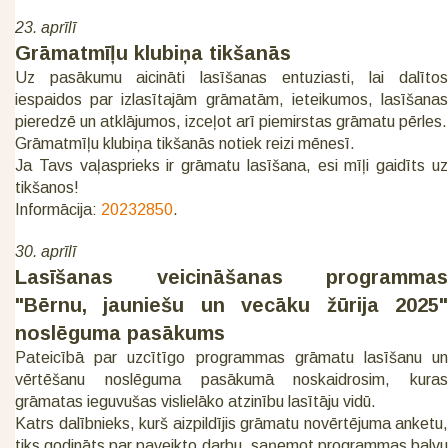
23. aprīlī
Grāmatmīļu klubiņa tikšanās
Uz pasākumu aicināti lasīšanas entuziasti, lai dalītos
iespaidos par izlasītajām grāmatām, ieteikumos, lasīšanas
pieredzē un atklājumos, izceļot arī piemirstas grāmatu pērles.
Grāmatmīļu klubiņa tikšanās notiek reizi mēnesī.
Ja Tavs vaļasprieks ir grāmatu lasīšana, esi mīļi gaidīts uz
tikšanos!
Informācija:
20232850
.
30. aprīlī
Lasīšanas veicināšanas programmas
"Bērnu, jauniešu un vecāku žūrija 2025"
noslēguma pasākums
Pateicībā par uzcītīgo programmas grāmatu lasīšanu un
vērtēšanu noslēguma pasākumā noskaidrosim, kuras
grāmatas ieguvušas vislielāko atzinību lasītāju vidū.
Katrs dalībnieks, kurš aizpildījis grāmatu novērtējuma anketu,
tiks godināts par paveikto darbu, saņemot programmas balvu