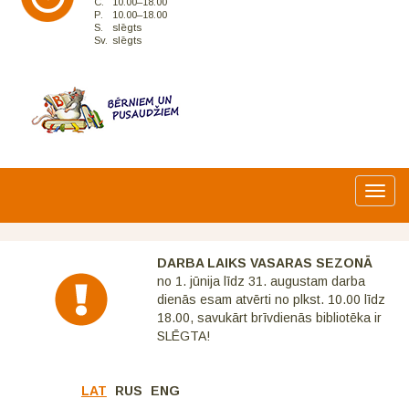
C.
10.00–18.00
P.
10.00–18.00
S.
slēgts
Sv.
slēgts
Toggl
navig
DARBA LAIKS VASARAS SEZONĀ
no 1. jūnija līdz 31. augustam darba
dienās esam atvērti no plkst. 10.00 līdz
18.00, savukārt brīvdienās bibliotēka ir
SLĒGTA!
LAT
RUS
ENG