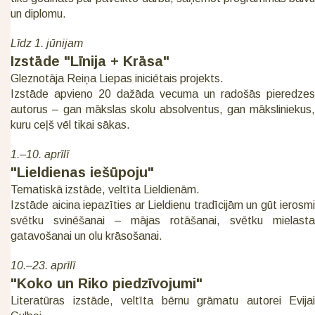
un diplomu.
Līdz 1. jūnijam
Izstāde "Līnija + Krāsa"
Gleznotāja Reiņa Liepas iniciētais projekts.
Izstāde apvieno 20 dažāda vecuma un radošās pieredzes
autorus – gan mākslas skolu absolventus, gan māksliniekus,
kuru ceļš vēl tikai sākas.
1.–10. aprīlī
"Lieldienas iešūpoju"
Tematiskā izstāde, veltīta Lieldienām.
Izstāde aicina iepazīties ar Lieldienu tradīcijām un gūt ierosmi
svētku svinēšanai – mājas rotāšanai, svētku mielasta
gatavošanai un olu krāsošanai.
10.–23. aprīlī
"Koko un Riko piedzīvojumi"
Literatūras izstāde, veltīta bērnu grāmatu autorei Evijai