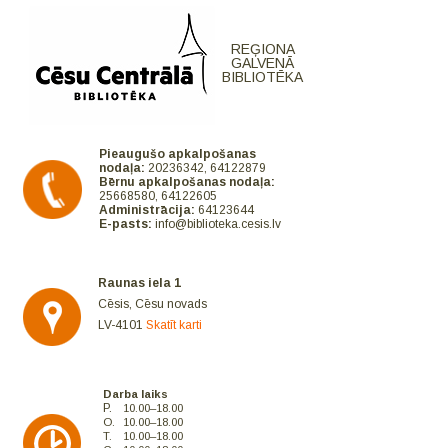
REĢIONA
GALVENĀ
BIBLIOTĒKA
Pieaugušo apkalpošanas
nodaļa:
20236342, 64122879
Bērnu apkalpošanas nodaļa:
25668580, 64122605
Administrācija:
64123644
E-pasts:
info@biblioteka.cesis.lv
Raunas iela 1
Cēsis, Cēsu novads
LV-4101
Skatīt karti
Darba laiks
P.
10.00–18.00
O.
10.00–18.00
T.
10.00–18.00