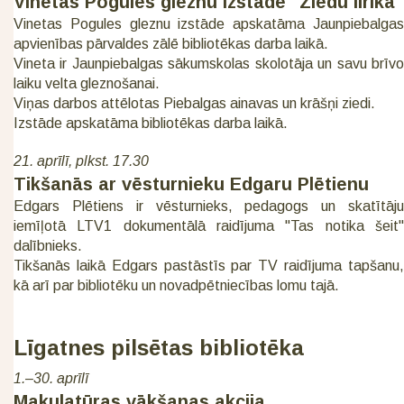
Vinetas Pogules gleznu izstāde "Ziedu lirika"
Vinetas Pogules gleznu izstāde apskatāma Jaunpiebalgas
apvienības pārvaldes zālē bibliotēkas darba laikā.
Vineta ir Jaunpiebalgas sākumskolas skolotāja un savu brīvo
laiku velta gleznošanai.
Viņas darbos attēlotas Piebalgas ainavas un krāšņi ziedi.
Izstāde apskatāma bibliotēkas darba laikā.
21. aprīlī, plkst. 17.30
Tikšanās ar vēsturnieku Edgaru Plētienu
Edgars Plētiens ir vēsturnieks, pedagogs un skatītāju
iemīļotā LTV1 dokumentālā raidījuma "Tas notika šeit"
dalībnieks.
Tikšanās laikā Edgars pastāstīs par TV raidījuma tapšanu,
kā arī par bibliotēku un novadpētniecības lomu tajā.
Līgatnes pilsētas bibliotēka
1.–30. aprīlī
Makulatūras vākšanas akcija