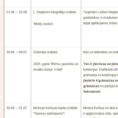
13.06. – 15.08.
L. Veipānes fotogrāfiju izstāde
Turpinām Leldes Veipānes
gadalaikos. Ir modusies 
telpā aplūkojama, krāsu b
“Mirkļi ziedos”
30.06. – 04.07.
Grāmatu izstāde.
Nāc uz bibliotēku un ies
2025. gada “Bērnu, jauniešu un
Tev ir jāizlasa un jā
vecāku žūrija” ir klāt!
kolekcijas. Dalībnieki dr
grāmatas no kolekcijas
jāvērtē 4 grāmatas no
grāmatas
no pārējās k
februārim!
30.06. – 31.07.
Mirdzas Kerliņas darbu izstāde
Mirdza Kerliņa ne tikai r
“Taureņu salidojums”!
ir apgleznojusi zīdu, aps