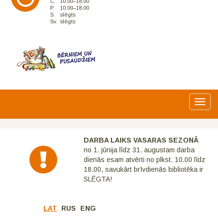
C.
10.00–18.00
P.
10.00–18.00
S.
slēgts
Sv.
slēgts
Toggl
navig
DARBA LAIKS VASARAS SEZONĀ
no 1. jūnija līdz 31. augustam darba
dienās esam atvērti no plkst. 10.00 līdz
18.00, savukārt brīvdienās bibliotēka ir
SLĒGTA!
LAT
RUS
ENG