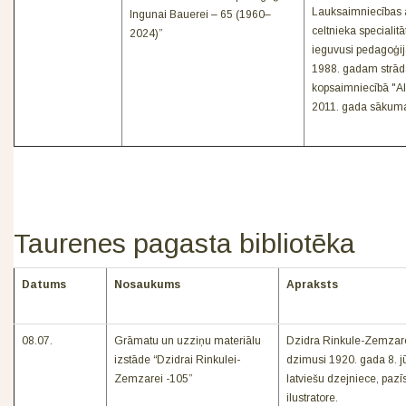
Lauksaimniecības ak
Ingunai Bauerei – 65 (1960–
celtnieka specialit
2024)”
ieguvusi pedagoģij
1988. gadam strādā
kopsaimniecībā "Al
2011. gada sākuma 
Taurenes pagasta bibliotēka
Datums
Nosaukums
Apraksts
08.07.
Grāmatu un uzziņu materiālu
Dzidra Rinkule-Zemzare
izstāde “Dzidrai Rinkulei-
dzimusi 1920. gada 8. jū
Zemzarei -105”
latviešu dzejniece, paz
ilustratore.