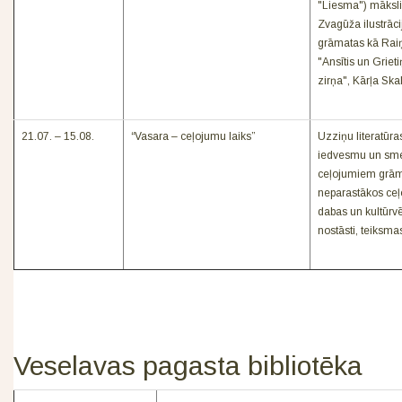
"Liesma") mākslin
Zvagūža ilustrāci
grāmatas kā Raiņ
"Ansītis un Griet
zirņa", Kārļa Ska
21.07. – 15.08.
“Vasara – ceļojumu laiks”
Uzziņu literatūra
iedvesmu un smel
ceļojumiem grāma
neparastākos ceļ
dabas un kultūrvē
nostāsti, teiksma
Veselavas pagasta bibliotēka