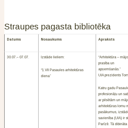
Straupes pagasta bibliotēka
Datums
Nosaukums
Apraksts
30.07.– 07.07.
Izstāde lieliem:
“Arhitektūra – mājok
prasība un
apņ
“1.VII Pasaules arhitektūras
UIA prezidents Tom
diena”
Katru gadu Pasaule
profesionāļu un s
ar pilsētām un mājok
arhitektūras lomu 
pasākumus, izstādes,
savienība (UIA) ir 
Parīzē. Tā dibināta