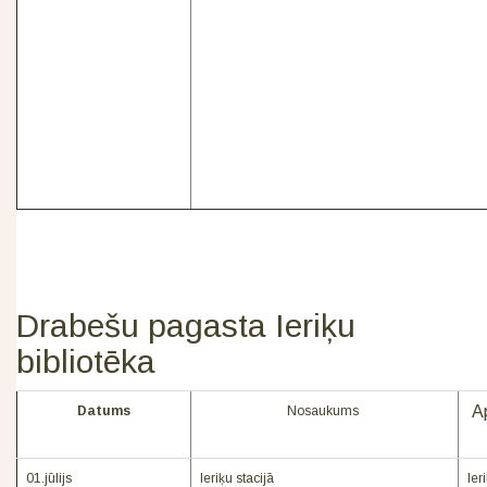
Drabešu pagasta Ieriķu
bibliotēka
Ap
Datums
Nosaukums
01.jūlijs
Ieriķu stacijā
Ier