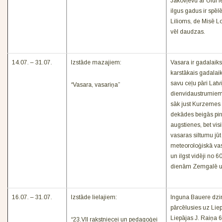
Jakovļevu ar Uldi l
ilgus gadus ir spēlē
Lilioms, de Misē 
vēl daudzas.
14.07. – 31.07.
Izstāde mazajiem:
Vasara ir gadalaiks
karstākais gadalai
savu ceļu pāri Latv
“Vasara, vasariņa”
dienvidaustrumiem,
sāk just Kurzemes 
dekādes beigās pi
augstienes, bet vi
vasaras siltumu jū
meteoroloģiskā vas
un ilgst vidēji no
dienām Zemgalē un
16.07. – 31.07.
Izstāde lielajiem:
Inguna Bauere dzim
pārcēlusies uz Lie
Liepājas J. Raiņa 6
“23.VII rakstniecei un pedagoģei