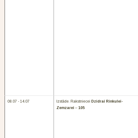
08.07 - 14.07
Izstāde. Rakstniecei
Dzidrai Rinkulei-
Zemzarei
–
105