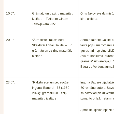
10.07.
Grāmatu un uzziņu materiālu
Ģirts Jakovļevs dzimis 19
izstāde – “Aktierim Ģirtam
kino aktieris.
Jakovļevam - 85”
20.07.
“Žurnālistei, rakstniecei
Anna Skaidrīte Gailīte dz
Skaidrītei Annai Gailītei – 85”
tautā populāru romānu aut
grāmatu un uzziņu materiālu
guvusi arī nopietnu ofic
izstāde
Avīze" konkursa laureāt
grāmata" uzvarētāja, B
Eduarda Veidenbauma lit
23.07.
“Rakstniecei un pedagoģei
Inguna Bauere bija latv
Ingunai Bauerei - 65 (1960 -
20 romānu autore. Savos
2024)” grāmatu un uzziņu
sniedzot arī plašu vēstur
materiālu izstāde
izmantojot laikmetam ra
Apmeklētāji var iepazīti