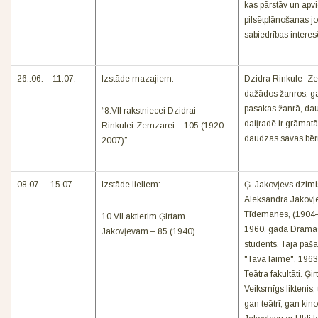
kas pārstāv un apvi
pilsētplānošanas jo
sabiedrības intere
26..06. – 11.07.
Izstāde mazajiem:
Dzidra Rinkule–Ze
dažādos žanros, g
pasakas žanrā, daud
“8.VII rakstniecei Dzidrai
daiļradē ir grāmatā
Rinkulei-Zemzarei – 105 (1920–
daudzas savas bēr
2007)”
08.07. – 15.07.
Izstāde lieliem:
Ģ. Jakovļevs dzimi
Aleksandra Jakovļ
Tīdemanes, (1904—
10.VII aktierim Ģirtam
1960. gada Drāmas 
Jakovļevam – 85 (1940)
students. Tajā pašā
"Tava laime". 1963.
Teātra fakultāti. Ģi
Veiksmīgs liktenis, 
gan teātrī, gan kin