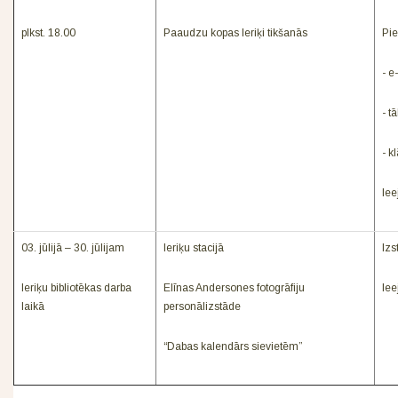
plkst. 18.00
Paaudzu kopas Ieriķi tikšanās
Pie
- e
- t
- k
Iee
03. jūlijā – 30. jūlijam
Ieriķu stacijā
Izs
Ieriķu bibliotēkas darba
Elīnas Andersones fotogrāfiju
Iee
laikā
personālizstāde
“Dabas kalendārs sievietēm”