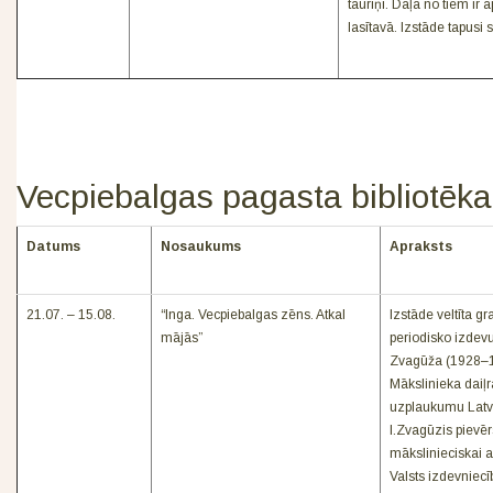
tauriņi. Daļa no tiem ir
lasītavā. Izstāde tapusi
Vecpiebalgas pagasta bibliotēka
Datums
Nosaukums
Apraksts
21.07. – 15.08.
“Inga. Vecpiebalgas zēns. Atkal
Izstāde veltīta g
mājās”
periodisko izdev
Zvagūža (1928–1
Mākslinieka daiļr
uzplaukumu Latvi
I.Zvagūzis pievēr
mākslinieciskai ap
Valsts izdevniecī