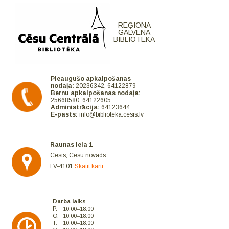
REĢIONA
GALVENĀ
BIBLIOTĒKA
Pieaugušo apkalpošanas
nodaļa:
20236342, 64122879
Bērnu apkalpošanas nodaļa:
25668580, 64122605
Administrācija:
64123644
E-pasts:
info@biblioteka.cesis.lv
Raunas iela 1
Cēsis, Cēsu novads
LV-4101
Skatīt karti
Darba laiks
P.
10.00–18.00
O.
10.00–18.00
T.
10.00–18.00