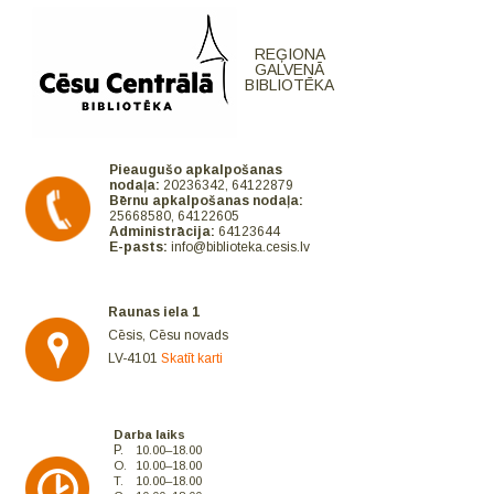
REĢIONA
GALVENĀ
BIBLIOTĒKA
Pieaugušo apkalpošanas
nodaļa:
20236342, 64122879
Bērnu apkalpošanas nodaļa:
25668580, 64122605
Administrācija:
64123644
E-pasts:
info@biblioteka.cesis.lv
Raunas iela 1
Cēsis, Cēsu novads
LV-4101
Skatīt karti
Darba laiks
P.
10.00–18.00
O.
10.00–18.00
T.
10.00–18.00