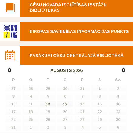
CĒSU NOVADA IZGLĪTĪBAS IESTĀŽU
BIBLIOTĒKAS
EIROPAS SAVIENĪBAS INFORMĀCIJAS PUNKTS
PASĀKUMI CĒSU CENTRĀLAJĀ BIBLIOTĒKĀ
AUGUSTS
2026
P
O
T
C
P
S
Sv.
27
28
29
30
31
1
2
3
4
5
6
7
8
9
10
11
12
13
14
15
16
17
18
19
20
21
22
23
24
25
26
27
28
29
30
31
1
2
3
4
5
6