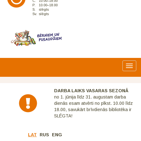
C.
10.00–18.00
P.
10.00–18.00
S.
slēgts
Sv.
slēgts
Toggl
navig
DARBA LAIKS VASARAS SEZONĀ
no 1. jūnija līdz 31. augustam darba
dienās esam atvērti no plkst. 10.00 līdz
18.00, savukārt brīvdienās bibliotēka ir
SLĒGTA!
LAT
RUS
ENG