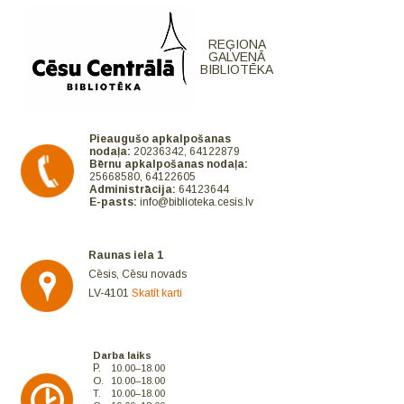
REĢIONA
GALVENĀ
BIBLIOTĒKA
Pieaugušo apkalpošanas
nodaļa:
20236342, 64122879
Bērnu apkalpošanas nodaļa:
25668580, 64122605
Administrācija:
64123644
E-pasts:
info@biblioteka.cesis.lv
Raunas iela 1
Cēsis, Cēsu novads
LV-4101
Skatīt karti
Darba laiks
P.
10.00–18.00
O.
10.00–18.00
T.
10.00–18.00