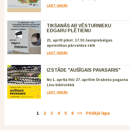
LASĪT VAIRĀK
TIKŠANĀS AR VĒSTURNIEKU
EDGARU PLĒTIENU
21. aprīlī plkst. 17.30 Jaunpiebalgas
apvienības pārvaldes zālē
LASĪT VAIRĀK
IZSTĀDE "AUŠĪGAIS PAVASARIS"
No 1. aprīļa līdz 27. aprīlim Drabešu pagasta
Līvu bibliotēkā
LASĪT VAIRĀK
1
2
3
4
5
6
>>
Pēdējā lapa