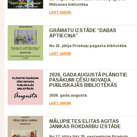
Rīdzenes bibliotēka
LASĪT VAIRĀK
GRĀMATU IZSTĀDE “DABAS
APTIECIŅA”
No 23. jūlija Priekuļu pagasta bibliotēkā
LASĪT VAIRĀK
2026. GADA AUGUSTĀ PLĀNOTIE
PASĀKUMI CĒSU NOVADA
PUBLISKAJĀS BIBLIOTĒKĀS
2026. gada augustā
LASĪT VAIRĀK
MĀLUPIETES ELITAS AGITAS
JANIKAS ROKDARBU IZSTĀDE
No 17. jūlija līdz 25. septembrim Priekuļu