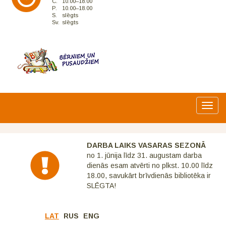
C.
10.00–18.00
P.
10.00–18.00
S.
slēgts
Sv.
slēgts
Toggl
navig
DARBA LAIKS VASARAS SEZONĀ
no 1. jūnija līdz 31. augustam darba
dienās esam atvērti no plkst. 10.00 līdz
18.00, savukārt brīvdienās bibliotēka ir
SLĒGTA!
LAT
RUS
ENG