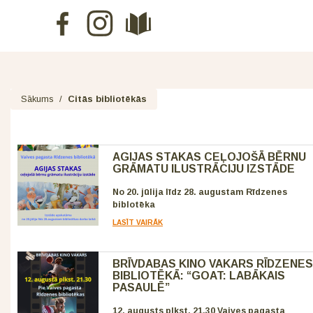
Sākums
/
Citās bibliotēkās
AGIJAS STAKAS CEĻOJOŠĀ BĒRNU
GRĀMATU ILUSTRĀCIJU IZSTĀDE
No 20. jūlija līdz 28. augustam Rīdzenes
biblotēka
LASĪT VAIRĀK
BRĪVDABAS KINO VAKARS RĪDZENES
BIBLIOTĒKĀ: “GOAT: LABĀKAIS
PASAULĒ”
12. augusts plkst. 21.30 Vaives pagasta