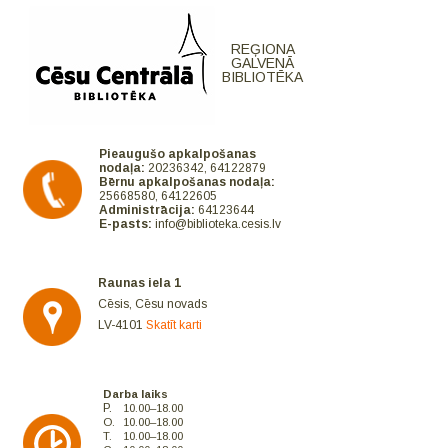
REĢIONA
GALVENĀ
BIBLIOTĒKA
Pieaugušo apkalpošanas
nodaļa:
20236342, 64122879
Bērnu apkalpošanas nodaļa:
25668580, 64122605
Administrācija:
64123644
E-pasts:
info@biblioteka.cesis.lv
Raunas iela 1
Cēsis, Cēsu novads
LV-4101
Skatīt karti
Darba laiks
P.
10.00–18.00
O.
10.00–18.00
T.
10.00–18.00