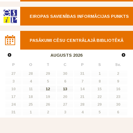
EIROPAS SAVIENĪBAS INFORMĀCIJAS PUNKTS
PASĀKUMI CĒSU CENTRĀLAJĀ BIBLIOTĒKĀ
AUGUSTS
2026
P
O
T
C
P
S
Sv.
27
28
29
30
31
1
2
3
4
5
6
7
8
9
10
11
12
13
14
15
16
17
18
19
20
21
22
23
24
25
26
27
28
29
30
31
1
2
3
4
5
6