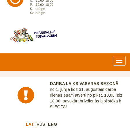
C.
10.00–18.00
P.
10.00–18.00
S.
slēgts
Sv.
slēgts
Toggl
navig
DARBA LAIKS VASARAS SEZONĀ
no 1. jūnija līdz 31. augustam darba
dienās esam atvērti no plkst. 10.00 līdz
18.00, savukārt brīvdienās bibliotēka ir
SLĒGTA!
LAT
RUS
ENG