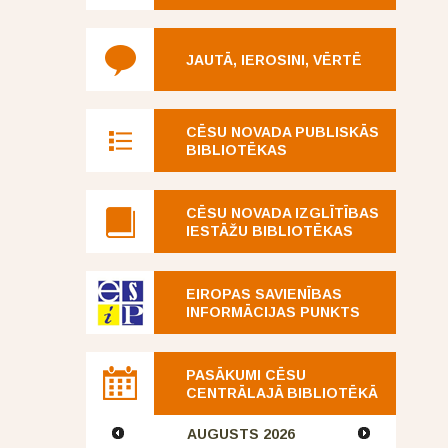
JAUTĀ, IEROSINI, VĒRTĒ
CĒSU NOVADA PUBLISKĀS
BIBLIOTĒKAS
CĒSU NOVADA IZGLĪTĪBAS
IESTĀŽU BIBLIOTĒKAS
EIROPAS SAVIENĪBAS
INFORMĀCIJAS PUNKTS
PASĀKUMI CĒSU
CENTRĀLAJĀ BIBLIOTĒKĀ
AUGUSTS
2026