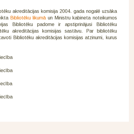
iotēku akreditācijas komisija 2004. gada nogalē uzsāka
eikta
Bibliotēku likumā
un Ministru kabineta noteikumos
ijas Bibliotēku padome ir apstiprinājusi Bibliotēku
otēku akreditācijas komisijas sastāvu. Par bibliotēku
avoti Bibliotēku akreditācijas komisijas atzinumi, kurus
liecība
liecība
liecība
liecība