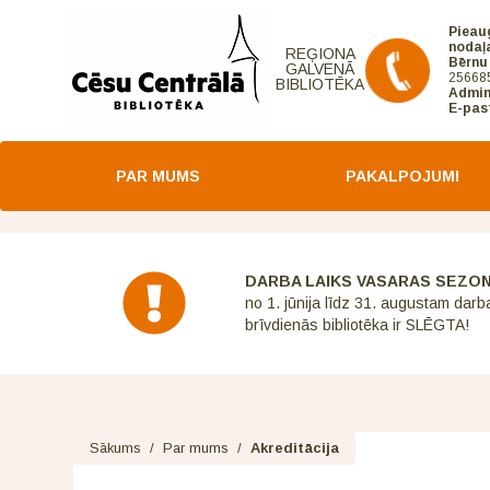
Pieau
nodaļ
REĢIONA
Bērnu
GALVENĀ
25668
BIBLIOTĒKA
Admin
E-pas
PAR MUMS
PAKALPOJUMI
DARBA LAIKS VASARAS SEZO
no 1. jūnija līdz 31. augustam darb
brīvdienās bibliotēka ir SLĒGTA!
Sākums
/
Par mums
/
Akreditācija