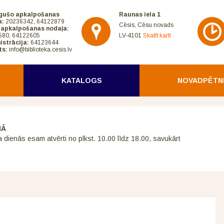
gušo apkalpošanas
Raunas iela 1
a:
20236342, 64122879
Cēsis, Cēsu novads
 apkalpošanas nodaļa:
580, 64122605
LV-4101
Skatīt karti
istrācija:
64123644
ts:
info@biblioteka.cesis.lv
KATALOGS
NOVADPĒTN
NĀ
a dienās esam atvērti no plkst. 10.00 līdz 18.00, savukārt