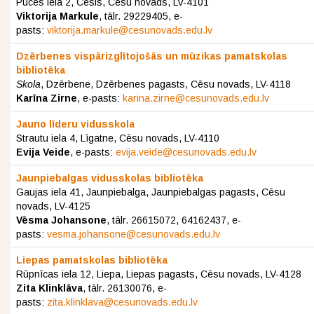
Pūces iela 2, Cēsis, Cēsu novads, LV-4101
Viktorija Markule
, tālr. 29229405, e-
pasts:
viktorija.markule@cesunovads.edu.lv
Dzērbenes vispārizglītojošās un mūzikas pamatskolas
bibliotēka
Skola
, Dzērbene, Dzērbenes pagasts, Cēsu novads, LV-4118
Karīna Zirne
, e-pasts:
karina.zirne@cesunovads.edu.lv
Jauno līderu vidusskola
Strautu iela 4, Līgatne, Cēsu novads, LV-4110
Evija Veide
, e-pasts:
evija.veide@cesunovads.edu.lv
Jaunpiebalgas vidusskolas bibliotēka
Gaujas iela 41, Jaunpiebalga, Jaunpiebalgas pagasts, Cēsu
novads, LV-4125
Vēsma Johansone
, tālr. 26615072, 64162437, e-
pasts:
vesma.johansone@cesunovads.edu.lv
Liepas pamatskolas bibliotēka
Rūpnīcas iela 12, Liepa, Liepas pagasts, Cēsu novads, LV-4128
Zita Klinklāva
, tālr. 26130076, e-
pasts:
zita.klinklava@cesunovads.edu.lv