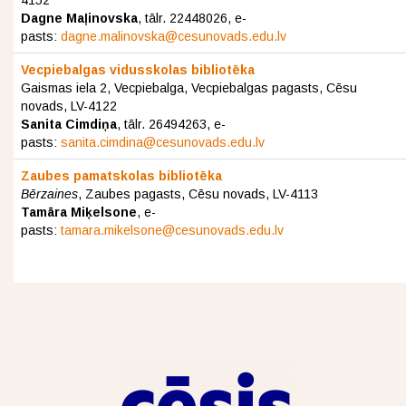
4152
Dagne Maļinovska
, tālr.
22448026
, e-
pasts:
dagne.malinovska@cesunovads.edu.lv
Vecpiebalgas vidusskolas bibliotēka
Gaismas iela 2, Vecpiebalga, Vecpiebalgas pagasts, Cēsu
novads, LV-4122
Sanita Cimdiņa
, tālr. 26494263, e-
pasts:
sanita.cimdina@cesunovads.edu.lv
Zaubes pamatskolas bibliotēka
Bērzaines
, Zaubes pagasts, Cēsu novads, LV-4113
Tamāra Miķelsone
, e-
pasts:
tamara.mikelsone@cesunovads.edu.lv