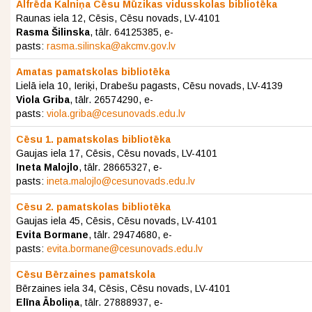
Alfrēda Kalniņa Cēsu Mūzikas vidusskolas bibliotēka
Raunas iela 12, Cēsis, Cēsu novads, LV-4101
Rasma Šilinska
, tālr. 64125385, e-
pasts:
rasma.silinska@akcmv.gov.lv
Amatas pamatskolas bibliotēka
Lielā iela 10, Ieriķi, Drabešu pagasts, Cēsu novads, LV-4139
Viola Griba
, tālr. 26574290, e-
pasts:
viola.griba@cesunovads.edu.lv
Cēsu 1. pamatskolas bibliotēka
Gaujas iela 17, Cēsis, Cēsu novads, LV-4101
Ineta Malojlo
, tālr. 28665327, e-
pasts:
ineta.malojlo@cesunovads.edu.lv
Cēsu 2. pamatskolas bibliotēka
Gaujas iela 45, Cēsis, Cēsu novads, LV-4101
Evita Bormane
, tālr.
29474680
, e-
pasts:
evita.bormane@cesunovads.edu.lv
Cēsu Bērzaines pamatskola
Bērzaines iela 34, Cēsis, Cēsu novads, LV-4101
Elīna Āboliņa
, tālr. 27888937, e-