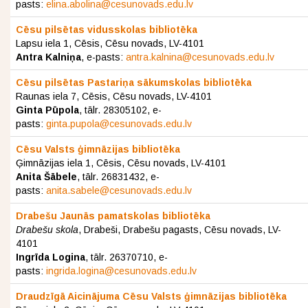
pasts:
elina.abolina@cesunovads.edu.lv
Cēsu pilsētas vidusskolas bibliotēka
Lapsu iela 1, Cēsis, Cēsu novads, LV-4101
Antra Kalniņa
, e-pasts:
antra.kalnina@cesunovads.edu.lv
Cēsu pilsētas Pastariņa sākumskolas bibliotēka
Raunas iela 7, Cēsis, Cēsu novads, LV-4101
Ginta Pūpola
, tālr. 28305102, e-
pasts:
ginta.pupola@cesunovads.edu.lv
Cēsu Valsts ģimnāzijas bibliotēka
Ģimnāzijas iela 1, Cēsis, Cēsu novads, LV-4101
Anita Šābele
, tālr. 26831432, e-
pasts:
anita.sabele@cesunovads.edu.lv
Drabešu Jaunās pamatskolas bibliotēka
Drabešu skola
, Drabeši, Drabešu pagasts, Cēsu novads, LV-
4101
Ingrīda Logina
, tālr. 26370710, e-
pasts:
ingrida.logina@cesunovads.edu.lv
Draudzīgā Aicinājuma Cēsu Valsts ģimnāzijas bibliotēka