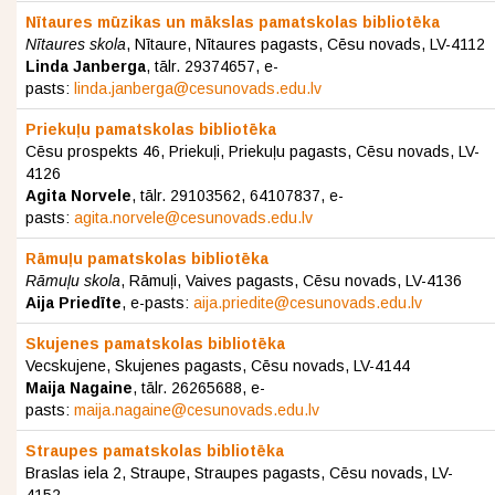
Nītaures mūzikas un mākslas pamatskolas bibliotēka
Nītaures skola
, Nītaure, Nītaures pagasts, Cēsu novads, LV-4112
Linda Janberga
, tālr. 29374657, e-
pasts:
linda.janberga@cesunovads.edu.lv
Priekuļu pamatskolas bibliotēka
Cēsu prospekts 46, Priekuļi, Priekuļu pagasts, Cēsu novads, LV-
4126
Agita Norvele
, tālr. 29103562, 64107837, e-
pasts:
agita.norvele@cesunovads.edu.lv
Rāmuļu pamatskolas bibliotēka
Rāmuļu skola
, Rāmuļi, Vaives pagasts, Cēsu novads, LV-4136
Aija Priedīte
, e-pasts:
aija.priedite@cesunovads.edu.lv
Skujenes pamatskolas bibliotēka
Vecskujene, Skujenes pagasts, Cēsu novads, LV-4144
Maija Nagaine
, tālr. 26265688, e-
pasts:
maija.nagaine@cesunovads.edu.lv
Straupes pamatskolas bibliotēka
Braslas iela 2, Straupe, Straupes pagasts, Cēsu novads, LV-