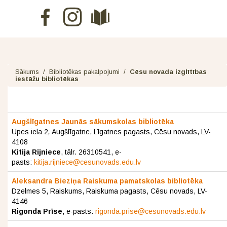
Sākums
/
Bibliotēkas pakalpojumi
/
Cēsu novada izglītības
iestāžu bibliotēkas
Augšlīgatnes Jaunās sākumskolas bibliotēka
Upes iela 2
,
Augšlīgatne, Līgatnes pagasts, Cēsu novads, LV-
4108
Kitija Rijniece
, tālr. 26310541, e-
pasts:
kitija.rijniece@cesunovads.edu.lv
Aleksandra Bieziņa Raiskuma pamatskolas bibliotēka
Dzelmes 5, Raiskums, Raiskuma pagasts, Cēsu novads, LV-
4146
Rigonda Prīse
, e-pasts:
rigonda.prise@cesunovads.edu.lv