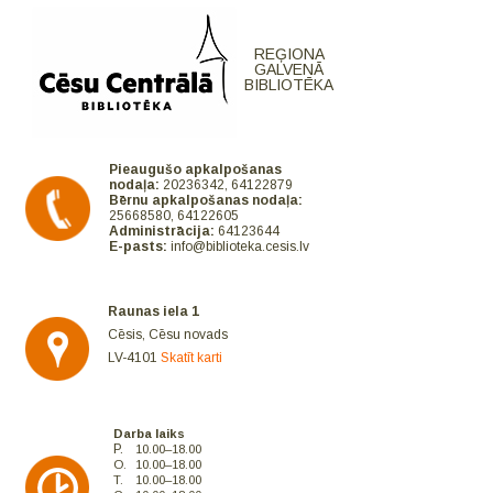
REĢIONA
GALVENĀ
BIBLIOTĒKA
Pieaugušo apkalpošanas
nodaļa:
20236342, 64122879
Bērnu apkalpošanas nodaļa:
25668580, 64122605
Administrācija:
64123644
E-pasts:
info@biblioteka.cesis.lv
Raunas iela 1
Cēsis, Cēsu novads
LV-4101
Skatīt karti
Darba laiks
P.
10.00–18.00
O.
10.00–18.00
T.
10.00–18.00