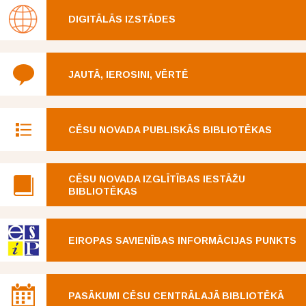
DIGITĀLĀS IZSTĀDES
JAUTĀ, IEROSINI, VĒRTĒ
CĒSU NOVADA PUBLISKĀS BIBLIOTĒKAS
CĒSU NOVADA IZGLĪTĪBAS IESTĀŽU
BIBLIOTĒKAS
EIROPAS SAVIENĪBAS INFORMĀCIJAS PUNKTS
PASĀKUMI CĒSU CENTRĀLAJĀ BIBLIOTĒKĀ