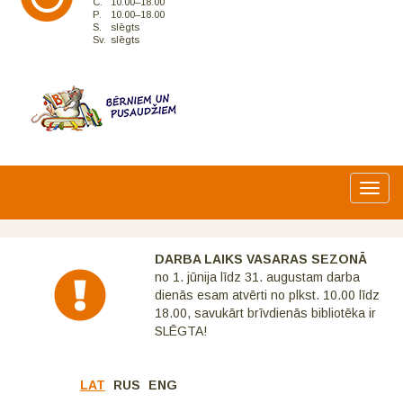
C.
10.00–18.00
P.
10.00–18.00
S.
slēgts
Sv.
slēgts
Toggl
navig
DARBA LAIKS VASARAS SEZONĀ
no 1. jūnija līdz 31. augustam darba
dienās esam atvērti no plkst. 10.00 līdz
18.00, savukārt brīvdienās bibliotēka ir
SLĒGTA!
LAT
RUS
ENG