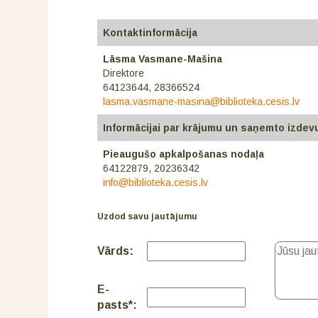
Kontaktinformācija
Lāsma Vasmane-Mašina
Direktore
64123644,
28366524
lasma.vasmane-masina@biblioteka.cesis.lv
Informācijai par krājumu un saņemto izde
Pieaugušo apkalpošanas nodaļa
64122879, 20236342
info@biblioteka.cesis.lv
Uzdod savu jautājumu
Vārds:
E-
pasts*: