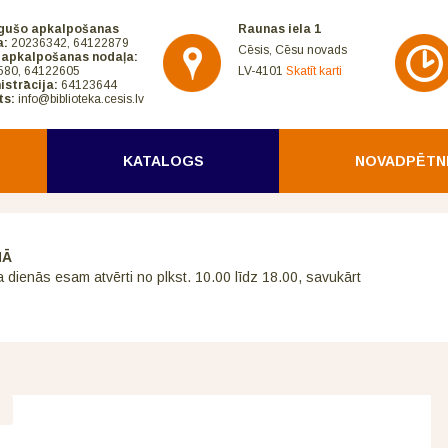
gušo apkalpošanas
Raunas iela 1
a:
20236342, 64122879
Cēsis, Cēsu novads
 apkalpošanas nodaļa:
580, 64122605
LV-4101
Skatīt karti
istrācija:
64123644
ts:
info@biblioteka.cesis.lv
KATALOGS
NOVADPĒTN
NĀ
a dienās esam atvērti no plkst. 10.00 līdz 18.00, savukārt