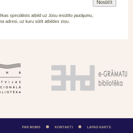
tēkas speciālists atbild uz Jūsu iesūtīto jautājumu,
a adresi, uz kuru sūtīt atbildes ziņu.
PAR MUMS
KONTAKTI
LAPAS KARTE