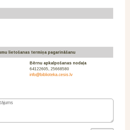
vumu lietošanas termiņa pagarināšanu
Bērnu apkalpošanas nodaļa
64122605, 25668580
info@biblioteka.cesis.lv