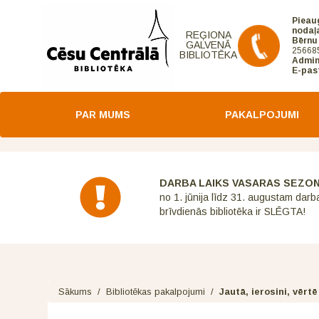
Pieau
nodaļ
REĢIONA
Bērnu
GALVENĀ
25668
BIBLIOTĒKA
Admin
E-pas
PAR MUMS
PAKALPOJUMI
DARBA LAIKS VASARAS SEZO
no 1. jūnija līdz 31. augustam darb
brīvdienās bibliotēka ir SLĒGTA!
Sākums
/
Bibliotēkas pakalpojumi
/
Jautā, ierosini, vērtē