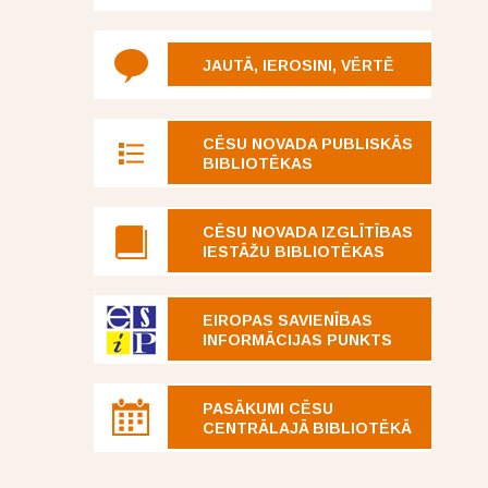
JAUTĀ, IEROSINI, VĒRTĒ
CĒSU NOVADA PUBLISKĀS
BIBLIOTĒKAS
CĒSU NOVADA IZGLĪTĪBAS
IESTĀŽU BIBLIOTĒKAS
EIROPAS SAVIENĪBAS
INFORMĀCIJAS PUNKTS
PASĀKUMI CĒSU
CENTRĀLAJĀ BIBLIOTĒKĀ