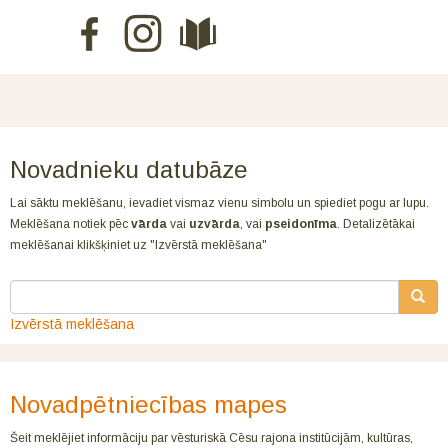
Novadnieku datubāze
Lai sāktu meklēšanu, ievadiet vismaz vienu simbolu un spiediet pogu ar lupu.
Meklēšana notiek pēc
vārda
vai
uzvārda
, vai
pseidonīma
. Detalizētākai
meklēšanai klikšķiniet uz "Izvērstā meklēšana"
Izvērstā meklēšana
Novadpētniecības mapes
Šeit meklējiet informāciju par vēsturiskā Cēsu rajona institūcijām, kultūras,