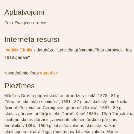
Apbalvojumi
Triju Zvaigžņu ordenis
Interneta resursi
Indriķis Cīrulis
- datubāze "Latviešu grāmatniecības darbinieki līdz
1918.gadam"
Novadpētniecības
datubāze
Piezīmes
Mācījies Drustu pagastskolā un draudzes skolā, 1878.–81.g.
Tērbatas skolotāju seminārā, 1881.–87.g. mājskolotājs muižnieka
ģimenē Pociemā un Čerņigovas guberņā Ukrainā. 1887.–89.g.
skolas pārzinis un ērģelnieks Durbē. Kopš 1889.g. Rīgā Torņakalna
meiteņu skolas pārzinis, apvienoto elementārskolu pārzinis.
Vienlaikus 1894.–1900.g. latviešu valodas skolotājs Valkas
skolotāju seminārā Rīgā, rūpējās par latviešu valodu. Mācījis