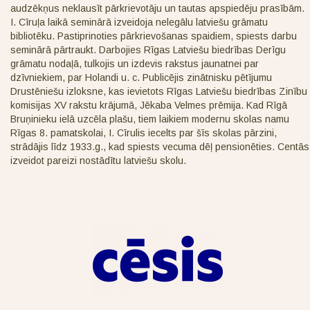
audzēkņus neklausīt pārkrievotāju un tautas apspiedēju prasībām.
I. Cīruļa laikā seminārā izveidoja nelegālu latviešu grāmatu
bibliotēku. Pastiprinoties pārkrievošanas spaidiem, spiests darbu
seminārā pārtraukt. Darbojies Rīgas Latviešu biedrības Derīgu
grāmatu nodaļā, tulkojis un izdevis rakstus jaunatnei par
dzīvniekiem, par Holandi u. c. Publicējis zinātnisku pētījumu
Drustēniešu izloksne, kas ievietots Rīgas Latviešu biedrības Zinību
komisijas XV rakstu krājumā, Jēkaba Velmes prēmija. Kad Rīgā
Bruņinieku ielā uzcēla plašu, tiem laikiem modernu skolas namu
Rīgas 8. pamatskolai, I. Cīrulis iecelts par šīs skolas pārzini,
strādājis līdz 1933.g., kad spiests vecuma dēļ pensionēties. Centās
izveidot pareizi nostādītu latviešu skolu.