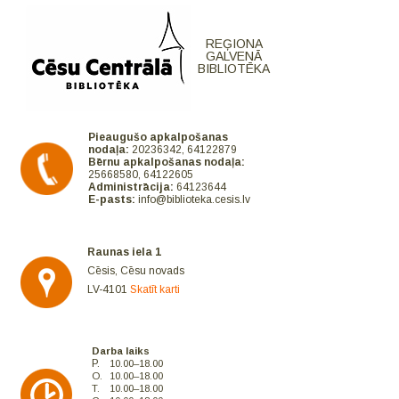
REĢIONA
GALVENĀ
BIBLIOTĒKA
Pieaugušo apkalpošanas
nodaļa:
20236342, 64122879
Bērnu apkalpošanas nodaļa:
25668580, 64122605
Administrācija:
64123644
E-pasts:
info@biblioteka.cesis.lv
Raunas iela 1
Cēsis, Cēsu novads
LV-4101
Skatīt karti
Darba laiks
P.
10.00–18.00
O.
10.00–18.00
T.
10.00–18.00