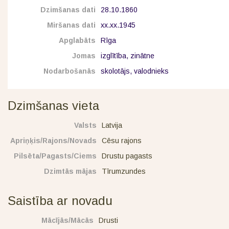
Dzimšanas dati
28.10.1860
Miršanas dati
xx.xx.1945
Apglabāts
Rīga
Jomas
izglītība, zinātne
Nodarbošanās
skolotājs, valodnieks
Dzimšanas vieta
Valsts
Latvija
Apriņķis/Rajons/Novads
Cēsu rajons
Pilsēta/Pagasts/Ciems
Drustu pagasts
Dzimtās mājas
Tīrumzundes
Saistība ar novadu
Mācījās/Mācās
Drusti