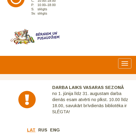
C.
10.00–18.00
P.
10.00–18.00
S.
slēgts
Sv.
slēgts
Toggl
navig
DARBA LAIKS VASARAS SEZONĀ
no 1. jūnija līdz 31. augustam darba
dienās esam atvērti no plkst. 10.00 līdz
18.00, savukārt brīvdienās bibliotēka ir
SLĒGTA!
LAT
RUS
ENG