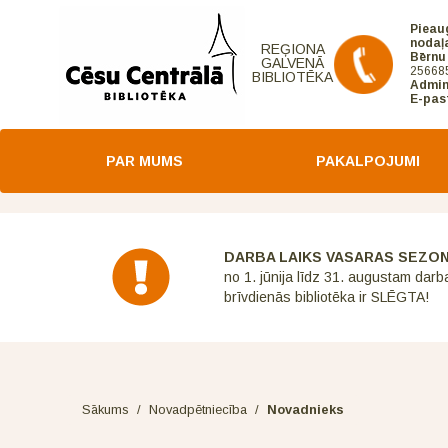
Pieau
nodaļ
REĢIONA
Bērnu
GALVENĀ
25668
BIBLIOTĒKA
Admin
E-pas
PAR MUMS
PAKALPOJUMI
DARBA LAIKS VASARAS SEZO
no 1. jūnija līdz 31. augustam darb
brīvdienās bibliotēka ir SLĒGTA!
Sākums
/
Novadpētniecība
/
Novadnieks