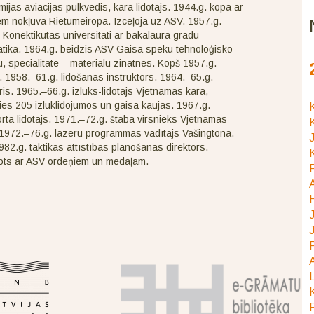
ijas aviācijas pulkvedis, kara lidotājs. 1944.g. kopā ar
m nokļuva Rietumeiropā. Izceļoja uz ASV. 1957.g.
 Konektikutas universitāti ar bakalaura grādu
tikā. 1964.g. beidzis ASV Gaisa spēku tehnoloģisko
tu, specialitāte – materiālu zinātnes. Kopš 1957.g.
s. 1958.–61.g. lidošanas instruktors. 1964.–65.g.
ris. 1965.–66.g. izlūks-lidotājs Vjetnamas karā,
jies 205 izlūklidojumos un gaisa kaujās. 1967.g.
K
rta lidotājs. 1971.–72.g. štāba virsnieks Vjetnamas
K
 1972.–76.g. lāzeru programmas vadītājs Vašingtonā.
J
82.g. taktikas attīstības plānošanas direktors.
K
ots ar ASV ordeņiem un medaļām.
P
J
J
P
A
L
K