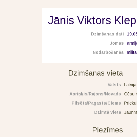
Jānis Viktors Kle
Dzimšanas dati
19.0
Jomas
armij
Nodarbošanās
milit
Dzimšanas vieta
Valsts
Latvija
Apriņķis/Rajons/Novads
Cēsu 
Pilsēta/Pagasts/Ciems
Prieku
Dzimtā vieta
Jaunr
Piezīmes