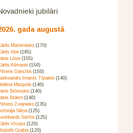
Novadnieki jubilāri
2026. gada augustā
ārlis Mačernieks
(170)
ārlis Irbe
(165)
ānis Lūsis
(155)
ārlis Ašmanis
(150)
ēteris Dancītis
(150)
Aleksandrs Imants Tīpainis
(140)
Helēna Mazpole
(140)
ānis Bičevskis
(140)
ānis Biders
(140)
ēteris Zvejnieks
(135)
ntonija Siliņa
(125)
eonhards Sūrītis
(125)
ārlis Vīceps
(120)
Rūdolfs Grabis
(120)