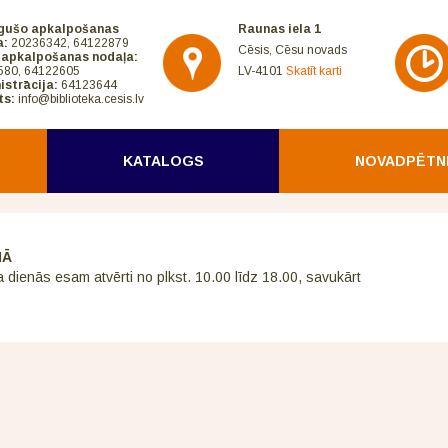
gušo apkalpošanas
Raunas iela 1
a:
20236342, 64122879
Cēsis, Cēsu novads
 apkalpošanas nodaļa:
580, 64122605
LV-4101
Skatīt karti
istrācija:
64123644
ts:
info@biblioteka.cesis.lv
KATALOGS
NOVADPĒTN
NĀ
a dienās esam atvērti no plkst. 10.00 līdz 18.00, savukārt