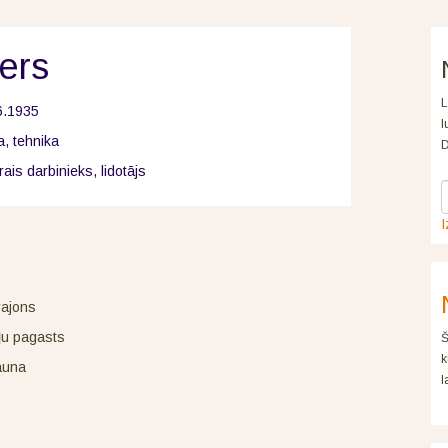
pers
L
6.1935
l
a, tehnika
D
ārais darbinieks, lidotājs
I
rajons
ļu pagasts
Š
k
auna
l