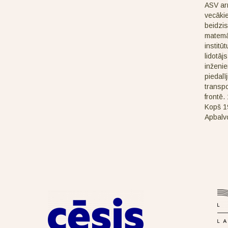
ASV arm
vecākie
beidzis
matemā
institū
lidotāj
inženie
piedalī
transpo
frontē.
Kopš 19
Apbalv