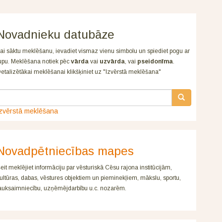
Novadnieku datubāze
ai sāktu meklēšanu, ievadiet vismaz vienu simbolu un spiediet pogu ar
upu. Meklēšana notiek pēc
vārda
vai
uzvārda
, vai
pseidonīma
.
etalizētākai meklēšanai klikšķiniet uz "Izvērstā meklēšana"
zvērstā meklēšana
Novadpētniecības mapes
eit meklējiet informāciju par vēsturiskā Cēsu rajona institūcijām,
ultūras, dabas, vēstures objektiem un pieminekļiem, mākslu, sportu,
auksaimniecību, uzņēmējdarbību u.c. nozarēm.