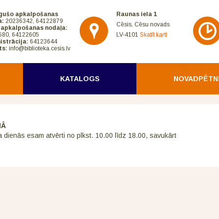
gušo apkalpošanas
Raunas iela 1
a:
20236342, 64122879
Cēsis, Cēsu novads
 apkalpošanas nodaļa:
580, 64122605
LV-4101
Skatīt karti
istrācija:
64123644
ts:
info@biblioteka.cesis.lv
KATALOGS
NOVADPĒTN
NĀ
a dienās esam atvērti no plkst. 10.00 līdz 18.00, savukārt