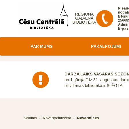
Pieau
nodaļ
REĢIONA
Bērnu
GALVENĀ
25668
BIBLIOTĒKA
Admin
E-pas
PAR MUMS
PAKALPOJUMI
DARBA LAIKS VASARAS SEZO
no 1. jūnija līdz 31. augustam darb
brīvdienās bibliotēka ir SLĒGTA!
Sākums
/
Novadpētniecība
/
Novadnieks