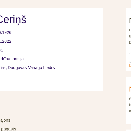
Ceriņš
L
6.1926
l
1.2022
D
ja
drība, armija
I
vīrs, Daugavas Vanagu biedrs
Š
k
l
rajons
 pagasts