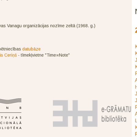
as Vanagu organizācijas nozīme zeltā (1968. g.)
K
ētniecības
datubāze
K
is Ceriņš
- tīmekļvietne "Time∞Note"
J
K
P
J
J
P
A
L
K