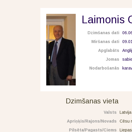
Laimonis 
Dzimšanas dati
06.0
Miršanas dati
09.0
Apglabāts
Angli
Jomas
sabie
Nodarbošanās
kara
Dzimšanas vieta
Valsts
Latvija
Apriņķis/Rajons/Novads
Cēsu 
Pilsēta/Pagasts/Ciems
Liepas