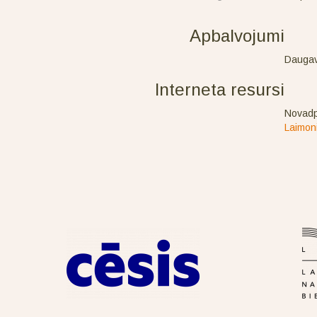
Apbalvojumi
Daugav
Interneta resursi
Novadp
Laimon