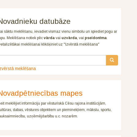
Novadnieku datubāze
ai sāktu meklēšanu, ievadiet vismaz vienu simbolu un spiediet pogu ar
upu. Meklēšana notiek pēc
vārda
vai
uzvārda
, vai
pseidonīma
.
etalizētākai meklēšanai klikšķiniet uz "Izvērstā meklēšana"
zvērstā meklēšana
Novadpētniecības mapes
eit meklējiet informāciju par vēsturiskā Cēsu rajona institūcijām,
ultūras, dabas, vēstures objektiem un pieminekļiem, mākslu, sportu,
auksaimniecību, uzņēmējdarbību u.c. nozarēm.