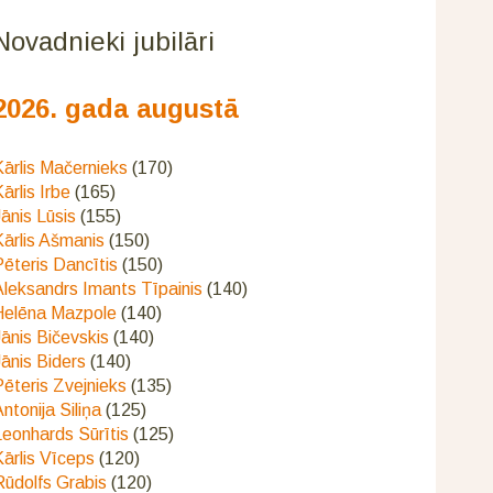
Novadnieki jubilāri
2026. gada augustā
ārlis Mačernieks
(170)
ārlis Irbe
(165)
ānis Lūsis
(155)
ārlis Ašmanis
(150)
ēteris Dancītis
(150)
Aleksandrs Imants Tīpainis
(140)
Helēna Mazpole
(140)
ānis Bičevskis
(140)
ānis Biders
(140)
ēteris Zvejnieks
(135)
ntonija Siliņa
(125)
eonhards Sūrītis
(125)
ārlis Vīceps
(120)
Rūdolfs Grabis
(120)