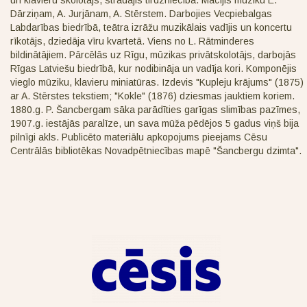
un klavieru skolotājs, strādājis tirdzniecībā. Mācījis mūziku E.
Dārziņam, A. Jurjānam, A. Stērstem. Darbojies Vecpiebalgas
Labdarības biedrībā, teātra izrāžu muzikālais vadījis un koncertu
rīkotājs, dziedāja vīru kvartetā. Viens no L. Rātminderes
bildinātājiem. Pārcēlās uz Rīgu, mūzikas privātskolotājs, darbojās
Rīgas Latviešu biedrībā, kur nodibināja un vadīja kori. Komponējis
vieglo mūziku, klavieru miniatūras. Izdevis "Kupleju krājums" (1875)
ar A. Stērstes tekstiem; "Kokle" (1876) dziesmas jauktiem koriem.
1880.g. P. Šancbergam sāka parādīties garīgas slimības pazīmes,
1907.g. iestājās paralīze, un sava mūža pēdējos 5 gadus viņš bija
pilnīgi akls. Publicēto materiālu apkopojums pieejams Cēsu
Centrālās bibliotēkas Novadpētniecības mapē "Šancbergu dzimta".