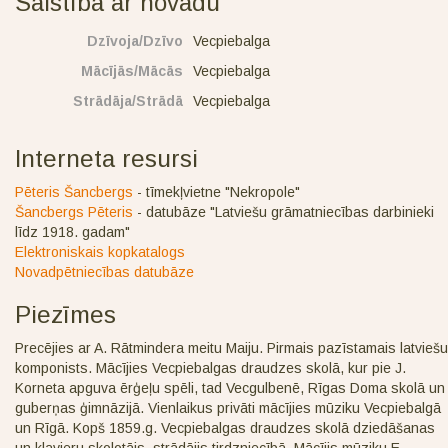
Saistība ar novadu
Dzīvoja/Dzīvo
Vecpiebalga
Mācījās/Mācās
Vecpiebalga
Strādāja/Strādā
Vecpiebalga
Interneta resursi
Pēteris Šancbergs
- tīmekļvietne "Nekropole"
Šancbergs Pēteris
- datubāze "Latviešu grāmatniecības darbinieki
līdz 1918. gadam"
Elektroniskais kopkatalogs
Novadpētniecības datubāze
Piezīmes
Precējies ar A. Rātmindera meitu Maiju. Pirmais pazīstamais latviešu
komponists. Mācījies Vecpiebalgas draudzes skolā, kur pie J.
Korneta apguva ērģeļu spēli, tad Vecgulbenē, Rīgas Doma skolā un
guberņas ģimnāzijā. Vienlaikus privāti mācījies mūziku Vecpiebalgā
un Rīgā. Kopš 1859.g. Vecpiebalgas draudzes skolā dziedāšanas