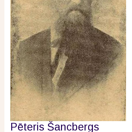
Pēteris Šancbergs