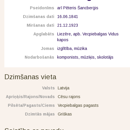
Pseidonīms
arī Pēteris Šancberģis
Dzimšanas dati
16.06.1841
Miršanas dati
21.12.1923
Apglabāts
Liezēre, apb. Vecpiebalgas Vidus
kapos
Jomas
izglītība, mūzika
Nodarbošanās
komponists, mūziķis, skolotājs
Dzimšanas vieta
Valsts
Latvija
Apriņķis/Rajons/Novads
Cēsu rajons
Pilsēta/Pagasts/Ciems
Vecpiebalgas pagasts
Dzimtās mājas
Griškas