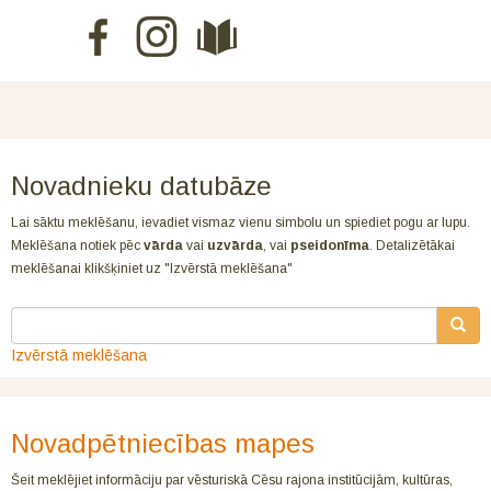
Novadnieku datubāze
Lai sāktu meklēšanu, ievadiet vismaz vienu simbolu un spiediet pogu ar lupu.
Meklēšana notiek pēc
vārda
vai
uzvārda
, vai
pseidonīma
. Detalizētākai
meklēšanai klikšķiniet uz "Izvērstā meklēšana"
Izvērstā meklēšana
Novadpētniecības mapes
Šeit meklējiet informāciju par vēsturiskā Cēsu rajona institūcijām, kultūras,