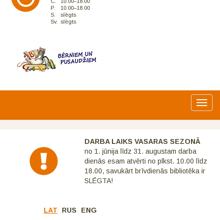
C.
10.00–18.00
P.
10.00–18.00
S.
slēgts
Sv.
slēgts
Toggl
navig
DARBA LAIKS VASARAS SEZONĀ
no 1. jūnija līdz 31. augustam darba
dienās esam atvērti no plkst. 10.00 līdz
18.00, savukārt brīvdienās bibliotēka ir
SLĒGTA!
LAT
RUS
ENG