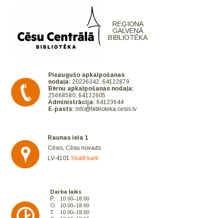
REĢIONA
GALVENĀ
BIBLIOTĒKA
Pieaugušo apkalpošanas
nodaļa:
20236342, 64122879
Bērnu apkalpošanas nodaļa:
25668580, 64122605
Administrācija:
64123644
E-pasts:
info@biblioteka.cesis.lv
Raunas iela 1
Cēsis, Cēsu novads
LV-4101
Skatīt karti
Darba laiks
P.
10.00–18.00
O.
10.00–18.00
T.
10.00–18.00