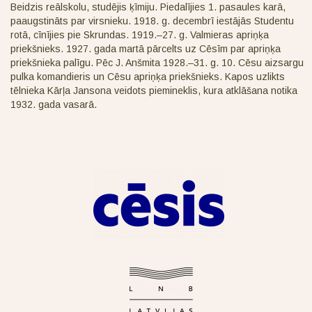
Beidzis reālskolu, studējis ķīmiju. Piedalījies 1. pasaules karā,
paaugstināts par virsnieku. 1918. g. decembrī iestājās Studentu
rotā, cīnījies pie Skrundas. 1919.–27. g. Valmieras apriņķa
priekšnieks. 1927. gada martā pārcelts uz Cēsīm par apriņķa
priekšnieka palīgu. Pēc J. Anšmita 1928.–31. g. 10. Cēsu aizsargu
pulka komandieris un Cēsu apriņķa priekšnieks. Kapos uzlikts
tēlnieka Kārļa Jansona veidots piemineklis, kura atklāšana notika
1932. gada vasarā.