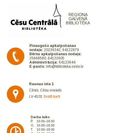
REĢIONA
GALVENĀ
BIBLIOTĒKA
Pieaugušo apkalpošanas
nodaļa:
20236342, 64122879
Bērnu apkalpošanas nodaļa:
25668580, 64122605
Administrācija:
64123644
E-pasts:
info@biblioteka.cesis.lv
Raunas iela 1
Cēsis, Cēsu novads
LV-4101
Skatīt karti
Darba laiks
P.
10.00–18.00
O.
10.00–18.00
T.
10.00–18.00