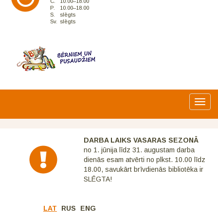
C.
10.00–18.00
P.
10.00–18.00
S.
slēgts
Sv.
slēgts
Toggl
navig
DARBA LAIKS VASARAS SEZONĀ
no 1. jūnija līdz 31. augustam darba
dienās esam atvērti no plkst. 10.00 līdz
18.00, savukārt brīvdienās bibliotēka ir
SLĒGTA!
LAT
RUS
ENG