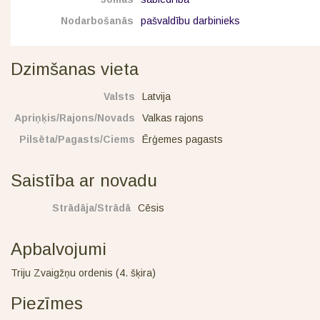
Nodarbošanās
pašvaldību darbinieks
Dzimšanas vieta
Valsts
Latvija
Apriņķis/Rajons/Novads
Valkas rajons
Pilsēta/Pagasts/Ciems
Ērģemes pagasts
Saistība ar novadu
Strādāja/Strādā
Cēsis
Apbalvojumi
Triju Zvaigžņu ordenis (4. šķira)
Piezīmes