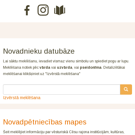
Novadnieku datubāze
Lai sāktu meklēšanu, ievadiet vismaz vienu simbolu un spiediet pogu ar lupu.
Meklēšana notiek pēc
vārda
vai
uzvārda
, vai
pseidonīma
. Detalizētākai
meklēšanai klikšķiniet uz "Izvērstā meklēšana"
Izvērstā meklēšana
Novadpētniecības mapes
Šeit meklējiet informāciju par vēsturiskā Cēsu rajona institūcijām, kultūras,