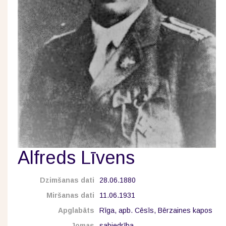
Alfreds Līvens
Dzimšanas dati
28.06.1880
Miršanas dati
11.06.1931
Apglabāts
Rīga, apb. Cēsīs, Bērzaines kapos
Jomas
sabiedrība