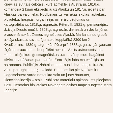
Krievijas sūtītais ceļotājs, kurš apmeklējis Austrāliju. 1816.g.
komandēja 2 kuģu ekspedīciju uz Aļasku un 1817.g. iecelts par
Aļaskas pārvaldnieku. Nodibinājis tur vairākas skolas, aptiekas,
bibliotēku, hospitāli, organizējis minerālu pētījumus un
kartografēšanu. 1818.g. atgriezās Pēterpilī. 1821.g. pensionējās,
dzīvoja Drustu muižā. 1828.g. atgriezās dienestā un devās jūras
braucienā apkārt Zemei, iegriežoties Aļaskā. Maršala salu grupā
atklāja skaistu, savdabīgu atolu kopplatībā 2300 km 2 –
Kvadželeinu. 1830.g. atgriezās Pēterpilī, 1833.g. gatavojās jaunam
tāljūras braucienam, bet pēkšņi nomira. Veicis astronomiskus,
meteoroloģiskus, ģeomagnētiskus u.c. novērojumus, bagātinot
cilvēces zināšanas par planētu Zemi. Bijis labs matemātiķis un
astronoms. Publicējis zinātniskus darbus krievu, angļu, franču,
vācu, portugāļu, spāņu valodā. Bristoles līcī pie Aļaskas ir L.
Hāgemeistera vārdā nosaukta sala un jūras šaurums,
Dienvidpolinēzijā – atols. Publicēto materiālu apkopojums pieejams
Cēsu Centrālās bibliotēkas Novadpētniecības mapē "Hāgemeisters
Leontijs"