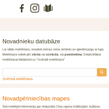
Novadnieku datubāze
Lai sāktu meklēšanu, ievadiet vismaz vienu simbolu un spiediet pogu ar lupu.
Meklēšana notiek pēc
vārda
vai
uzvārda
, vai
pseidonīma
. Detalizētākai
meklēšanai klikšķiniet uz "Izvērstā meklēšana"
Izvērstā meklēšana
Novadpētniecības mapes
Šeit meklējiet informāciju par vēsturiskā Cēsu rajona institūcijām, kultūras,