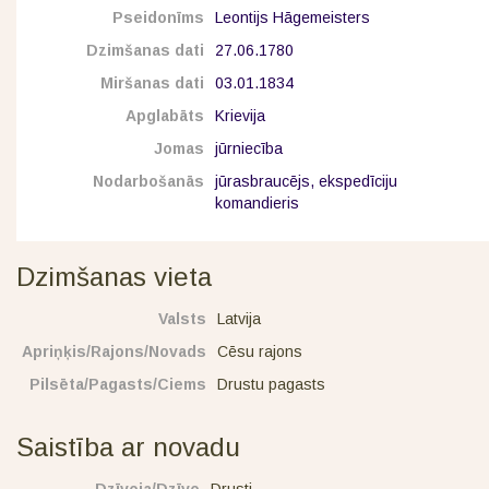
Pseidonīms
Leontijs Hāgemeisters
Dzimšanas dati
27.06.1780
Miršanas dati
03.01.1834
Apglabāts
Krievija
Jomas
jūrniecība
Nodarbošanās
jūrasbraucējs, ekspedīciju
komandieris
Dzimšanas vieta
Valsts
Latvija
Apriņķis/Rajons/Novads
Cēsu rajons
Pilsēta/Pagasts/Ciems
Drustu pagasts
Saistība ar novadu
Dzīvoja/Dzīvo
Drusti