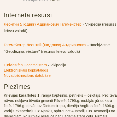
Interneta resursi
Леонтий (Людвиг) Адрианович Гагемейстер
- Vikipēdija (resurss
krievu valodā)
Гагемейстер Леонтий (Людовик) Андрианович
- tīmekļvietne
"Ģeodēzijas vēsture" (resurss krievu valodā)
Ludvigs fon Hāgemeisters
- Vikipēdija
Elektroniskais kopkatalogs
Novadpētniecības datubāze
Piezīmes
Krievijas kara flotes 1. ranga kapteinis, pētnieks – ceļotājs. Pēc tēva
nāves nokļuva tēvoča ģimenē Rēvelē. 1795.g. iestājās jūras kara
flotē. 1796.g. devās uz Rietumeiropu, dienēja Anglijas flotē. 1806.g.
vadījis ekspedīciju uz Aļasku, apbraucot Austrāliju un Tasmāniju no
dienvidiem, ko jūrnieki iesauca par Hāgemeistera ceļu. Pirmais