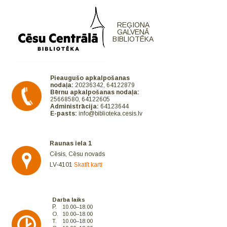
REĢIONA
GALVENĀ
BIBLIOTĒKA
Pieaugušo apkalpošanas
nodaļa:
20236342, 64122879
Bērnu apkalpošanas nodaļa:
25668580, 64122605
Administrācija:
64123644
E-pasts:
info@biblioteka.cesis.lv
Raunas iela 1
Cēsis, Cēsu novads
LV-4101
Skatīt karti
Darba laiks
P.
10.00–18.00
O.
10.00–18.00
T.
10.00–18.00