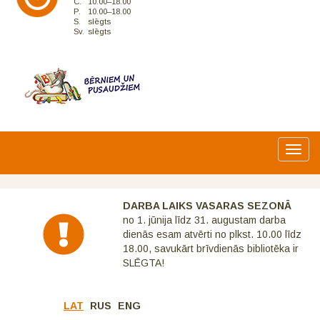
C.
10.00–18.00
P.
10.00–18.00
S.
slēgts
Sv.
slēgts
Toggl
navig
DARBA LAIKS VASARAS SEZONĀ
no 1. jūnija līdz 31. augustam darba
dienās esam atvērti no plkst. 10.00 līdz
18.00, savukārt brīvdienās bibliotēka ir
SLĒGTA!
LAT
RUS
ENG