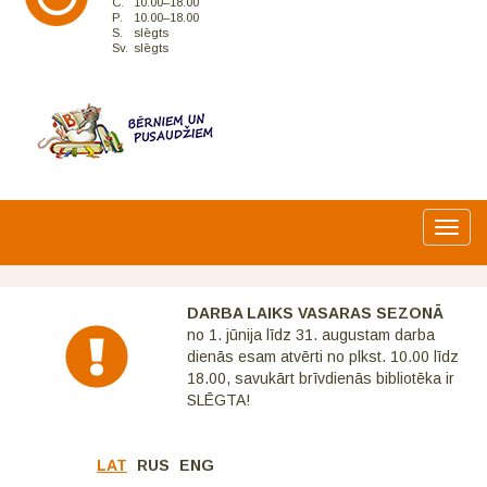
C.
10.00–18.00
P.
10.00–18.00
S.
slēgts
Sv.
slēgts
Toggl
navig
DARBA LAIKS VASARAS SEZONĀ
no 1. jūnija līdz 31. augustam darba
dienās esam atvērti no plkst. 10.00 līdz
18.00, savukārt brīvdienās bibliotēka ir
SLĒGTA!
LAT
RUS
ENG