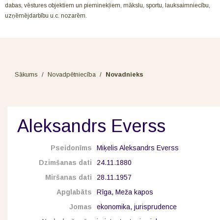
dabas, vēstures objektiem un pieminekļiem, mākslu, sportu, lauksaimniecību,
uzņēmējdarbību u.c. nozarēm.
Sākums
/
Novadpētniecība
/
Novadnieks
Aleksandrs Everss
Pseidonīms
Miķelis Aleksandrs Everss
Dzimšanas dati
24.11.1880
Miršanas dati
28.11.1957
Apglabāts
Rīga, Meža kapos
Jomas
ekonomika, jurisprudence