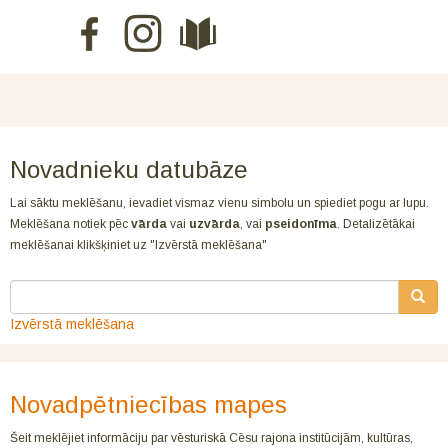
Novadnieku datubāze
Lai sāktu meklēšanu, ievadiet vismaz vienu simbolu un spiediet pogu ar lupu.
Meklēšana notiek pēc
vārda
vai
uzvārda
, vai
pseidonīma
. Detalizētākai
meklēšanai klikšķiniet uz "Izvērstā meklēšana"
Izvērstā meklēšana
Novadpētniecības mapes
Šeit meklējiet informāciju par vēsturiskā Cēsu rajona institūcijām, kultūras,