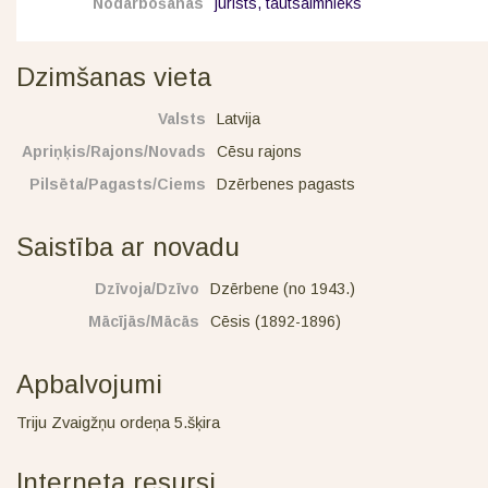
Nodarbošanās
jurists, tautsaimnieks
Dzimšanas vieta
Valsts
Latvija
Apriņķis/Rajons/Novads
Cēsu rajons
Pilsēta/Pagasts/Ciems
Dzērbenes pagasts
Saistība ar novadu
Dzīvoja/Dzīvo
Dzērbene (no 1943.)
Mācījās/Mācās
Cēsis (1892-1896)
Apbalvojumi
Triju Zvaigžņu ordeņa 5.šķira
Interneta resursi