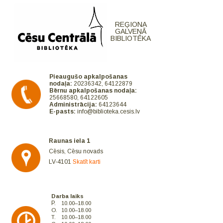
REĢIONA
GALVENĀ
BIBLIOTĒKA
Pieaugušo apkalpošanas
nodaļa:
20236342, 64122879
Bērnu apkalpošanas nodaļa:
25668580, 64122605
Administrācija:
64123644
E-pasts:
info@biblioteka.cesis.lv
Raunas iela 1
Cēsis, Cēsu novads
LV-4101
Skatīt karti
Darba laiks
P.
10.00–18.00
O.
10.00–18.00
T.
10.00–18.00