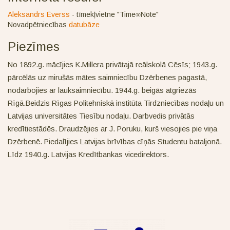
Aleksandrs Ēverss
- tīmekļvietne "Time∞Note"
Novadpētniecības
datubāze
Piezīmes
No 1892.g. mācījies K.Millera privātajā reālskolā Cēsīs; 1943.g.
pārcēlās uz mirušās mātes saimniecību Dzērbenes pagastā,
nodarbojies ar lauksaimniecību. 1944.g. beigās atgriezās
Rīgā.Beidzis Rīgas Politehniskā institūta Tirdzniecības nodaļu un
Latvijas universitātes Tiesību nodaļu. Darbvedis privātās
kredītiestādēs. Draudzējies ar J. Poruku, kurš viesojies pie viņa
Dzērbenē. Piedalījies Latvijas brīvības cīņās Studentu bataljonā.
Līdz 1940.g. Latvijas Kredītbankas vicedirektors.