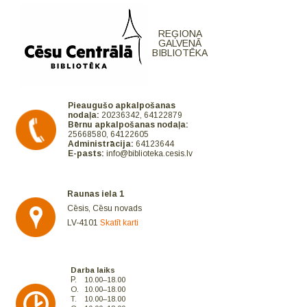
REĢIONA
GALVENĀ
BIBLIOTĒKA
Pieaugušo apkalpošanas
nodaļa:
20236342, 64122879
Bērnu apkalpošanas nodaļa:
25668580, 64122605
Administrācija:
64123644
E-pasts:
info@biblioteka.cesis.lv
Raunas iela 1
Cēsis, Cēsu novads
LV-4101
Skatīt karti
Darba laiks
P.
10.00–18.00
O.
10.00–18.00
T.
10.00–18.00