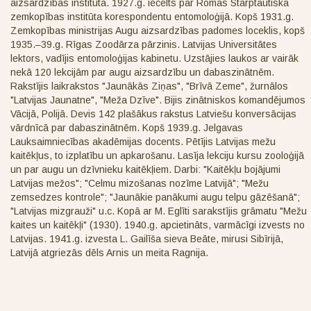
aizsardzības institūtā. 1927.g. iecelts par Romas Starptautiskā
zemkopības institūta korespondentu entomoloģijā. Kopš 1931.g.
Zemkopības ministrijas Augu aizsardzības padomes loceklis, kopš
1935.–39.g. Rīgas Zoodārza pārzinis. Latvijas Universitātes
lektors, vadījis entomoloģijas kabinetu. Uzstājies laukos ar vairāk
nekā 120 lekcijām par augu aizsardzību un dabaszinātnēm.
Rakstījis laikrakstos "Jaunākās Ziņas", "Brīvā Zeme", žurnālos
"Latvijas Jaunatne", "Meža Dzīve". Bijis zinātniskos komandējumos
Vācijā, Polijā. Devis 142 plašākus rakstus Latviešu konversācijas
vārdnīcā par dabaszinātnēm. Kopš 1939.g. Jelgavas
Lauksaimniecības akadēmijas docents. Pētījis Latvijas mežu
kaitēkļus, to izplatību un apkarošanu. Lasīja lekciju kursu zooloģijā
un par augu un dzīvnieku kaitēkļiem. Darbi: "Kaitēkļu bojājumi
Latvijas mežos"; "Celmu mizošanas nozīme Latvijā"; "Mežu
zemsedzes kontrole"; "Jaunākie panākumi augu telpu gāzēšanā";
"Latvijas mizgrauži" u.c. Kopā ar M. Eglīti sarakstījis grāmatu "Mežu
kaites un kaitēkļi" (1930). 1940.g. apcietināts, varmācīgi izvests no
Latvijas. 1941.g. izvesta L. Gailīša sieva Beāte, mirusi Sibīrijā,
Latvijā atgriezās dēls Arnis un meita Ragnija.