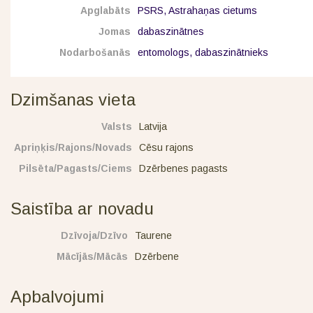
Apglabāts
PSRS, Astrahaņas cietums
Jomas
dabaszinātnes
Nodarbošanās
entomologs, dabaszinātnieks
Dzimšanas vieta
Valsts
Latvija
Apriņķis/Rajons/Novads
Cēsu rajons
Pilsēta/Pagasts/Ciems
Dzērbenes pagasts
Saistība ar novadu
Dzīvoja/Dzīvo
Taurene
Mācījās/Mācās
Dzērbene
Apbalvojumi