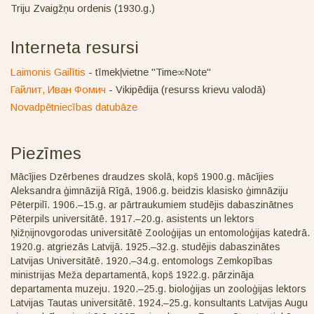
Triju Zvaigžņu ordenis (1930.g.)
Interneta resursi
Laimonis Gailītis
- tīmekļvietne "Time∞Note"
Гайлит, Иван Фомич
- Vikipēdija (resurss krievu valodā)
Novadpētniecības datubāze
Piezīmes
Mācījies Dzērbenes draudzes skolā, kopš 1900.g. mācījies
Aleksandra ģimnāzijā Rīgā, 1906.g. beidzis klasisko ģimnāziju
Pēterpilī. 1906.–15.g. ar pārtraukumiem studējis dabaszinātnes
Pēterpils universitātē. 1917.–20.g. asistents un lektors
Ņižņijnovgorodas universitātē Zooloģijas un entomoloģijas katedrā.
1920.g. atgriezās Latvijā. 1925.–32.g. studējis dabaszinātes
Latvijas Universitātē. 1920.–34.g. entomologs Zemkopības
ministrijas Meža departamentā, kopš 1922.g. pārzināja
departamenta muzeju. 1920.–25.g. bioloģijas un zooloģijas lektors
Latvijas Tautas universitātē. 1924.–25.g. konsultants Latvijas Augu