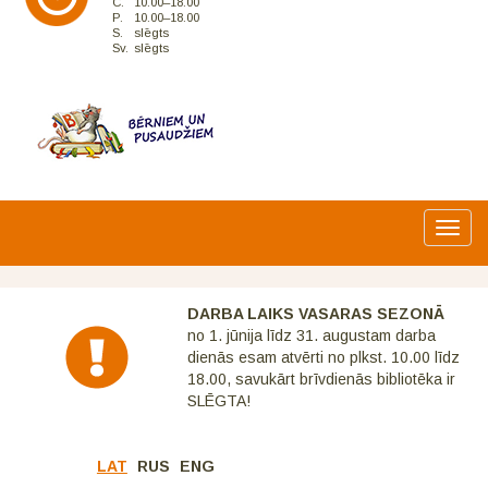
C.
10.00–18.00
P.
10.00–18.00
S.
slēgts
Sv.
slēgts
Toggl
navig
DARBA LAIKS VASARAS SEZONĀ
no 1. jūnija līdz 31. augustam darba
dienās esam atvērti no plkst. 10.00 līdz
18.00, savukārt brīvdienās bibliotēka ir
SLĒGTA!
LAT
RUS
ENG