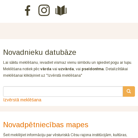
Novadnieku datubāze
Lai sāktu meklēšanu, ievadiet vismaz vienu simbolu un spiediet pogu ar lupu.
Meklēšana notiek pēc
vārda
vai
uzvārda
, vai
pseidonīma
. Detalizētākai
meklēšanai klikšķiniet uz "Izvērstā meklēšana"
Izvērstā meklēšana
Novadpētniecības mapes
Šeit meklējiet informāciju par vēsturiskā Cēsu rajona institūcijām, kultūras,