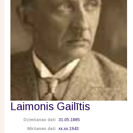
Laimonis Gailītis
Dzimšanas dati
31.05.1885
Miršanas dati
xx.xx.1943