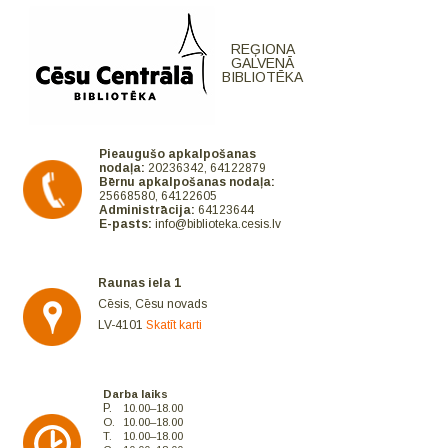
REĢIONA
GALVENĀ
BIBLIOTĒKA
Pieaugušo apkalpošanas
nodaļa:
20236342, 64122879
Bērnu apkalpošanas nodaļa:
25668580, 64122605
Administrācija:
64123644
E-pasts:
info@biblioteka.cesis.lv
Raunas iela 1
Cēsis, Cēsu novads
LV-4101
Skatīt karti
Darba laiks
P.
10.00–18.00
O.
10.00–18.00
T.
10.00–18.00