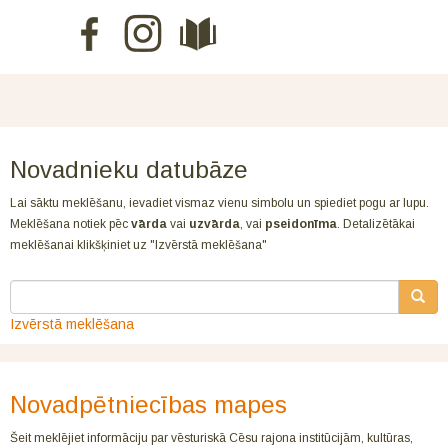
Novadnieku datubāze
Lai sāktu meklēšanu, ievadiet vismaz vienu simbolu un spiediet pogu ar lupu.
Meklēšana notiek pēc
vārda
vai
uzvārda
, vai
pseidonīma
. Detalizētākai
meklēšanai klikšķiniet uz "Izvērstā meklēšana"
Izvērstā meklēšana
Novadpētniecības mapes
Šeit meklējiet informāciju par vēsturiskā Cēsu rajona institūcijām, kultūras,