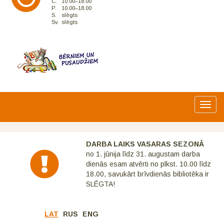
C.
10.00–18.00
P.
10.00–18.00
S.
slēgts
Sv.
slēgts
Toggl
navig
DARBA LAIKS VASARAS SEZONĀ
no 1. jūnija līdz 31. augustam darba
dienās esam atvērti no plkst. 10.00 līdz
18.00, savukārt brīvdienās bibliotēka ir
SLĒGTA!
LAT
RUS
ENG