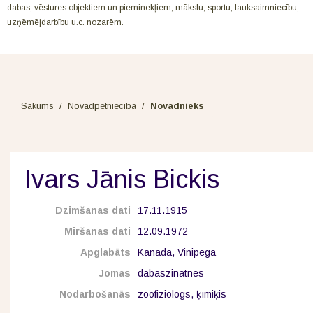
dabas, vēstures objektiem un pieminekļiem, mākslu, sportu, lauksaimniecību,
uzņēmējdarbību u.c. nozarēm.
Sākums
/
Novadpētniecība
/
Novadnieks
Ivars Jānis Bickis
Dzimšanas dati
17.11.1915
Miršanas dati
12.09.1972
Apglabāts
Kanāda, Vinipega
Jomas
dabaszinātnes
Nodarbošanās
zoofiziologs, ķīmiķis