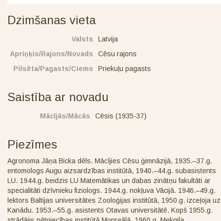
Dzimšanas vieta
Valsts
Latvija
Apriņķis/Rajons/Novads
Cēsu rajons
Pilsēta/Pagasts/Ciems
Priekuļu pagasts
Saistība ar novadu
Mācījās/Mācās
Cēsis (1935-37)
Piezīmes
Agronoma Jāņa Bicka dēls. Mācījies Cēsu ģimnāzijā, 1935.–37.g.
entomologs Augu aizsardzības institūtā, 1940.–44.g. subasistents
LU. 1944.g. beidzis LU Matemātikas un dabas zinātņu fakultāti ar
specialitāti dzīvnieku fiziologs. 1944.g. nokļuva Vācijā. 1946.–49.g.
lektors Baltijas universitātes Zooloģijas institūtā, 1950.g. izceļoja uz
Kanādu. 1953.–55.g. asistents Otavas universitātē. Kopš 1955.g.
strādājis pētniecības institūtā Monreālā. 1960.g. Mekgila