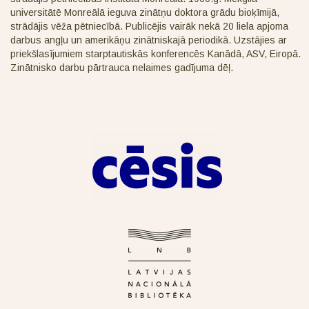
universitātē Monreālā ieguva zinātņu doktora grādu bioķīmijā,
strādājis vēža pētniecībā. Publicējis vairāk nekā 20 liela apjoma
darbus angļu un amerikāņu zinātniskajā periodikā. Uzstājies ar
priekšlasījumiem starptautiskās konferencēs Kanādā, ASV, Eiropā.
Zinātnisko darbu pārtrauca nelaimes gadījuma dēļ.