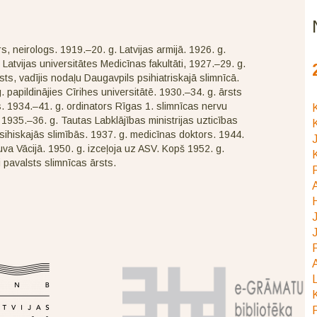
rs, neirologs. 1919.–20. g. Latvijas armijā. 1926. g.
 Latvijas universitātes Medicīnas fakultāti, 1927.–29. g.
sts, vadījis nodaļu Daugavpils psihiatriskajā slimnīcā.
. papildinājies Cīrihes universitātē. 1930.–34. g. ārsts
 1934.–41. g. ordinators Rīgas 1. slimnīcas nervu
K
. 1935.–36. g. Tautas Labklājības ministrijas uzticības
K
sihiskajās slimībās. 1937. g. medicīnas doktors. 1944.
J
uva Vācijā. 1950. g. izceļoja uz ASV. Kopš 1952. g.
K
 pavalsts slimnīcas ārsts.
P
J
J
P
A
L
K