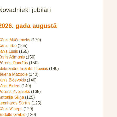
Novadnieki jubilāri
2026. gada augustā
ārlis Mačernieks
(170)
ārlis Irbe
(165)
ānis Lūsis
(155)
ārlis Ašmanis
(150)
ēteris Dancītis
(150)
Aleksandrs Imants Tīpainis
(140)
Helēna Mazpole
(140)
ānis Bičevskis
(140)
ānis Biders
(140)
ēteris Zvejnieks
(135)
ntonija Siliņa
(125)
eonhards Sūrītis
(125)
ārlis Vīceps
(120)
Rūdolfs Grabis
(120)