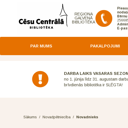
Pieau
nodaļ
REĢIONA
Bērnu
GALVENĀ
25668
BIBLIOTĒKA
Admin
E-pas
PAR MUMS
PAKALPOJUMI
DARBA LAIKS VASARAS SEZO
no 1. jūnija līdz 31. augustam darb
brīvdienās bibliotēka ir SLĒGTA!
Sākums
/
Novadpētniecība
/
Novadnieks