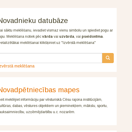
Novadnieku datubāze
ai sāktu meklēšanu, ievadiet vismaz vienu simbolu un spiediet pogu ar
upu. Meklēšana notiek pēc
vārda
vai
uzvārda
, vai
pseidonīma
.
etalizētākai meklēšanai klikšķiniet uz "Izvērstā meklēšana"
zvērstā meklēšana
Novadpētniecības mapes
eit meklējiet informāciju par vēsturiskā Cēsu rajona institūcijām,
ultūras, dabas, vēstures objektiem un pieminekļiem, mākslu, sportu,
auksaimniecību, uzņēmējdarbību u.c. nozarēm.