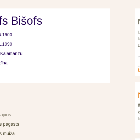
fs Bišofs
L
6.1900
l
1.1990
D
 Kalamanzū
cīna
I
s
Š
k
rajons
l
s pagasts
s muiža