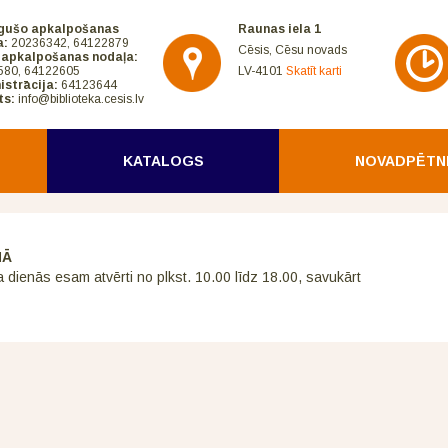
gušo apkalpošanas
Raunas iela 1
a:
20236342, 64122879
Cēsis, Cēsu novads
 apkalpošanas nodaļa:
580, 64122605
LV-4101
Skatīt karti
istrācija:
64123644
ts:
info@biblioteka.cesis.lv
KATALOGS
NOVADPĒTN
NĀ
a dienās esam atvērti no plkst. 10.00 līdz 18.00, savukārt