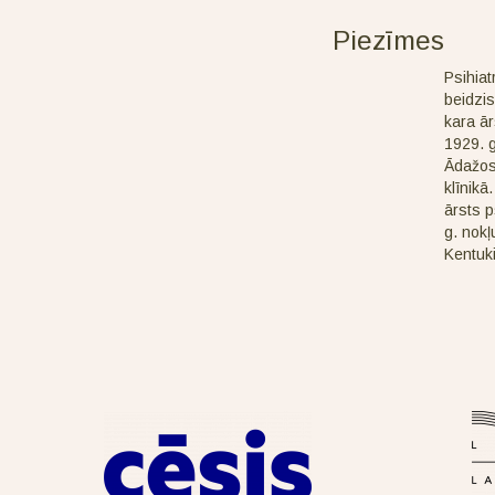
Piezīmes
Psihiat
beidzis
kara ār
1929. g
Ādažos.
klīnikā
ārsts p
g. nokļ
Kentuki