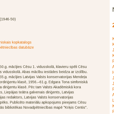
(1946-50)
K
niskais kopkatalogs
K
ētniecības datubāze
J
K
P
0.g. mācījies Cēsu 1. vidusskolā, klavieru spēli Cēsu
 vidusskolā. Abas mācību iestādes beidza ar izcilību.
5.g. mācījies Latvijas Valsts konservatorijas Mendeļa
J
rdiriģentu klasē, 1956.–61.g. Edgara Tona simfoniskā
J
a diriģentu klasē. Pēc tam Valsts Akadēmiskā kora
P
ts, Liepājas teātra galvenais diriģents, Latvijas
A
ijas redaktors, Latvijas Valsts konservatorijas
L
pēks. Publicēto materiālu apkopojums pieejams Cēsu
K
ās bibliotēkas Novadpētniecības mapē "Kriķis Centis".