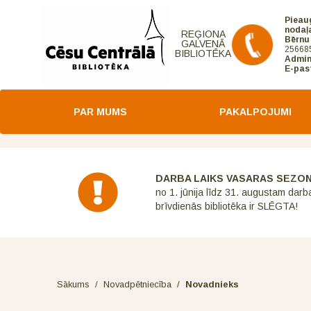
Pieau
nodaļ
REĢIONA
Bērnu
GALVENĀ
25668
BIBLIOTĒKA
Admin
E-pas
PAR MUMS
PAKALPOJUMI
DARBA LAIKS VASARAS SEZO
no 1. jūnija līdz 31. augustam darb
brīvdienās bibliotēka ir SLĒGTA!
Sākums
/
Novadpētniecība
/
Novadnieks