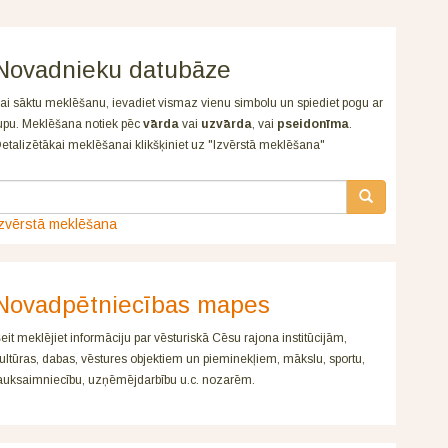
Novadnieku datubāze
ai sāktu meklēšanu, ievadiet vismaz vienu simbolu un spiediet pogu ar
upu. Meklēšana notiek pēc
vārda
vai
uzvārda
, vai
pseidonīma
.
etalizētākai meklēšanai klikšķiniet uz "Izvērstā meklēšana"
zvērstā meklēšana
Novadpētniecības mapes
eit meklējiet informāciju par vēsturiskā Cēsu rajona institūcijām,
ultūras, dabas, vēstures objektiem un pieminekļiem, mākslu, sportu,
auksaimniecību, uzņēmējdarbību u.c. nozarēm.