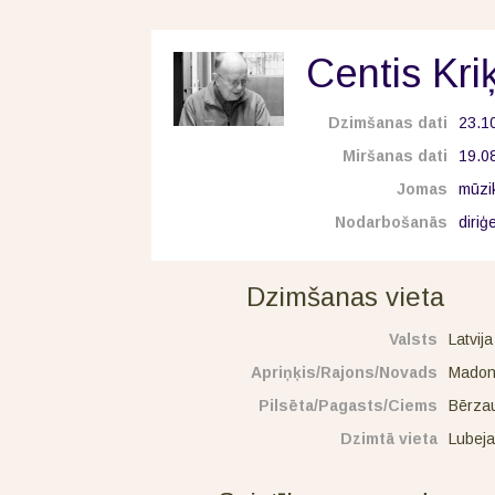
Centis Kriķ
Dzimšanas dati
23.1
Miršanas dati
19.0
Jomas
mūzik
Nodarbošanās
diri
Dzimšanas vieta
Valsts
Latvija
Apriņķis/Rajons/Novads
Madon
Pilsēta/Pagasts/Ciems
Bērza
Dzimtā vieta
Lubeja