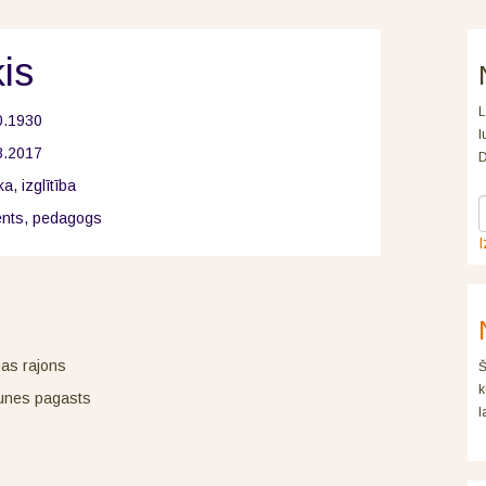
is
L
0.1930
l
8.2017
D
a, izglītība
ģents, pedagogs
I
as rajons
Š
k
unes pagasts
l