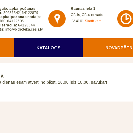
gušo apkalpošanas
Raunas iela 1
a:
20236342, 64122879
Cēsis, Cēsu novads
 apkalpošanas nodaļa:
580, 64122605
LV-4101
Skatīt karti
istrācija:
64123644
ts:
info@biblioteka.cesis.lv
KATALOGS
NOVADPĒTN
NĀ
a dienās esam atvērti no plkst. 10.00 līdz 18.00, savukārt