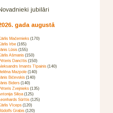
Novadnieki jubilāri
2026. gada augustā
ārlis Mačernieks
(170)
ārlis Irbe
(165)
ānis Lūsis
(155)
ārlis Ašmanis
(150)
ēteris Dancītis
(150)
Aleksandrs Imants Tīpainis
(140)
Helēna Mazpole
(140)
ānis Bičevskis
(140)
ānis Biders
(140)
ēteris Zvejnieks
(135)
ntonija Siliņa
(125)
eonhards Sūrītis
(125)
ārlis Vīceps
(120)
Rūdolfs Grabis
(120)