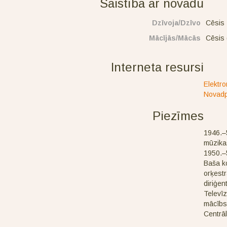
Saistība ar novadu
Dzīvoja/Dzīvo
Cēsis
Mācījās/Mācās
Cēsis 
Interneta resursi
Elektro
Novadp
Piezīmes
1946.–5
mūzikas
1950.–5
Baša ko
orķestr
diriģen
Televīz
mācībs
Centrāl