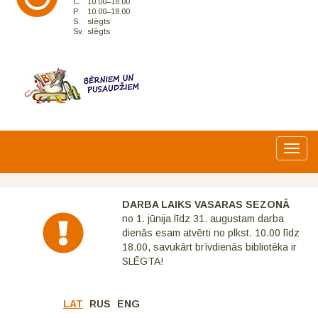
C.
10.00–18.00
P.
10.00–18.00
S.
slēgts
Sv.
slēgts
Toggl
navig
DARBA LAIKS VASARAS SEZONĀ
no 1. jūnija līdz 31. augustam darba
dienās esam atvērti no plkst. 10.00 līdz
18.00, savukārt brīvdienās bibliotēka ir
SLĒGTA!
LAT
RUS
ENG