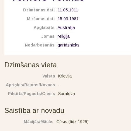
Dzimšanas dati
11.05.1911
Miršanas dati
15.03.1987
Apglabāts
Austrālija
Jomas
reliģija
Nodarbošanās
garīdznieks
Dzimšanas vieta
Valsts
Krievija
Apriņķis/Rajons/Novads
-
Pilsēta/Pagasts/Ciems
Saratova
Saistība ar novadu
Mācījās/Mācās
Cēsis (līdz 1929)