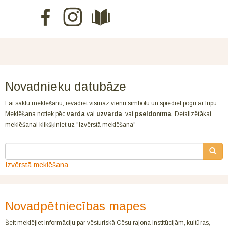
Novadnieku datubāze
Lai sāktu meklēšanu, ievadiet vismaz vienu simbolu un spiediet pogu ar lupu.
Meklēšana notiek pēc
vārda
vai
uzvārda
, vai
pseidonīma
. Detalizētākai
meklēšanai klikšķiniet uz "Izvērstā meklēšana"
Izvērstā meklēšana
Novadpētniecības mapes
Šeit meklējiet informāciju par vēsturiskā Cēsu rajona institūcijām, kultūras,