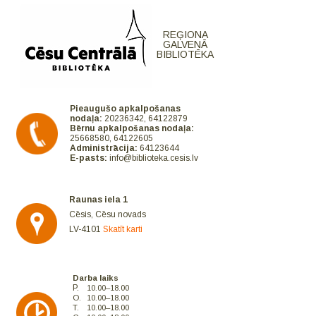
REĢIONA
GALVENĀ
BIBLIOTĒKA
Pieaugušo apkalpošanas
nodaļa:
20236342, 64122879
Bērnu apkalpošanas nodaļa:
25668580, 64122605
Administrācija:
64123644
E-pasts:
info@biblioteka.cesis.lv
Raunas iela 1
Cēsis, Cēsu novads
LV-4101
Skatīt karti
Darba laiks
P.
10.00–18.00
O.
10.00–18.00
T.
10.00–18.00