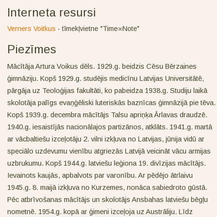
Interneta resursi
Verners Voitkus
- tīmekļvietne "Time∞Note"
Piezīmes
Mācītāja Artura Voikus dēls. 1929.g. beidzis Cēsu Bērzaines
ģimnāziju. Kopš 1929.g. studējis medicīnu Latvijas Universitātē,
pārgāja uz Teoloģijas fakultāti, ko pabeidza 1938.g. Studiju laikā
skolotāja palīgs evaņģēliski luteriskās baznīcas ģimnāzijā pie tēva.
Kopš 1939.g. decembra mācītājs Talsu apriņķa Ārlavas draudzē.
1940.g. iesaistījās nacionālajos partizānos, atklāts. 1941.g. martā
ar vācbaltiešu izceļotāju 2. vilni izkļuva no Latvijas, jūnija vidū ar
speciālo uzdevumu vienību atgriezās Latvijā veicināt vācu armijas
uzbrukumu. Kopš 1944.g. latviešu leģiona 19. divīzijas mācītājs.
Ievainots kaujās, apbalvots par varonību. Ar pēdējo ātrlaivu
1945.g. 8. maijā izkļuva no Kurzemes, nonāca sabiedroto gūstā.
Pēc atbrīvošanas mācītājs un skolotājs Ansbahas latviešu bēgļu
nometnē. 1954.g. kopā ar ģimeni izceļoja uz Austrāliju. Līdz