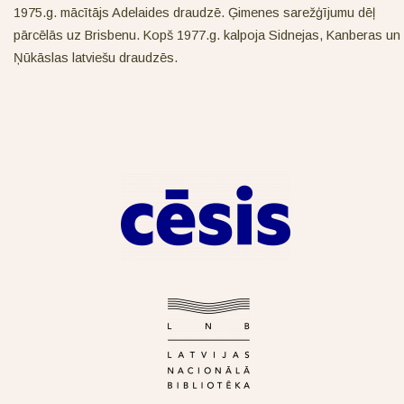
1975.g. mācītājs Adelaides draudzē. Ģimenes sarežģījumu dēļ
pārcēlās uz Brisbenu. Kopš 1977.g. kalpoja Sidnejas, Kanberas un
Ņūkāslas latviešu draudzēs.