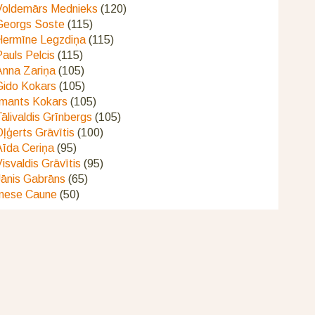
Voldemārs Mednieks
(120)
Georgs Soste
(115)
Hermīne Legzdiņa
(115)
auls Pelcis
(115)
Anna Zariņa
(105)
Gido Kokars
(105)
Imants Kokars
(105)
ālivaldis Grīnbergs
(105)
ļģerts Grāvītis
(100)
Aīda Ceriņa
(95)
isvaldis Grāvītis
(95)
Jānis Gabrāns
(65)
Inese Caune
(50)