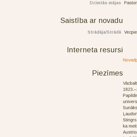
Dzimtās mājas
Pastor
Saistība ar novadu
Strādāja/Strādā
Vecpie
Interneta resursi
Novadp
Piezīmes
Vācbalt
1823.–2
Papildi
univers
Sunākst
Ļaudon
Stingrs
ka mei
Austriņ