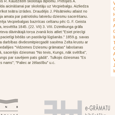
is R. Kaudzītem skolotāja diplomu. Pretojies A.
da aicināšanai par skolotāju uz Vecpiebalgu. Aizliedza
rīkot teātra izrādes. Draudējis J. Pilsātnieku atlaist no
ja amata par patriotisku latviešu dziesmu sacerēšanu.
P
zēja Vecpiebalgas baznīcas celšanu pēc G. F. Geista
a, iesvētīta 1845. (22. VII) 3. VIII. Dzimtkunga grāfa
eva dāvinātajā torņa zvanā licis atliet:"Esiet priecīgi
 pacietīgi bēdās un pastāvīgi lūgšanās." 1859.g. savas
ja darbības divdesmitpiecgadē saņēma Zelta krustu ar
T
Piedalījies "Vidzemes Dziesmu grāmatas" labošanas
O
ā, sacerējis dziesmas "No tevis, Kungs, nāk svētība";
ungs par savējiem pats gādā". Tulkojis dziesmas "Es
V
 nams"; "Paliec ar žēlastību" u.c.