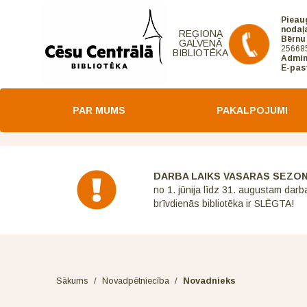
Pieau
nodaļ
REĢIONA
Bērnu
GALVENĀ
25668
BIBLIOTĒKA
Admin
E-pas
PAR MUMS
PAKALPOJUMI
DARBA LAIKS VASARAS SEZO
no 1. jūnija līdz 31. augustam darb
brīvdienās bibliotēka ir SLĒGTA!
Sākums
/
Novadpētniecība
/
Novadnieks