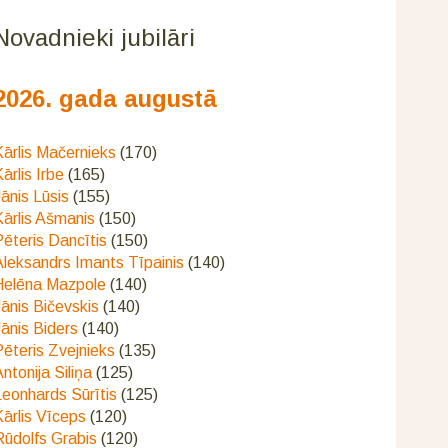
Novadnieki jubilāri
2026. gada augustā
ārlis Mačernieks
(170)
ārlis Irbe
(165)
ānis Lūsis
(155)
ārlis Ašmanis
(150)
ēteris Dancītis
(150)
Aleksandrs Imants Tīpainis
(140)
Helēna Mazpole
(140)
ānis Bičevskis
(140)
ānis Biders
(140)
ēteris Zvejnieks
(135)
ntonija Siliņa
(125)
eonhards Sūrītis
(125)
ārlis Vīceps
(120)
Rūdolfs Grabis
(120)