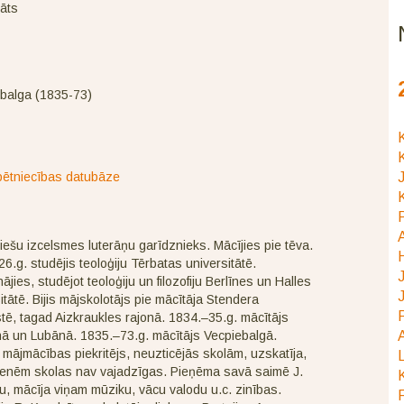
āts
balga (1835-73)
K
K
ētniecības datubāze
J
K
P
iešu izcelsmes luterāņu garīdznieks. Mācījies pie tēva.
6.g. studējis teoloģiju Tērbatas universitātē.
J
nājies, studējot teoloģiju un filozofiju Berlīnes un Halles
J
itātē. Bijis mājskolotājs pie mācītāja Stendera
P
ē, tagad Aizkraukles rajonā. 1834.–35.g. mācītājs
ā un Lubānā. 1835.–73.g. mācītājs Vecpiebalgā.
A
 mājmācības piekritējs, neuzticējās skolām, uzskatīja,
L
tenēm skolas nav vajadzīgas. Pieņēma savā saimē J.
K
u, mācīja viņam mūziku, vācu valodu u.c. zinības.