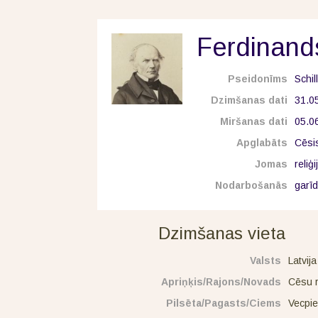
Ferdinands
Pseidonīms
Schil
Dzimšanas dati
31.0
Miršanas dati
05.0
Apglabāts
Cēsi
Jomas
reliģi
Nodarbošanās
garī
Dzimšanas vieta
Valsts
Latvija
Apriņķis/Rajons/Novads
Cēsu 
Pilsēta/Pagasts/Ciems
Vecpi