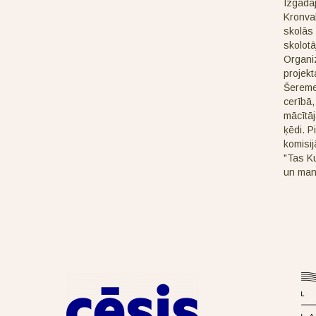
Izgādāj
Kronval
skolās 
skolotā
Organi
projekt
Šeremet
cerībā,
mācītā
ķēdi. 
komisij
"Tas K
un mans