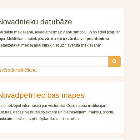
Novadnieku datubāze
ai sāktu meklēšanu, ievadiet vismaz vienu simbolu un spiediet pogu ar
upu. Meklēšana notiek pēc
vārda
vai
uzvārda
, vai
pseidonīma
.
etalizētākai meklēšanai klikšķiniet uz "Izvērstā meklēšana"
zvērstā meklēšana
Novadpētniecības mapes
eit meklējiet informāciju par vēsturiskā Cēsu rajona institūcijām,
ultūras, dabas, vēstures objektiem un pieminekļiem, mākslu, sportu,
auksaimniecību, uzņēmējdarbību u.c. nozarēm.