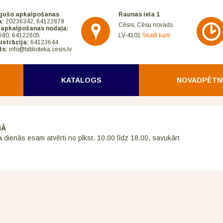
gušo apkalpošanas
Raunas iela 1
a:
20236342, 64122879
Cēsis, Cēsu novads
 apkalpošanas nodaļa:
580, 64122605
LV-4101
Skatīt karti
istrācija:
64123644
ts:
info@biblioteka.cesis.lv
KATALOGS
NOVADPĒTN
NĀ
a dienās esam atvērti no plkst. 10.00 līdz 18.00, savukārt