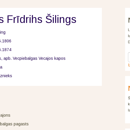
 Frīdrihs Šilings
L
ling
l
5.1806
D
6.1874
s, apb. Vecpiebalgas Vecajos kapos
I
ja
dznieks
Š
k
l
rajons
ebalgas pagasts