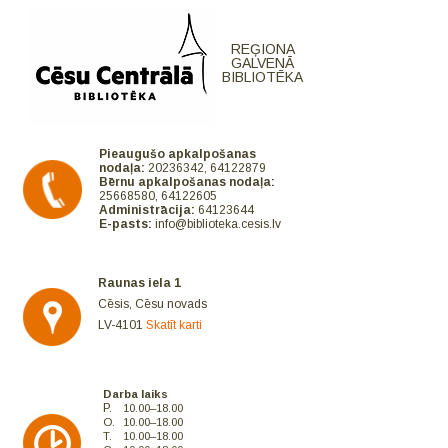
REĢIONA
GALVENĀ
BIBLIOTĒKA
Pieaugušo apkalpošanas
nodaļa:
20236342, 64122879
Bērnu apkalpošanas nodaļa:
25668580, 64122605
Administrācija:
64123644
E-pasts:
info@biblioteka.cesis.lv
Raunas iela 1
Cēsis, Cēsu novads
LV-4101
Skatīt karti
Darba laiks
P.
10.00–18.00
O.
10.00–18.00
T.
10.00–18.00