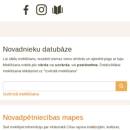
Novadnieku datubāze
Lai sāktu meklēšanu, ievadiet vismaz vienu simbolu un spiediet pogu ar lupu.
Meklēšana notiek pēc
vārda
vai
uzvārda
, vai
pseidonīma
. Detalizētākai
meklēšanai klikšķiniet uz "Izvērstā meklēšana"
Izvērstā meklēšana
Novadpētniecības mapes
Šeit meklējiet informāciju par vēsturiskā Cēsu rajona institūcijām, kultūras,