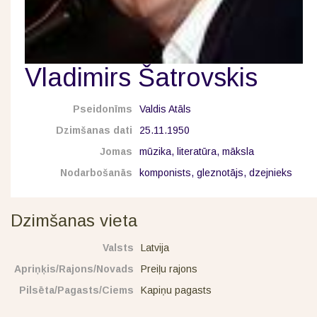
Vladimirs Šatrovskis
Pseidonīms
Valdis Atāls
Dzimšanas dati
25.11.1950
Jomas
mūzika, literatūra, māksla
Nodarbošanās
komponists, gleznotājs, dzejnieks
Dzimšanas vieta
Valsts
Latvija
Apriņķis/Rajons/Novads
Preiļu rajons
Pilsēta/Pagasts/Ciems
Kapiņu pagasts