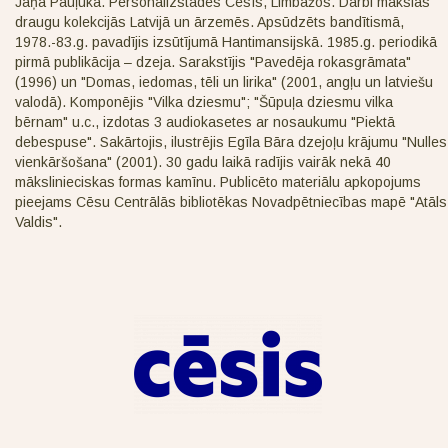
Jāņa Pauļuka. Personālizstādēs Cēsīs, Limbažos. Darbi mākslas
draugu kolekcijās Latvijā un ārzemēs. Apsūdzēts bandītismā,
1978.-83.g. pavadījis izsūtījumā Hantimansijskā. 1985.g. periodikā
pirmā publikācija – dzeja. Sarakstījis "Pavedēja rokasgrāmata"
(1996) un "Domas, iedomas, tēli un lirika" (2001, angļu un latviešu
valodā). Komponējis "Vilka dziesmu"; "Šūpuļa dziesmu vilka
bērnam" u.c., izdotas 3 audiokasetes ar nosaukumu "Piektā
debespuse". Sakārtojis, ilustrējis Egīla Bāra dzejoļu krājumu "Nulles
vienkāršošana" (2001). 30 gadu laikā radījis vairāk nekā 40
mākslinieciskas formas kamīnu. Publicēto materiālu apkopojums
pieejams Cēsu Centrālās bibliotēkas Novadpētniecības mapē "Atāls
Valdis".