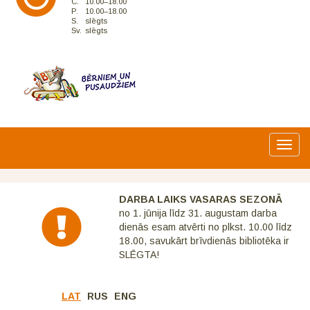
C.
10.00–18.00
P.
10.00–18.00
S.
slēgts
Sv.
slēgts
Toggl
navig
DARBA LAIKS VASARAS SEZONĀ
no 1. jūnija līdz 31. augustam darba
dienās esam atvērti no plkst. 10.00 līdz
18.00, savukārt brīvdienās bibliotēka ir
SLĒGTA!
LAT
RUS
ENG