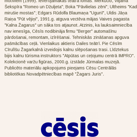
motīviem (1999). Ievērojamākās teātra lomas: Merkucio, Viljama
Šekspīra "Romeo un Džuljeta"; Boka "Pāvilielas zēni"; Ultheims "Kad
mirušie mostas"; Edgars Rūdolfa Blaumaņa "Ugunī", Uldis Jāņa
Raiņa "Pūt vējiņi", 1991.g. atguva vectēva mājas Vaives pagasta
"Kalna Žagarus" un sāka tos atjaunot. Atzinis, ka lauksaimniecība
nav ienesīga, Cēsīs nodibināja firmu "Berger" automašīnu
pārdošanai, remontam, izīrēšanai. Tehniskās zināšanas apguva
pašmācības ceļā. Vienlaikus aktieris Dailes teātrī. Pie Cēsīm
Cīrulīšu Žagarkalnā izveidojis kalnu slēpošanas trasi. Līdztekus
bijis kalnu tūrisma instruktors "Atpūtas un ceļojumu centrā IMPRO".
Kolekcionē varžu figūras, 2000.g. izstāde Jūrmalas muzejā.
Publicēto materiālu apkopojums pieejams Cēsu Centrālās
bibliotēkas Novadpētniecības mapē "Žagars Juris".