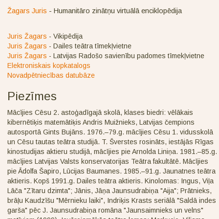
Žagars Juris
- Humanitāro zinātņu virtuālā enciklopēdija
Juris Žagars
- Vikipēdija
Juris Žagars
- Dailes teātra tīmekļvietne
Juris Žagars
- Latvijas Radošo savienību padomes tīmekļvietne
Elektroniskais kopkatalogs
Novadpētniecības datubāze
Piezīmes
Mācījies Cēsu 2. astoģadīgajā skolā, klases biedri: vēlākais
kibernētiķis matemātiķis Andris Muižnieks, Latvijas čempions
autosportā Gints Bujāns. 1976.–79.g. mācījies Cēsu 1. vidusskolā
un Cēsu tautas teātra studijā. T. Šverstes rosināts, iestājās Rīgas
kinostudijas aktieru studijā, mācījies pie Arnolda Liniņa. 1981.–85.g.
mācījies Latvijas Valsts konservatorijas Teātra fakultātē. Mācījies
pie Ādolfa Šapiro, Lūcijas Baumanes. 1985.–91.g. Jaunatnes teātra
aktieris. Kopš 1991.g. Dailes teātra aktieris. Kinolomas: Ingus, Viļa
Lāča "Zītaru dzimta"; Jānis, Jāņa Jaunsudrabiņa "Aija"; Prātnieks,
brāļu Kaudzīšu "Mērnieku laiki", Indriķis Krasts seriālā "Saldā indes
garša" pēc J. Jaunsudrabiņa romāna "Jaunsaimnieks un velns"