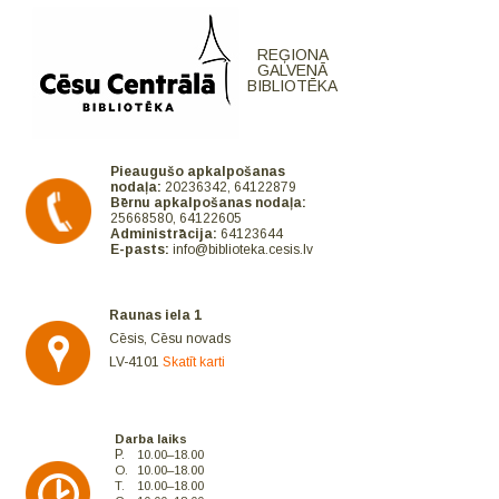
REĢIONA
GALVENĀ
BIBLIOTĒKA
Pieaugušo apkalpošanas
nodaļa:
20236342, 64122879
Bērnu apkalpošanas nodaļa:
25668580, 64122605
Administrācija:
64123644
E-pasts:
info@biblioteka.cesis.lv
Raunas iela 1
Cēsis, Cēsu novads
LV-4101
Skatīt karti
Darba laiks
P.
10.00–18.00
O.
10.00–18.00
T.
10.00–18.00