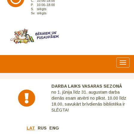
C.
10.00–18.00
P.
10.00–18.00
S.
slēgts
Sv.
slēgts
Toggl
navig
DARBA LAIKS VASARAS SEZONĀ
no 1. jūnija līdz 31. augustam darba
dienās esam atvērti no plkst. 10.00 līdz
18.00, savukārt brīvdienās bibliotēka ir
SLĒGTA!
LAT
RUS
ENG