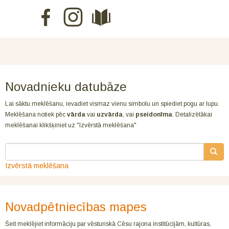
Novadnieku datubāze
Lai sāktu meklēšanu, ievadiet vismaz vienu simbolu un spiediet pogu ar lupu.
Meklēšana notiek pēc
vārda
vai
uzvārda
, vai
pseidonīma
. Detalizētākai
meklēšanai klikšķiniet uz "Izvērstā meklēšana"
Izvērstā meklēšana
Novadpētniecības mapes
Šeit meklējiet informāciju par vēsturiskā Cēsu rajona institūcijām, kultūras,