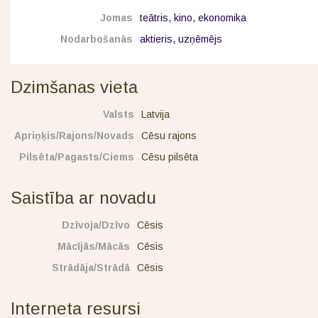
Jomas
teātris, kino, ekonomika
Nodarbošanās
aktieris, uzņēmējs
Dzimšanas vieta
Valsts
Latvija
Apriņķis/Rajons/Novads
Cēsu rajons
Pilsēta/Pagasts/Ciems
Cēsu pilsēta
Saistība ar novadu
Dzīvoja/Dzīvo
Cēsis
Mācījās/Mācās
Cēsis
Strādāja/Strādā
Cēsis
Interneta resursi