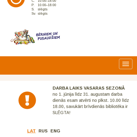
C.
10.00–18.00
P.
10.00–18.00
S.
slēgts
Sv.
slēgts
Toggl
navig
DARBA LAIKS VASARAS SEZONĀ
no 1. jūnija līdz 31. augustam darba
dienās esam atvērti no plkst. 10.00 līdz
18.00, savukārt brīvdienās bibliotēka ir
SLĒGTA!
LAT
RUS
ENG