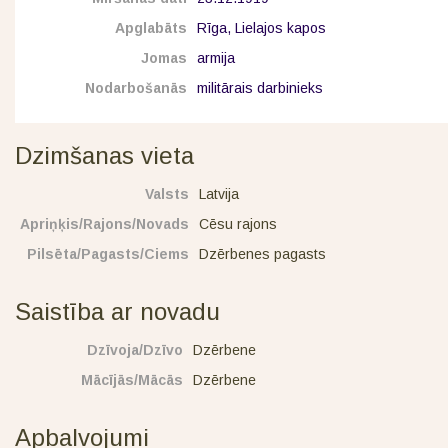
Apglabāts
Rīga, Lielajos kapos
Jomas
armija
Nodarbošanās
militārais darbinieks
Dzimšanas vieta
Valsts
Latvija
Apriņķis/Rajons/Novads
Cēsu rajons
Pilsēta/Pagasts/Ciems
Dzērbenes pagasts
Saistība ar novadu
Dzīvoja/Dzīvo
Dzērbene
Mācījās/Mācās
Dzērbene
Apbalvojumi