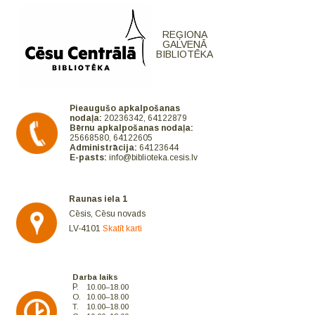
REĢIONA
GALVENĀ
BIBLIOTĒKA
Pieaugušo apkalpošanas
nodaļa:
20236342, 64122879
Bērnu apkalpošanas nodaļa:
25668580, 64122605
Administrācija:
64123644
E-pasts:
info@biblioteka.cesis.lv
Raunas iela 1
Cēsis, Cēsu novads
LV-4101
Skatīt karti
Darba laiks
P.
10.00–18.00
O.
10.00–18.00
T.
10.00–18.00