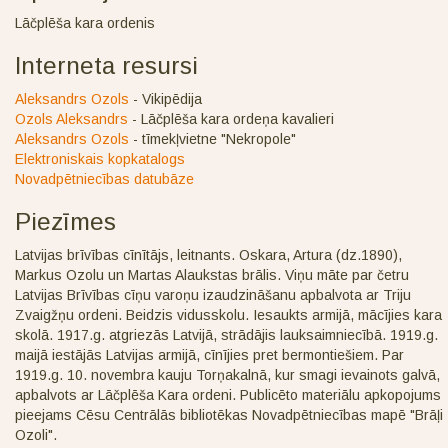
Lāčplēša kara ordenis
Interneta resursi
Aleksandrs Ozols
- Vikipēdija
Ozols Aleksandrs
- Lāčplēša kara ordeņa kavalieri
Aleksandrs Ozols
- tīmekļvietne "Nekropole"
Elektroniskais kopkatalogs
Novadpētniecības datubāze
Piezīmes
Latvijas brīvības cīnītājs, leitnants. Oskara, Artura (dz.1890),
Markus Ozolu un Martas Alaukstas brālis. Viņu māte par četru
Latvijas Brīvības cīņu varoņu izaudzināšanu apbalvota ar Triju
Zvaigžņu ordeni. Beidzis vidusskolu. Iesaukts armijā, mācījies kara
skolā. 1917.g. atgriezās Latvijā, strādājis lauksaimniecībā. 1919.g.
maijā iestājās Latvijas armijā, cīnījies pret bermontiešiem. Par
1919.g. 10. novembra kauju Torņakalnā, kur smagi ievainots galvā,
apbalvots ar Lāčplēša Kara ordeni. Publicēto materiālu apkopojums
pieejams Cēsu Centrālās bibliotēkas Novadpētniecības mapē "Brāļi
Ozoli".