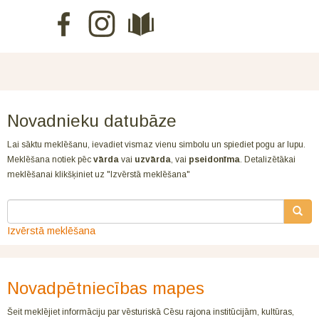
Novadnieku datubāze
Lai sāktu meklēšanu, ievadiet vismaz vienu simbolu un spiediet pogu ar lupu.
Meklēšana notiek pēc
vārda
vai
uzvārda
, vai
pseidonīma
. Detalizētākai
meklēšanai klikšķiniet uz "Izvērstā meklēšana"
Izvērstā meklēšana
Novadpētniecības mapes
Šeit meklējiet informāciju par vēsturiskā Cēsu rajona institūcijām, kultūras,