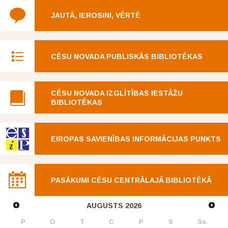
JAUTĀ, IEROSINI, VĒRTĒ
CĒSU NOVADA PUBLISKĀS BIBLIOTĒKAS
CĒSU NOVADA IZGLĪTĪBAS IESTĀŽU
BIBLIOTĒKAS
EIROPAS SAVIENĪBAS INFORMĀCIJAS PUNKTS
PASĀKUMI CĒSU CENTRĀLAJĀ BIBLIOTĒKĀ
AUGUSTS
2026
P
O
T
C
P
S
Sv.