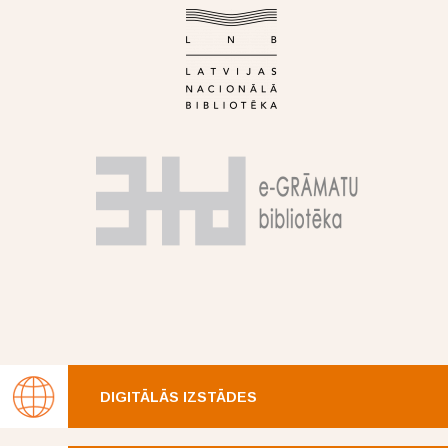
DIGITĀLĀS IZSTĀDES