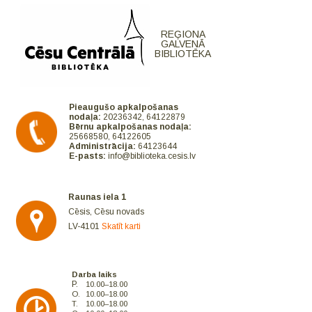
REĢIONA
GALVENĀ
BIBLIOTĒKA
Pieaugušo apkalpošanas
nodaļa:
20236342, 64122879
Bērnu apkalpošanas nodaļa:
25668580, 64122605
Administrācija:
64123644
E-pasts:
info@biblioteka.cesis.lv
Raunas iela 1
Cēsis, Cēsu novads
LV-4101
Skatīt karti
Darba laiks
P.
10.00–18.00
O.
10.00–18.00
T.
10.00–18.00