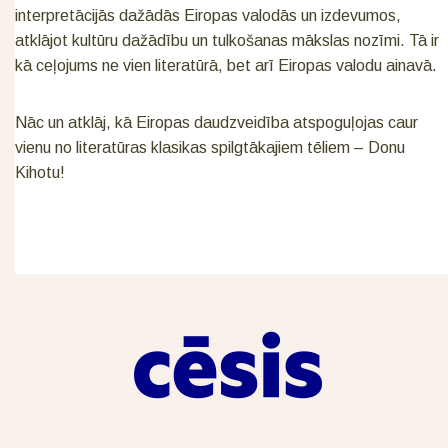
interpretācijās dažādās Eiropas valodās un izdevumos,
atklājot kultūru dažādību un tulkošanas mākslas nozīmi. Tā ir
kā ceļojums ne vien literatūrā, bet arī Eiropas valodu ainavā.
Nāc un atklāj, kā Eiropas daudzveidība atspoguļojas caur
vienu no literatūras klasikas spilgtākajiem tēliem – Donu
Kihotu!