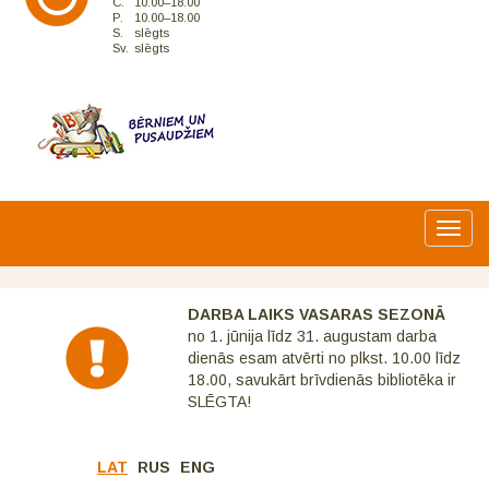
C.
10.00–18.00
P.
10.00–18.00
S.
slēgts
Sv.
slēgts
Toggl
navig
DARBA LAIKS VASARAS SEZONĀ
no 1. jūnija līdz 31. augustam darba
dienās esam atvērti no plkst. 10.00 līdz
18.00, savukārt brīvdienās bibliotēka ir
SLĒGTA!
LAT
RUS
ENG