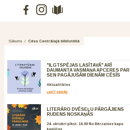
Sākums
/
Cēsu Centrālajā bibliotēkā
"ILGTSPĒJAS LASĪTAVĀ" ARĪ
DAUMANTA VASMAŅA APCERES PAR
SEN PAGĀJUŠĀM DIENĀM CĒSĪS
Aktualitātes
LASĪT VAIRĀK
LITERĀRO DVĒSEĻU PĀRGĀJIENS
RUDENS NOSKAŅĀS
24. oktobrī plkst. 16.00 No Bērzaines kapu
kapličas