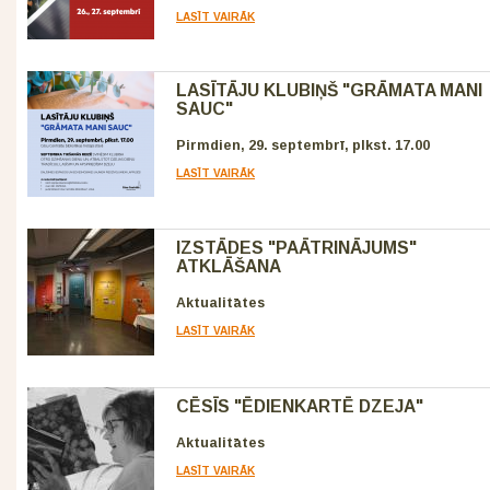
LASĪT VAIRĀK
LASĪTĀJU KLUBIŅŠ "GRĀMATA MANI
SAUC"
Pirmdien, 29. septembrī, plkst. 17.00
LASĪT VAIRĀK
IZSTĀDES "PAĀTRINĀJUMS"
ATKLĀŠANA
Aktualitātes
LASĪT VAIRĀK
CĒSĪS "ĒDIENKARTĒ DZEJA"
Aktualitātes
LASĪT VAIRĀK