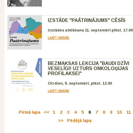
IZSTĀDE "PAĀTRINĀJUMS" CĒSĪS
Izstādes atklāšana 11. septembrī plkst. 17.00
LASĪT VAIRĀK
BEZMAKSAS LEKCIJA "BAUDI DZĪVI
VESELĪGI! UZTURS ONKOLOĢIJAS
PROFILAKSEI"
Otrdien, 9. septembrī, plkst. 12.00
LASĪT VAIRĀK
Pirmā lapa
<<
1
2
3
4
5
6
7
8
9
10
11
>>
Pēdējā lapa