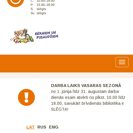
C.
10.00–18.00
P.
10.00–18.00
S.
slēgts
Sv.
slēgts
Toggl
navig
DARBA LAIKS VASARAS SEZONĀ
no 1. jūnija līdz 31. augustam darba
dienās esam atvērti no plkst. 10.00 līdz
18.00, savukārt brīvdienās bibliotēka ir
SLĒGTA!
LAT
RUS
ENG