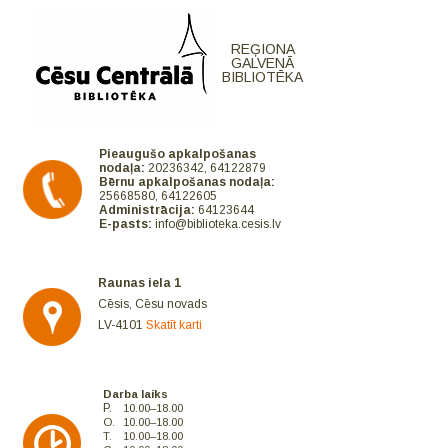
REĢIONA
GALVENĀ
BIBLIOTĒKA
Pieaugušo apkalpošanas
nodaļa:
20236342, 64122879
Bērnu apkalpošanas nodaļa:
25668580, 64122605
Administrācija:
64123644
E-pasts:
info@biblioteka.cesis.lv
Raunas iela 1
Cēsis, Cēsu novads
LV-4101
Skatīt karti
Darba laiks
P.
10.00–18.00
O.
10.00–18.00
T.
10.00–18.00