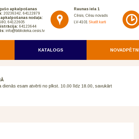
gušo apkalpošanas
Raunas iela 1
a:
20236342, 64122879
Cēsis, Cēsu novads
 apkalpošanas nodaļa:
580, 64122605
LV-4101
Skatīt karti
istrācija:
64123644
ts:
info@biblioteka.cesis.lv
KATALOGS
NOVADPĒTN
NĀ
a dienās esam atvērti no plkst. 10.00 līdz 18.00, savukārt