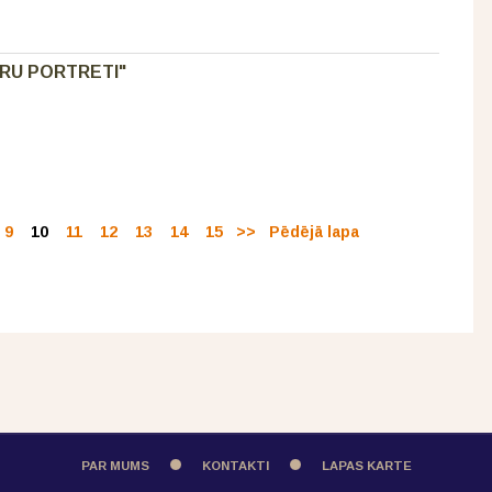
DRU PORTRETI"
9
10
11
12
13
14
15
>>
Pēdējā lapa
PAR MUMS
KONTAKTI
LAPAS KARTE