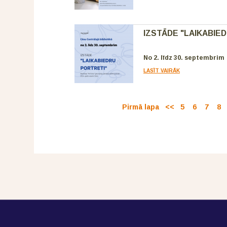
IZSTĀDE "LAIKABIE
No 2. līdz 30. septembrim
LASĪT VAIRĀK
Pirmā lapa
<<
5
6
7
8