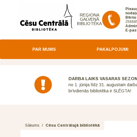
Pieau
nodaļ
REĢIONA
Bērnu
GALVENĀ
25668
BIBLIOTĒKA
Admin
E-pas
PAR MUMS
PAKALPOJUMI
DARBA LAIKS VASARAS SEZO
no 1. jūnija līdz 31. augustam darb
brīvdienās bibliotēka ir SLĒGTA!
Sākums
/
Cēsu Centrālajā bibliotēkā