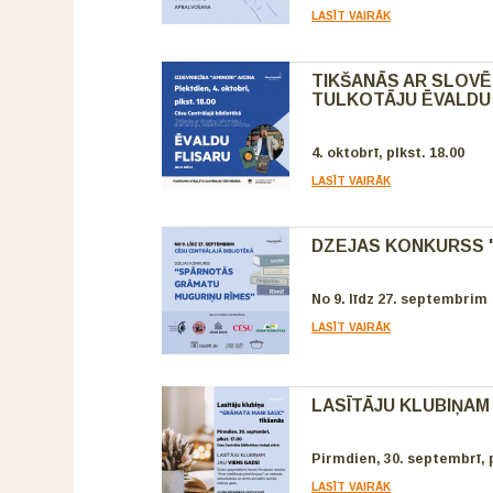
LASĪT VAIRĀK
TIKŠANĀS AR SLOV
TULKOTĀJU ĒVALDU
4. oktobrī, plkst. 18.00
LASĪT VAIRĀK
DZEJAS KONKURSS 
No 9. līdz 27. septembrim
LASĪT VAIRĀK
LASĪTĀJU KLUBIŅAM
Pirmdien, 30. septembrī, p
LASĪT VAIRĀK