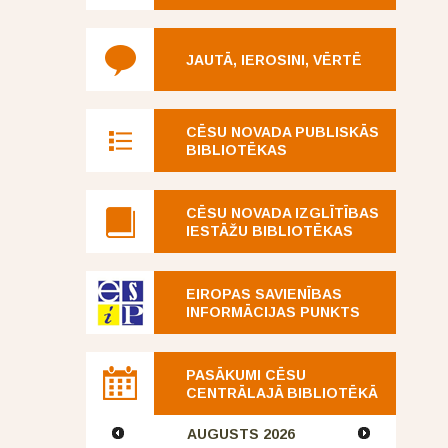
JAUTĀ, IEROSINI, VĒRTĒ
CĒSU NOVADA PUBLISKĀS
BIBLIOTĒKAS
CĒSU NOVADA IZGLĪTĪBAS
IESTĀŽU BIBLIOTĒKAS
EIROPAS SAVIENĪBAS
INFORMĀCIJAS PUNKTS
PASĀKUMI CĒSU
CENTRĀLAJĀ BIBLIOTĒKĀ
AUGUSTS
2026