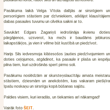
Pasākuma laikā Velga Vītola dalījās ar sirsnīgiem un
personīgiem stāstiem par dzīvniekiem, atklājot klausītājiem
dabas pasaules tuvumu un cilvēka saikni ar to.
Savukārt Edgars Žagariņš iedrošināja ikvienu doties
pārgājienos, uzsverot, ka mežs ir baudāms jebkuros
laikapstākļos, ja vien ir vēlme būt kustībā un piedzīvot.
Harijs Sils iedvesmoja klātesošos ļauties piedzīvojumiem un
doties ceļojumos, atgādinot, ka pasaule ir plaša un iespēju
pilna tiem, kuri uzdrošinās spert pirmo soli.
Pasākumu noslēdzām ar skursteņslaucītāju amata meistaru
stāstiem, dziesmām un anekdotēm, kas vakaram piešķīra
īpašu noskaņu un sirsnīgu kopā būšanas sajūtu.
Paldies visiem, kuri ieradās, un tiekamies arī nākamgad!
Vairāk foto
ŠEIT
.