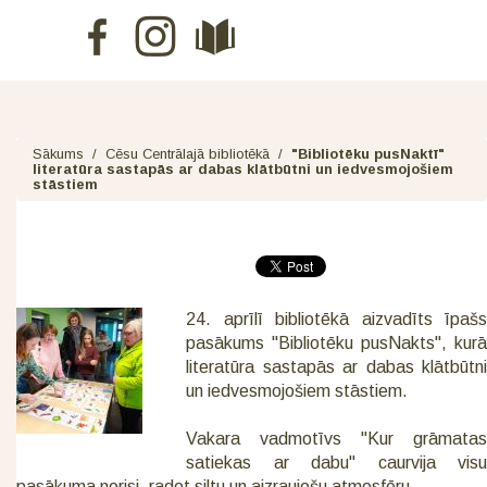
Sākums
/
Cēsu Centrālajā bibliotēkā
/
"Bibliotēku pusNaktī"
literatūra sastapās ar dabas klātbūtni un iedvesmojošiem
stāstiem
24. aprīlī bibliotēkā aizvadīts īpašs
pasākums "Bibliotēku pusNakts", kurā
literatūra sastapās ar dabas klātbūtni
un iedvesmojošiem stāstiem.
Vakara vadmotīvs "Kur grāmatas
satiekas ar dabu" caurvija visu
pasākuma norisi, radot siltu un aizraujošu atmosfēru.