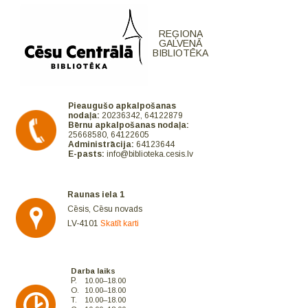
REĢIONA
GALVENĀ
BIBLIOTĒKA
Pieaugušo apkalpošanas
nodaļa:
20236342, 64122879
Bērnu apkalpošanas nodaļa:
25668580, 64122605
Administrācija:
64123644
E-pasts:
info@biblioteka.cesis.lv
Raunas iela 1
Cēsis, Cēsu novads
LV-4101
Skatīt karti
Darba laiks
P.
10.00–18.00
O.
10.00–18.00
T.
10.00–18.00