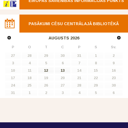
EIROPAS SAVIENĪBAS INFORMĀCIJAS PUNKTS
PASĀKUMI CĒSU CENTRĀLAJĀ BIBLIOTĒKĀ
AUGUSTS
2026
P
O
T
C
P
S
Sv.
27
28
29
30
31
1
2
3
4
5
6
7
8
9
10
11
12
13
14
15
16
17
18
19
20
21
22
23
24
25
26
27
28
29
30
31
1
2
3
4
5
6