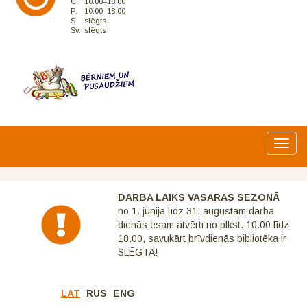
C.
10.00–18.00
P.
10.00–18.00
S.
slēgts
Sv.
slēgts
Toggl
navig
DARBA LAIKS VASARAS SEZONĀ
no 1. jūnija līdz 31. augustam darba
dienās esam atvērti no plkst. 10.00 līdz
18.00, savukārt brīvdienās bibliotēka ir
SLĒGTA!
LAT
RUS
ENG