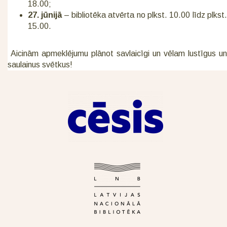
18.00;
27. jūnijā
– bibliotēka atvērta no plkst. 10.00 līdz plkst
15.00.
Aicinām apmeklējumu plānot savlaicīgi un vēlam lustīgus un
saulainus svētkus!