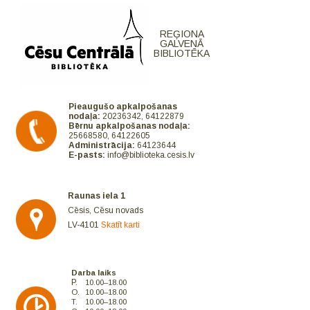
REĢIONA
GALVENĀ
BIBLIOTĒKA
Pieaugušo apkalpošanas
nodaļa:
20236342, 64122879
Bērnu apkalpošanas nodaļa:
25668580, 64122605
Administrācija:
64123644
E-pasts:
info@biblioteka.cesis.lv
Raunas iela 1
Cēsis, Cēsu novads
LV-4101
Skatīt karti
Darba laiks
P.
10.00–18.00
O.
10.00–18.00
T.
10.00–18.00