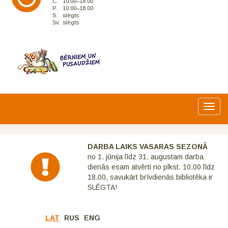
C.
10.00–18.00
P.
10.00–18.00
S.
slēgts
Sv.
slēgts
Toggl
navig
DARBA LAIKS VASARAS SEZONĀ
no 1. jūnija līdz 31. augustam darba
dienās esam atvērti no plkst. 10.00 līdz
18.00, savukārt brīvdienās bibliotēka ir
SLĒGTA!
LAT
RUS
ENG