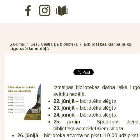
Sākums
/
Cēsu Centrālajā bibliotēkā
/
Bibliotēkas darba laiks
Līgo svētku nedēļā
Izmaiņas bibliotēkas darba laikā Līgo
svētku nedēļā.
22. jūnijā
– bibliotēka slēgta;
23. jūnijā
– bibliotēka slēgta;
24. jūnijā
– bibliotēka slēgta;
25. jūnijā
– Spodrības diena,
bibliotēka apmeklētājiem slēgta;
26. jūnijā
– bibliotēka atvērta no plkst. 10.00 līdz plkst