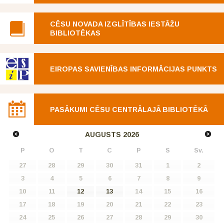
CĒSU NOVADA IZGLĪTĪBAS IESTĀŽU
BIBLIOTĒKAS
EIROPAS SAVIENĪBAS INFORMĀCIJAS PUNKTS
PASĀKUMI CĒSU CENTRĀLAJĀ BIBLIOTĒKĀ
AUGUSTS
2026
P
O
T
C
P
S
Sv.
27
28
29
30
31
1
2
3
4
5
6
7
8
9
10
11
12
13
14
15
16
17
18
19
20
21
22
23
24
25
26
27
28
29
30