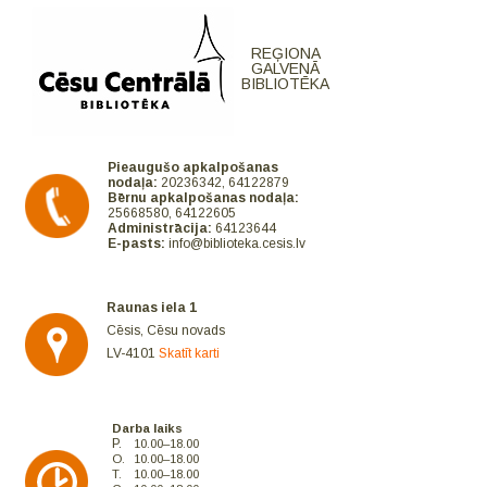
REĢIONA
GALVENĀ
BIBLIOTĒKA
Pieaugušo apkalpošanas
nodaļa:
20236342, 64122879
Bērnu apkalpošanas nodaļa:
25668580, 64122605
Administrācija:
64123644
E-pasts:
info@biblioteka.cesis.lv
Raunas iela 1
Cēsis, Cēsu novads
LV-4101
Skatīt karti
Darba laiks
P.
10.00–18.00
O.
10.00–18.00
T.
10.00–18.00