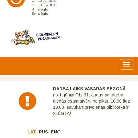
C.
10.00–18.00
P.
10.00–18.00
S.
slēgts
Sv.
slēgts
Toggl
navig
DARBA LAIKS VASARAS SEZONĀ
no 1. jūnija līdz 31. augustam darba
dienās esam atvērti no plkst. 10.00 līdz
18.00, savukārt brīvdienās bibliotēka ir
SLĒGTA!
LAT
RUS
ENG