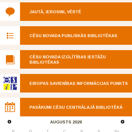
JAUTĀ, IEROSINI, VĒRTĒ
CĒSU NOVADA PUBLISKĀS BIBLIOTĒKAS
CĒSU NOVADA IZGLĪTĪBAS IESTĀŽU
BIBLIOTĒKAS
EIROPAS SAVIENĪBAS INFORMĀCIJAS PUNKTS
PASĀKUMI CĒSU CENTRĀLAJĀ BIBLIOTĒKĀ
AUGUSTS
2026
P
O
T
C
P
S
Sv.