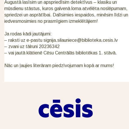
Augustā lasīsim un apspriedīsim detektīvus – klasiku un
mūsdienu stāstus, kuros galvenā loma atvēlēta noslēpumam,
spriedzei un asprātībai. Dalīsimies iespaidos, minēsim līdzi un
iedvesmosimies no prasmīgiem izmeklētājiem!
Ja rodas kādi jautājumi:
– raksti uz e-pastu
signija.silauniece@biblioteka.cesis.lv
– zvani uz tālruni 20236342
– vai jautā klātienē Cēsu Centrālās bibliotēkas 1. stāvā.
Nāc un ļaujies literāram piedzīvojumam kopā ar mums!