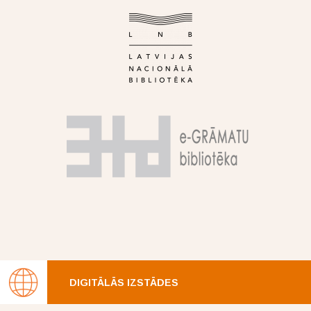
DIGITĀLĀS IZSTĀDES