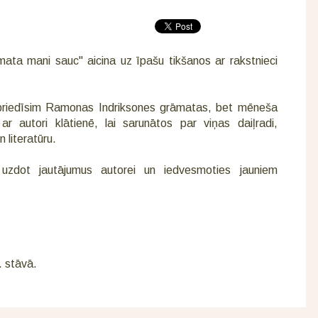
mata mani sauc" aicina uz īpašu tikšanos ar rakstnieci
spriedīsim Ramonas Indriksones grāmatas, bet mēneša
ar autori klātienē, lai sarunātos par viņas daiļradi,
 literatūru.
, uzdot jautājumus autorei un iedvesmoties jauniem
. stāvā.