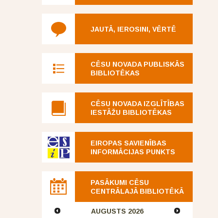
JAUTĀ, IEROSINI, VĒRTĒ
CĒSU NOVADA PUBLISKĀS
BIBLIOTĒKAS
CĒSU NOVADA IZGLĪTĪBAS
IESTĀŽU BIBLIOTĒKAS
EIROPAS SAVIENĪBAS
INFORMĀCIJAS PUNKTS
PASĀKUMI CĒSU
CENTRĀLAJĀ BIBLIOTĒKĀ
AUGUSTS
2026