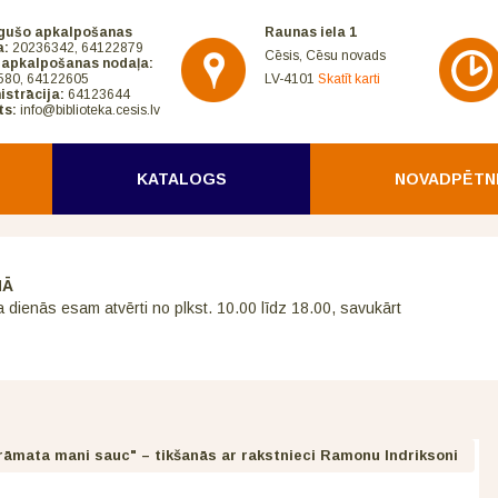
gušo apkalpošanas
Raunas iela 1
a:
20236342, 64122879
Cēsis, Cēsu novads
 apkalpošanas nodaļa:
580, 64122605
LV-4101
Skatīt karti
istrācija:
64123644
ts:
info@biblioteka.cesis.lv
KATALOGS
NOVADPĒTN
NĀ
a dienās esam atvērti no plkst. 10.00 līdz 18.00, savukārt
Grāmata mani sauc" – tikšanās ar rakstnieci Ramonu Indriksoni