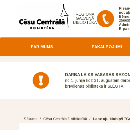
Pieau
nodaļ
REĢIONA
Bērnu
GALVENĀ
25668
BIBLIOTĒKA
Admin
E-pas
PAR MUMS
PAKALPOJUMI
DARBA LAIKS VASARAS SEZO
no 1. jūnija līdz 31. augustam darb
brīvdienās bibliotēka ir SLĒGTA!
Sākums
/
Cēsu Centrālajā bibliotēkā
/
Lasītāju klubiņš "