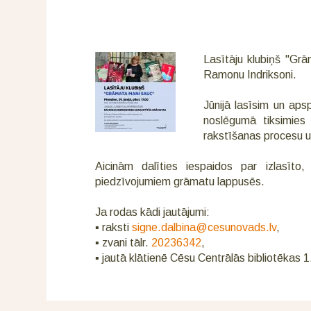
Lasītāju klubiņš "Grā
Ramonu Indriksoni.
Jūnijā lasīsim un ap
noslēgumā tiksimies 
rakstīšanas procesu un
Aicinām dalīties iespaidos par izlasīto
piedzīvojumiem grāmatu lappusēs.
Ja rodas kādi jautājumi:
▪ raksti
signe.dalbina@cesunovads.lv
,
▪ zvani tālr.
20236342
,
▪ jautā klātienē Cēsu Centrālās bibliotēkas 1