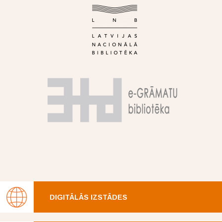
DIGITĀLĀS IZSTĀDES