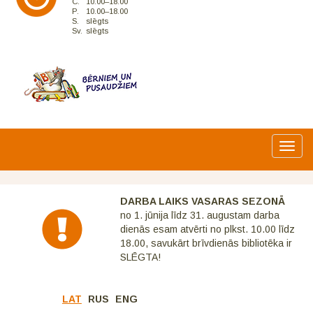
C.
10.00–18.00
P.
10.00–18.00
S.
slēgts
Sv.
slēgts
Toggl
navig
DARBA LAIKS VASARAS SEZONĀ
no 1. jūnija līdz 31. augustam darba
dienās esam atvērti no plkst. 10.00 līdz
18.00, savukārt brīvdienās bibliotēka ir
SLĒGTA!
LAT
RUS
ENG