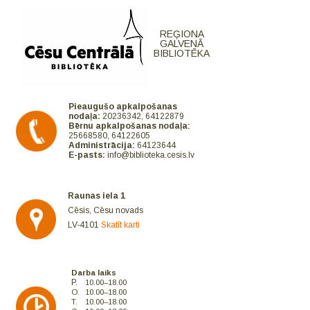
REĢIONA
GALVENĀ
BIBLIOTĒKA
Pieaugušo apkalpošanas
nodaļa:
20236342, 64122879
Bērnu apkalpošanas nodaļa:
25668580, 64122605
Administrācija:
64123644
E-pasts:
info@biblioteka.cesis.lv
Raunas iela 1
Cēsis, Cēsu novads
LV-4101
Skatīt karti
Darba laiks
P.
10.00–18.00
O.
10.00–18.00
T.
10.00–18.00