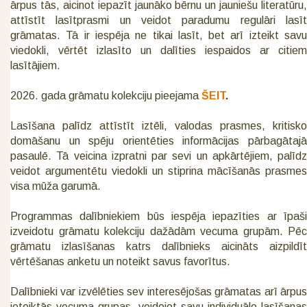
ārpus tās, aicinot iepazīt jaunāko bērnu un jauniešu literatūru,
attīstīt lasītprasmi un veidot paradumu regulāri lasīt
grāmatas. Tā ir iespēja ne tikai lasīt, bet arī izteikt savu
viedokli, vērtēt izlasīto un dalīties iespaidos ar citiem
lasītājiem.
2026. gada grāmatu kolekciju pieejama
ŠEIT
.
Lasīšana palīdz attīstīt iztēli, valodas prasmes, kritisko
domāšanu un spēju orientēties informācijas pārbagātajā
pasaulē. Tā veicina izpratni par sevi un apkārtējiem, palīdz
veidot argumentētu viedokli un stiprina mācīšanās prasmes
visa mūža garumā.
Programmas dalībniekiem būs iespēja iepazīties ar īpaši
izveidotu grāmatu kolekciju dažādām vecuma grupām. Pēc
grāmatu izlasīšanas katrs dalībnieks aicināts aizpildīt
vērtēšanas anketu un noteikt savus favorītus.
Dalībnieki var izvēlēties sev interesējošas grāmatas arī ārpus
ieteiktās vecuma grupas, veidojot savu individuālo lasīšanas