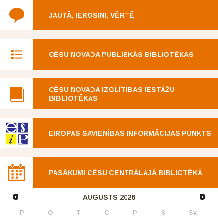
JAUTĀ, IEROSINI, VĒRTĒ
CĒSU NOVADA PUBLISKĀS BIBLIOTĒKAS
CĒSU NOVADA IZGLĪTĪBAS IESTĀŽU
BIBLIOTĒKAS
EIROPAS SAVIENĪBAS INFORMĀCIJAS PUNKTS
PASĀKUMI CĒSU CENTRĀLAJĀ BIBLIOTĒKĀ
AUGUSTS
2026
P
O
T
C
P
S
Sv.