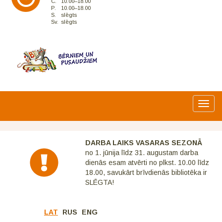
C.
10.00–18.00
P.
10.00–18.00
S.
slēgts
Sv.
slēgts
Toggl
navig
DARBA LAIKS VASARAS SEZONĀ
no 1. jūnija līdz 31. augustam darba
dienās esam atvērti no plkst. 10.00 līdz
18.00, savukārt brīvdienās bibliotēka ir
SLĒGTA!
LAT
RUS
ENG