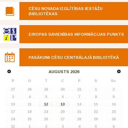
CĒSU NOVADA IZGLĪTĪBAS IESTĀŽU
BIBLIOTĒKAS
EIROPAS SAVIENĪBAS INFORMĀCIJAS PUNKTS
PASĀKUMI CĒSU CENTRĀLAJĀ BIBLIOTĒKĀ
AUGUSTS
2026
P
O
T
C
P
S
Sv.
27
28
29
30
31
1
2
3
4
5
6
7
8
9
10
11
12
13
14
15
16
17
18
19
20
21
22
23
24
25
26
27
28
29
30
31
1
2
3
4
5
6