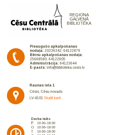
REĢIONA
GALVENĀ
BIBLIOTĒKA
Pieaugušo apkalpošanas
nodaļa:
20236342, 64122879
Bērnu apkalpošanas nodaļa:
25668580, 64122605
Administrācija:
64123644
E-pasts:
info@biblioteka.cesis.lv
Raunas iela 1
Cēsis, Cēsu novads
LV-4101
Skatīt karti
Darba laiks
P.
10.00–18.00
O.
10.00–18.00
T.
10.00–18.00